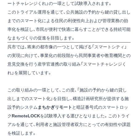
ートチャレンジくれ」の一環として試験導入されます。
このトライアル運用を通じて、公共施設の予約から鍵の貸し出し
までのスマート化による住民の利便性向上および管理業務の効
率化を検証し、市民が便利で快適に暮らすことができる持続可能
なまちづくりの促進を目指します。
呉市では、将来の都市像の一つとして掲げる「スマートシティ」
の実現に向けて、事業化の前段階から民間事業者や教育機関との
意見交換を行う産学官連携の取り組み「スマートチャレンジく
れ」を展開しています。
この取り組みの一環として、この度、「施設の予約から鍵の貸し
出しまでのスマート化」を目指し、構造計画研究所が提供する施
設予約システム
まちかぎリモート
と暗証番号式のスマートロッ
ク
RemoteLOCK
を試験導入する運びとなりました。このトライ
アルを通じて、利用者と施設管理者双方にとっての有効性や課題
を検証します。