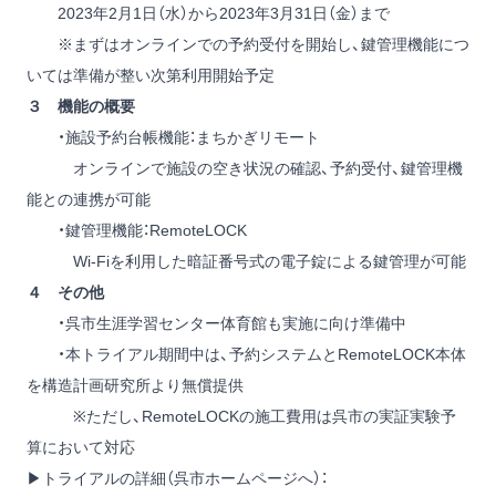
2023年2月1日（水）から2023年3月31日（金）まで
※まずはオンラインでの予約受付を開始し、鍵管理機能につ
いては準備が整い次第利用開始予定
３ 機能の概要
・施設予約台帳機能：まちかぎリモート
オンラインで施設の空き状況の確認、予約受付、鍵管理機
能との連携が可能
・鍵管理機能：RemoteLOCK
Wi-Fiを利用した暗証番号式の電子錠による鍵管理が可能
４ その他
・呉市生涯学習センター体育館も実施に向け準備中
・本トライアル期間中は、予約システムとRemoteLOCK本体
を構造計画研究所より無償提供
※ただし、RemoteLOCKの施工費用は呉市の実証実験予
算において対応
▶トライアルの詳細（呉市ホームページへ）：