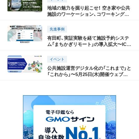
地域の魅力を掘り起こせ！ 空き家や公共
施設のワーケーション、コワーキング活
用事例
先進事例
有田町、実証実験を経て施設予約システ
ム「まちかぎリモート」の導入拡大〜ICT
で公共施設管理をスマート化、住民の利
便性向上と管理業務の効率化を促進〜
イベント
公共施設運営デジタル化の「これまで」と
「これから」〜5月25日(木)開催ウェブセ
ミナー