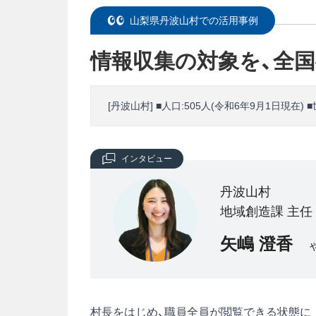
山梨県丹波山村での活用事例
情報収集の対象を、全
[丹波山村] ■人口:505人(令和6年9月1日現在) ■
インタビュー
丹波山村
地域創造課 主任
矢嶋 澄香
村長をはじめ、職員全員が閲覧できる状態に