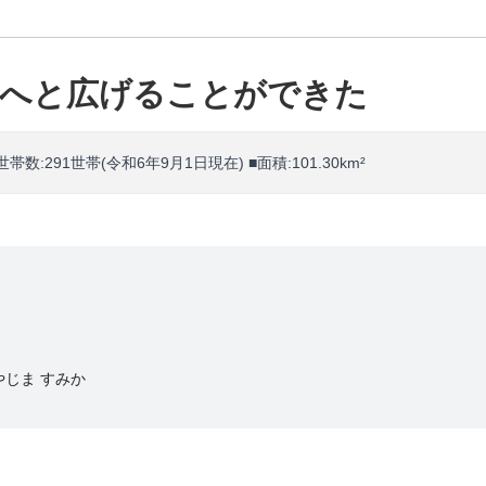
国へと広げることができた
世帯数:291世帯(令和6年9月1日現在) ■面積:101.30km²
やじま すみか