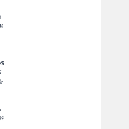
員
掘
、
務
応
を
る
報