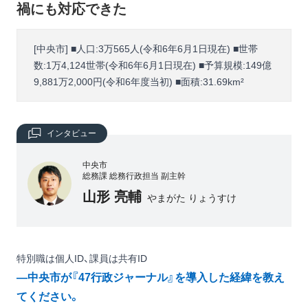
禍にも対応できた
[中央市] ■人口:3万565人(令和6年6月1日現在) ■世帯
数:1万4,124世帯(令和6年6月1日現在) ■予算規模:149億
9,881万2,000円(令和6年度当初) ■面積:31.69km²
インタビュー
中央市
総務課 総務行政担当 副主幹
山形 亮輔
やまがた りょうすけ
特別職は個人ID、課員は共有ID
―中央市が『47行政ジャーナル』を導入した経緯を教え
てください。