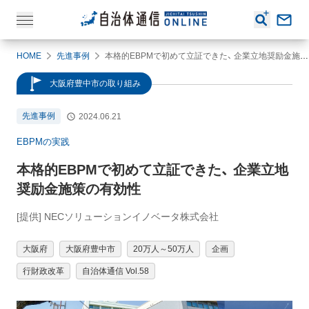
HOME
先進事例
本格的EBPMで初めて立証できた、 企業立地奨励金施策の有効性
大阪府豊中市の取り組み
先進事例
2024.06.21
EBPMの実践
本格的EBPMで初めて立証できた、 企業立地
奨励金施策の有効性
[提供] NECソリューションイノベータ株式会社
大阪府
大阪府豊中市
20万人～50万人
企画
行財政改革
自治体通信 Vol.58