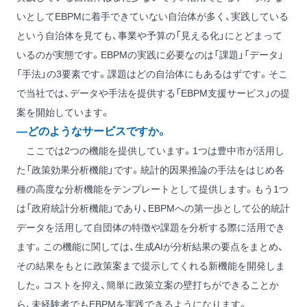
いとしてEBPMに着手できていない自治体が多く、実践している
という自治体を見ても、事業や予算の「見える化」にとどまって
いるのが実態です。EBPMの実践に必要なのは「課題」「データ」
「手法」の3要素です。課題はどの自治体にもあるはずです。そこ
で当社では、データや手法を提供する「EBPM支援サービス」の提
案を開始しています。
―どのようなサービスですか。
ここでは2つの機能を提供しています。1つは豊中市が活用し
た「政策効果分析機能」です。統計的因果推論の手法をはじめ各
種の高度な分析機能をテンプレートとして提供します。もう1つ
は「政府統計分析機能」であり、EBPMへの第一歩として公的統計
データを活用して自団体の特徴や課題を分析する際に活用でき
ます。この機能に関しては、生成AIが分析結果の要点をまとめ、
その結果をもとに政策案まで提示してくれる新機能を開発しま
した。コストを抑え、簡単に政策立案の壁打ちができることか
ら、未経験者でもEBPMを実践できるようになります。