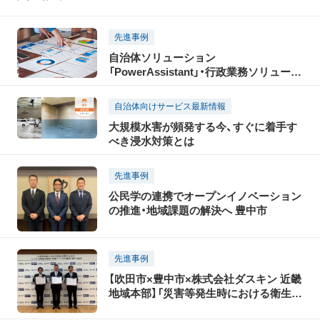
先進事例
自治体ソリューション
「PowerAssistant」・行政業務ソリューシ
ョン EBPM支援サービス
自治体向けサービス最新情報
大規模水害が頻発する今、すぐに着手す
べき浸水対策とは
先進事例
公民学の連携でオープンイノベーション
の推進・地域課題の解決へ 豊中市
先進事例
【吹田市×豊中市×株式会社ダスキン 近畿
地域本部】「災害等発生時における衛生対
策のためのレンタル資機材等及び役務サ