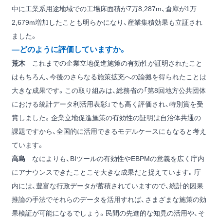
中に工業系用途地域での工場床面積が7万8,287m、倉庫が1万
2,679m増加したことも明らかになり、産業集積効果も立証され
ました。
―どのように評価していますか。
荒木
これまでの企業立地促進施策の有効性が証明されたこと
はもちろん、今後のさらなる施策拡充への論拠を得られたことは
大きな成果です。この取り組みは、総務省の「第8回地方公共団体
における統計データ利活用表彰」でも高く評価され、特別賞を受
賞しました。企業立地促進施策の有効性の証明は自治体共通の
課題ですから、全国的に活用できるモデルケースにもなると考え
ています。
高島
なによりも、BIツールの有効性やEBPMの意義を広く庁内
にアナウンスできたことこそ大きな成果だと捉えています。庁
内には、豊富な行政データが蓄積されていますので、統計的因果
推論の手法でそれらのデータを活用すれば、さまざまな施策の効
果検証が可能になるでしょう。民間の先進的な知見の活用や、そ