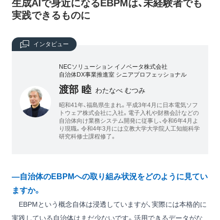
生成AIで身近になるEBPMは、未経験者でも
実践できるものに
インタビュー
NECソリューション イノベータ株式会社
自治体DX事業推進室 シニアプロフェッショナル
渡部 睦
わたなべ むつみ
昭和41年、福島県生まれ。平成3年4月に日本電気ソフ
トウェア株式会社に入社。電子入札や財務会計などの
自治体向け業務システム開発に従事し、令和6年4月よ
り現職。令和4年3月には立教大学大学院人工知能科学
研究科修士課程修了。
―自治体のEBPMへの取り組み状況をどのように見てい
ますか。
EBPMという概念自体は浸透していますが、実際には本格的に
実践している自治体はまだ少ないです。活用できるデータがな