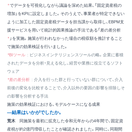
*
でデータを可視化しながら議論を深めた結果、「固定資産税の
増加」をKPIに設定しました。そのうえで、事業者が特定できない
ように加工した固定資産税データを担当課から取得し、EBPM支
援サービスを用いて統計的因果推論の手法である「差の差分析
*
」を実施。施策が行われなかった場合の税収額を推計すること
で施策の効果検証を行いました。
*BIツール
: ビジネスインテリジェンスツールの略。企業に蓄積
されたデータを分析・見える化し、経営や業務に役立てるソフト
ウェア
*差の差分析
: 介入を行った群と行っていない群について、介入
前後の変化を比較することで、介入以外の要因の影響を排除しそ
の影響を分析する手法
施策の効果検証における、モデルケースになる成果
―結果はいかがでしたか。
荒木
同施策を最初に拡充した令和元年からの4年間で、固定資
産税が約2億円増収したことが確認されました。同時に、同期間