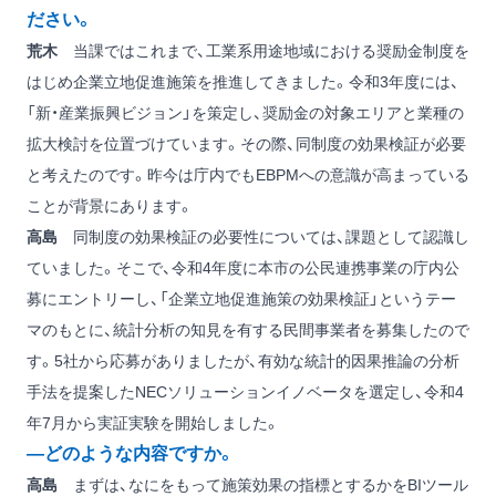
ださい。
荒木
当課ではこれまで、工業系用途地域における奨励金制度を
はじめ企業立地促進施策を推進してきました。令和3年度には、
「新・産業振興ビジョン」を策定し、奨励金の対象エリアと業種の
拡大検討を位置づけています。その際、同制度の効果検証が必要
と考えたのです。昨今は庁内でもEBPMへの意識が高まっている
ことが背景にあります。
高島
同制度の効果検証の必要性については、課題として認識し
ていました。そこで、令和4年度に本市の公民連携事業の庁内公
募にエントリーし、「企業立地促進施策の効果検証」というテー
マのもとに、統計分析の知見を有する民間事業者を募集したので
す。5社から応募がありましたが、有効な統計的因果推論の分析
手法を提案したNECソリューションイノベータを選定し、令和4
年7月から実証実験を開始しました。
―どのような内容ですか。
高島
まずは、なにをもって施策効果の指標とするかをBIツール