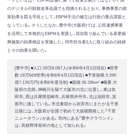
ードといえば、「EBPM(証拠に基づく政策立案)」ではないか。国
のデジタル行財政改革会議でも指摘されるとおり、事務事業の政
策効果を図る手段として、EBPM手法の確立は行政の重点課題と
なっている。そうしたなか、豊中市(大阪府)では、公民連携事業
を活用して本格的なEBPMを実践し、現在取り組んでいる産業振
興施策の効果検証を実施した。同市担当者2人に取り組みの経緯
とその効果を聞いた。
[豊中市] ■人口:39万8,087人(令和6年4月1日現在) ■世帯
数:18万569世帯(令和6年4月1日現在) ■予算規模:3,390
億7,139万円(令和6年度当初) ■面積:36.39km² ■概要:大
阪府の北部、神崎川を隔て大阪市の北に位置し、東は吹
田市、西は兵庫県尼崎市、兵庫県伊丹市、北は池田市、箕
面市に接している。市北東部から吹田市にまたがる千里
丘陵には、大阪府が全国で初めて大規模開発した「千里
ニュータウン」がある。市内にある「豊中グラウンド」
は、高校野球発祥の地として知られる。