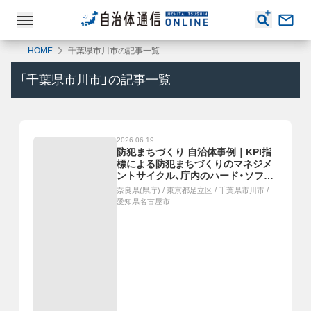
HOME
千葉県市川市の記事一覧
「
千葉県市川市
」の記事一覧
2026.06.19
防犯まちづくり 自治体事例｜KPI指
標による防犯まちづくりのマネジメ
ントサイクル、庁内のハード・ソフト
施策の要となる防犯設計指針、多様な
奈良県(県庁)
/
東京都足立区
/
千葉県市川市
/
主体による見守り活動を継続実施、警
愛知県名古屋市
察と自治体の連携で路上犯罪を抑制