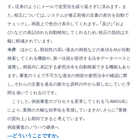
す。従来のようにメールで送受信を繰り返さずに済みます。ま
た、校正については、システムが修正前後の文書の差分を自動で
チェックし、画面上で色分け表示してくれます。「及び」「およ
び」などの表記ゆれも自動検知してくれるため、校正の負担は大
幅に軽減されています。
今井
ほかにも、類似性の高い過去の例規などの条項をAIが自動
検索してくれる機能や、第一法規が提供する法令データベースと
連携し、例規内に表記する参照法令を自動検索できる機能もあり
ます。審査のうえで不可欠な過去の例規や参照法令の確認に際
し、それらの文書を過去の膨大な資料の中から探し出していた手
間を省いてくれるのです。
こうした、例規審査のプロセスを変革してくれる『LAWGUE』
により、業務の大幅な効率化を実感していますが、さらに「業務
の質向上」も期待できると考えています。
例規審査のノウハウ継承へ
―どういうことですか。