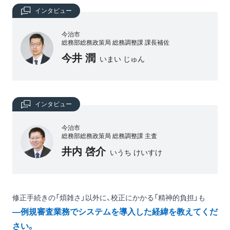
インタビュー
今治市
総務部総務政策局 総務調整課 課長補佐
今井 潤
いまい じゅん
インタビュー
今治市
総務部総務政策局 総務調整課 主査
井内 啓介
いうち けいすけ
修正手続きの「煩雑さ」以外に、校正にかかる「精神的負担」も
―例規審査業務でシステムを導入した経緯を教えてくだ
さい。