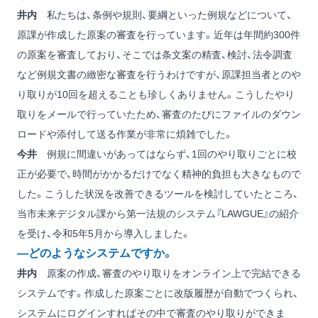
井内
私たちは、条例や規則、要綱といった例規などについて、
原課が作成した原案の審査を行っています。近年は年間約300件
の原案を審査しており、そこでは条文案の精査、検討、法令調査
など例規文書の緻密な審査を行うわけですが、原課担当者とのや
り取りが10回を超えることも珍しくありません。こうしたやり
取りをメールで行っていたため、審査のたびにファイルのダウン
ロードや添付して送る作業が非常に煩雑でした。
今井
例規に間違いがあってはならず、1回のやり取りごとに校
正が必要で、時間がかかるだけでなく精神的負担も大きなもので
した。こうした状況を改善できるツールを検討していたところ、
当市未来デジタル課から第一法規のシステム『LAWGUE』の紹介
を受け、令和5年5月から導入しました。
―どのようなシステムですか。
井内
原案の作成、審査のやり取りをオンライン上で完結できる
システムです。作成した原案ごとに改版履歴が自動でつくられ、
システムにログインすればその中で審査のやり取りができま