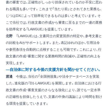
書の審査では、正確性がしっかり担保されているのか不安に思わ
れる職員も多いです。これまで「当たり前」とされてきた業務も、
じつはDXによって効率化できるものは多いと考えています。そ
こで当社では、行政文書の作成から審査に至るまでの一連の業務
を効率化する『LAWGUE』を提案しています。
北野
『LAWGUE』は、文書同士の変更箇所の特定や、参考文書と
の比較をAIがサポートします。また、表記ゆれのほか、引用法令
や参照条項を自動的に点検することも可能です。これにより、行
政文書の作成・審査に関する業務時間の削減や、正確性の向上を
実現します。
―自治体に対する今後の支援方針を聞かせてください。
渡邉
今後は、当社の「全国例規集」や法令データベースを実装
した、進化版の『D1-LAWGUE』を展開します。自治体における行
政文書の作成・審査支援のさらなる強化により、誰でも一定水準
の正確性を担保したうえで、文書の中身の議論により時間を割け
る環境を提案していきます。