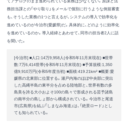
てアナログのまま進められている業務は少なくない。原課と法
務担当課との「やり取り」をメールで個別に行うような例規審査
も、そうした業務の1つと言えるが、システムの導入で効率化を
進めているのが今治市(愛媛県)だ。具体的に、どのように効率化
を進めているのか。導入経緯とあわせて、同市の担当者2人に話
を聞いた。
[今治市] ■人口:14万9,958人(令和5年11月末現在) ■世帯
数:7万6,414世帯(令和5年11月末現在) ■予算規模:1,350
億9,910万円(令和5年度当初) ■面積:419.21km² ■概要:愛
媛県の北東部に位置する。瀬戸内海のほぼ中央部に突出
した高縄半島の東半分を占める陸地部と、世界有数の多
島美を誇る大小およそ100の島々で形成される芸予諸島
の南半分の島しょ部から構成されている。今治市と尾道
市(広島県)を結ぶ「しまなみ海道」は、「絶景ロード」とし
ても知られている。