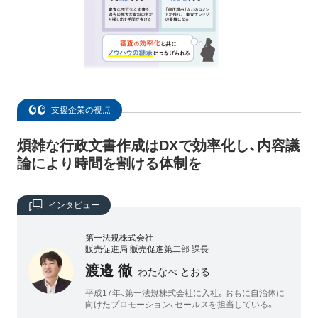
支援企業の視点
煩雑な行政文書作成はDXで効率化し、内容議
論により時間を割ける体制を
インタビュー
第一法規株式会社
販売促進局 販売促進第二部 課長
渡邉 徹
わたなべ とおる
平成17年、第一法規株式会社に入社。おもに自治体に
向けたプロモーション、セールスを担当している。