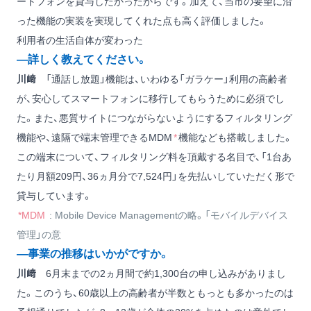
ートフォンを貸与したかったからです。加えて、当市の要望に沿
った機能の実装を実現してくれた点も高く評価しました。
利用者の生活自体が変わった
―詳しく教えてください。
川﨑
「通話し放題」機能は、いわゆる「ガラケー」利用の高齢者
が、安心してスマートフォンに移行してもらうために必須でし
た。また、悪質サイトにつながらないようにするフィルタリング
機能や、遠隔で端末管理できるMDM
*
機能なども搭載しました。
この端末について、フィルタリング料を頂戴する名目で、「1台あ
たり月額209円、36ヵ月分で7,524円」を先払いしていただく形で
貸与しています。
*MDM
: Mobile Device Managementの略。「モバイルデバイス
管理」の意
―事業の推移はいかがですか。
川﨑
6月末までの2ヵ月間で約1,300台の申し込みがありまし
た。このうち、60歳以上の高齢者が半数ともっとも多かったのは