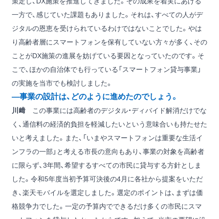
策定し、DX施策を推進してきました。その成果を着実にあげる
一方で、感じていた課題もありました。それは、すべての人がデ
ジタルの恩恵を受けられているわけではないことでした。やは
り高齢者層にスマートフォンを保有していない方々が多く、その
ことがDX施策の進展を妨げている要因となっていたのです。そ
こで、ほかの自治体でも行っている「スマートフォン貸与事業」
の実施を当市でも検討しました。
―事業の設計は、どのように進めたのでしょう。
川﨑
この事業には高齢者のデジタル・ディバイド解消だけでな
く、通信料の経済的負担を軽減したいという意味合いも持たせた
いと考えました。また、「いまやスマートフォンは重要な生活イ
ンフラの一部」と考える市長の意向もあり、事業の対象を高齢者
に限らず、3年間、希望するすべての市民に貸与する方針としま
した。令和5年度当初予算可決後の4月に各社から提案をいただ
き、楽天モバイルを選定しました。選定のポイントは、まずは価
格競争力でした。一定の予算内でできるだけ多くの市民にスマ