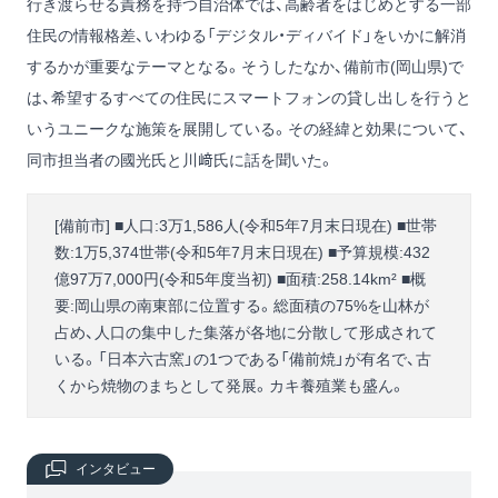
行き渡らせる責務を持つ自治体では、高齢者をはじめとする一部
住民の情報格差、いわゆる「デジタル・ディバイド」をいかに解消
するかが重要なテーマとなる。そうしたなか、備前市(岡山県)で
は、希望するすべての住民にスマートフォンの貸し出しを行うと
いうユニークな施策を展開している。その経緯と効果について、
同市担当者の國光氏と川﨑氏に話を聞いた。
[備前市] ■人口:3万1,586人(令和5年7月末日現在) ■世帯
数:1万5,374世帯(令和5年7月末日現在) ■予算規模:432
億97万7,000円(令和5年度当初) ■面積:258.14km² ■概
要:岡山県の南東部に位置する。総面積の75%を山林が
占め、人口の集中した集落が各地に分散して形成されて
いる。「日本六古窯」の1つである「備前焼」が有名で、古
くから焼物のまちとして発展。カキ養殖業も盛ん。
インタビュー