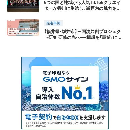
9つの国と地域から人気TikTokクリエイ
ターが香川に集結し、瀬戸内の魅力を
TikTokで世界に発信！「瀬戸内国際芸術祭
2025」に合わせて開催された「TikTok
先進事例
Connect By Tourism 〜瀬戸内の魅力発
【福井県・坂井市】三国湊共創プロジェク
信・裏瀬戸芸プロジェクト〜」開催レポー
ト研究 研修の先へ──構想を「事業」に変
ト（前編）
える共創が、いま動き出している