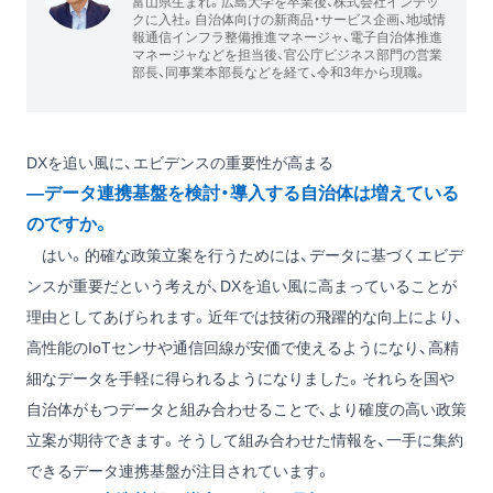
富山県生まれ。広島大学を卒業後、株式会社インテッ
クに入社。自治体向けの新商品・サービス企画、地域情
報通信インフラ整備推進マネージャ、電子自治体推進
マネージャなどを担当後、官公庁ビジネス部門の営業
部長、同事業本部長などを経て、令和3年から現職。
DXを追い風に、エビデンスの重要性が高まる
―データ連携基盤を検討・導入する自治体は増えている
のですか。
はい。的確な政策立案を行うためには、データに基づくエビデ
ンスが重要だという考えが、DXを追い風に高まっていることが
理由としてあげられます。近年では技術の飛躍的な向上により、
高性能のIoTセンサや通信回線が安価で使えるようになり、高精
細なデータを手軽に得られるようになりました。それらを国や
自治体がもつデータと組み合わせることで、より確度の高い政策
立案が期待できます。そうして組み合わせた情報を、一手に集約
できるデータ連携基盤が注目されています。