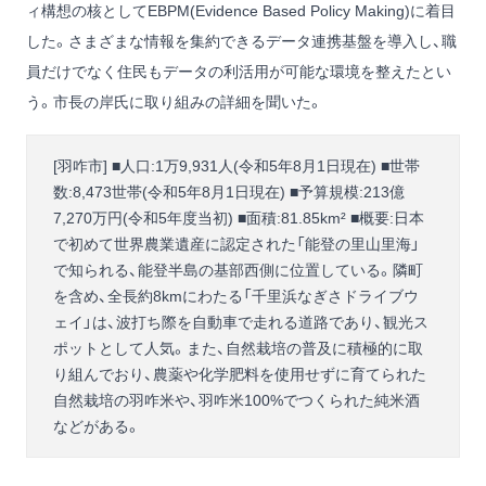
ィ構想の核としてEBPM(Evidence Based Policy Making)に着目
した。さまざまな情報を集約できるデータ連携基盤を導入し、職
員だけでなく住民もデータの利活用が可能な環境を整えたとい
う。市長の岸氏に取り組みの詳細を聞いた。
[羽咋市] ■人口:1万9,931人(令和5年8月1日現在) ■世帯
数:8,473世帯(令和5年8月1日現在) ■予算規模:213億
7,270万円(令和5年度当初) ■面積:81.85km² ■概要:日本
で初めて世界農業遺産に認定された「能登の里山里海」
で知られる、能登半島の基部西側に位置している。隣町
を含め、全長約8kmにわたる「千里浜なぎさドライブウ
ェイ」は、波打ち際を自動車で走れる道路であり、観光ス
ポットとして人気。また、自然栽培の普及に積極的に取
り組んでおり、農薬や化学肥料を使用せずに育てられた
自然栽培の羽咋米や、羽咋米100%でつくられた純米酒
などがある。