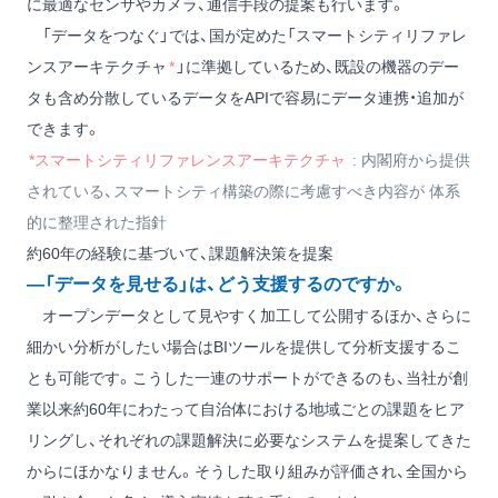
に最適なセンサやカメラ、通信手段の提案も行います。
「データをつなぐ」では、国が定めた「スマートシティリファレ
ンスアーキテクチャ
*
」に準拠しているため、既設の機器のデー
タも含め分散しているデータをAPIで容易にデータ連携・追加が
できます。
*スマートシティリファレンスアーキテクチャ
: 内閣府から提供
されている、スマートシティ構築の際に考慮すべき内容が 体系
的に整理された指針
約60年の経験に基づいて、課題解決策を提案
―「データを見せる」は、どう支援するのですか。
オープンデータとして見やすく加工して公開するほか、さらに
細かい分析がしたい場合はBIツールを提供して分析支援するこ
とも可能です。こうした一連のサポートができるのも、当社が創
業以来約60年にわたって自治体における地域ごとの課題をヒア
リングし、それぞれの課題解決に必要なシステムを提案してきた
からにほかなりません。そうした取り組みが評価され、全国から