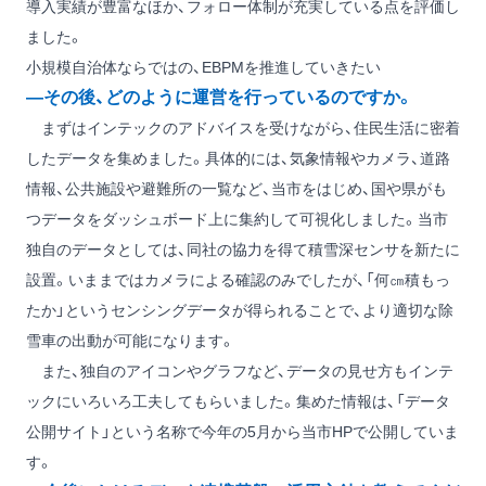
導入実績が豊富なほか、フォロー体制が充実している点を評価し
ました。
小規模自治体ならではの、EBPMを推進していきたい
―その後、どのように運営を行っているのですか。
まずはインテックのアドバイスを受けながら、住民生活に密着
したデータを集めました。具体的には、気象情報やカメラ、道路
情報、公共施設や避難所の一覧など、当市をはじめ、国や県がも
つデータをダッシュボード上に集約して可視化しました。当市
独自のデータとしては、同社の協力を得て積雪深センサを新たに
設置。いままではカメラによる確認のみでしたが、「何㎝積もっ
たか」というセンシングデータが得られることで、より適切な除
雪車の出動が可能になります。
また、独自のアイコンやグラフなど、データの見せ方もインテ
ックにいろいろ工夫してもらいました。集めた情報は、「データ
公開サイト」という名称で今年の5月から当市HPで公開していま
す。