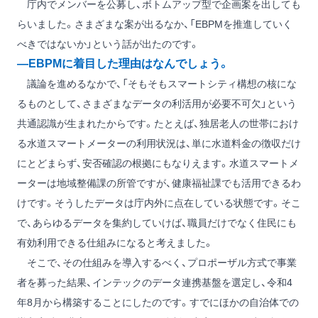
庁内でメンバーを公募し、ボトムアップ型で企画案を出しても
らいました。さまざまな案が出るなか、「EBPMを推進していく
べきではないか」という話が出たのです。
―EBPMに着目した理由はなんでしょう。
議論を進めるなかで、「そもそもスマートシティ構想の核にな
るものとして、さまざまなデータの利活用が必要不可欠」という
共通認識が生まれたからです。たとえば、独居老人の世帯におけ
る水道スマートメーターの利用状況は、単に水道料金の徴収だけ
にとどまらず、安否確認の根拠にもなりえます。水道スマートメ
ーターは地域整備課の所管ですが、健康福祉課でも活用できるわ
けです。そうしたデータは庁内外に点在している状態です。そこ
で、あらゆるデータを集約していけば、職員だけでなく住民にも
有効利用できる仕組みになると考えました。
そこで、その仕組みを導入するべく、プロポーザル方式で事業
者を募った結果、インテックのデータ連携基盤を選定し、令和4
年8月から構築することにしたのです。すでにほかの自治体での