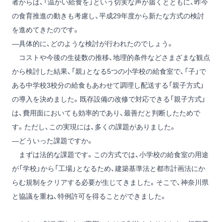
者からは、「温かい給食を」という切実な声が届くとともに、昨今
の食育推進の動きも考慮し、平成29年度から新たな方式の検討
を進めてきたのです。
―具体的に、どのような検討が行われたのでしょう。
コストや今後の生徒数の推移、地理的条件などさまざまな観点
から検討した結果、「親」となる5つの小学校の給食室で、「子」で
ある中学校3校分の給食もあわせて調理し配送する「親子方式」
の導入を決めました。既存設備の改修で対応できる「親子方式」
は、費用面においても効率的であり、最善だと判断したためで
す。ただし、この実現には、多くの課題がありました。
―どういった課題ですか。
まずは法的な課題です。この方式では、小学校の給食室の用途
が「学校」から「工場」となるため、建築基準法と都市計画法にか
らむ規制をクリアする必要が生じてきました。そこで、神奈川県
と協議を重ね、特例許可を得ることができました。