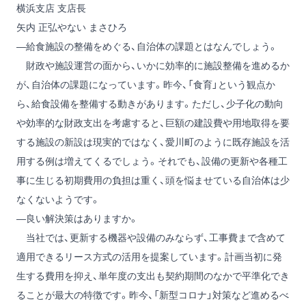
横浜支店 支店長
矢内 正弘
やない まさひろ
―給食施設の整備をめぐる、自治体の課題とはなんでしょう。
財政や施設運営の面から、いかに効率的に施設整備を進めるか
が、自治体の課題になっています。昨今、「食育」という観点か
ら、給食設備を整備する動きがあります。ただし、少子化の動向
や効率的な財政支出を考慮すると、巨額の建設費や用地取得を要
する施設の新設は現実的ではなく、愛川町のように既存施設を活
用する例は増えてくるでしょう。それでも、設備の更新や各種工
事に生じる初期費用の負担は重く、頭を悩ませている自治体は少
なくないようです。
―良い解決策はありますか。
当社では、更新する機器や設備のみならず、工事費まで含めて
適用できるリース方式の活用を提案しています。計画当初に発
生する費用を抑え、単年度の支出も契約期間のなかで平準化でき
ることが最大の特徴です。昨今、「新型コロナ」対策など進めるべ