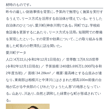
材時のものです。
昨今の厳しい財政事情を背景に、予算内で無理なく施策を実行す
るうえで、リース方式を活用する自治体が増えている。そうした
自治体のひとつが、愛川町(神奈川県)である。同町では、学校給
食設備を更新するにあたり、リース方式を活用。短期間での整備
を実現したという。その背景や効果について、この取り組みを推
進した町長の小野澤氏に話を聞いた。
愛川町データ
人口：4万22人(令和2年12月1日現在) ／ 世帯数：1万8,515世帯
(令和2年12月1日現在) ／ 予算規模：240億5,695万1,000円(令和
2年度当初) ／ 面積：34.28km² ／ 概要：最高峰とする山並みが連
なり、東南部は相模川と中津川にはさまれた標高100m前後の台
地が広がる中央部のくびれた“ひょうたん形”の地形となってい
る。山あり、川あり、自然と調和した緑豊かな町が形成されてい
る。