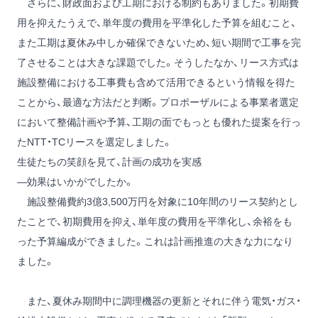
さらに、財政面および工期における制約もありました。初期費
用を抑えたうえで、単年度の費用を平準化した予算を組むこと、
また工期は夏休み中しか確保できないため、短い期間で工事を完
了させることは大きな課題でした。そうしたなか、リース方式は
施設整備における工事費も含めて活用できるという情報を得た
ことから、最適な方法だと判断。プロポーザルによる事業者選定
において整備計画や予算、工期の面でもっとも優れた提案を行っ
たNTT・TCリースを選定しました。
生徒たちの笑顔を見て、計画の成功を実感
―効果はいかがでしたか。
施設整備費約3億3,500万円を対象に10年間のリース契約とし
たことで、初期費用を抑え、単年度の費用を平準化し、余裕をも
った予算編成ができました。これは計画推進の大きな力になり
ました。
また、夏休み期間中に調理機器の更新とそれに伴う電気・ガス・