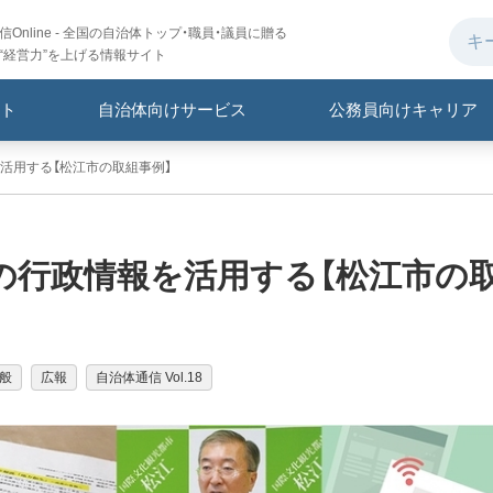
Online - 全国の自治体トップ・職員・議員に贈る
“経営力”を上げる情報サイト
ト
自治体向けサービス
公務員向けキャリア
活用する【松江市の取組事例】
の行政情報を活用する【松江市の
般
広報
自治体通信 Vol.18