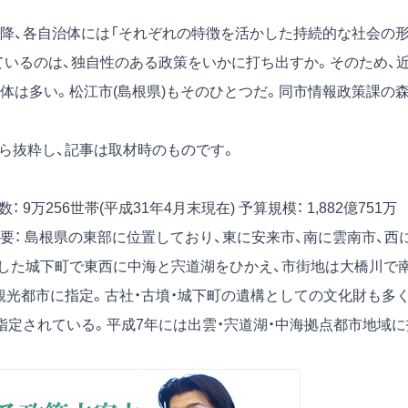
降、各自治体には「それぞれの特徴を活かした持続的な社会の
ているのは、独自性のある政策をいかに打ち出すか。そのため、
体は多い。松江市(島根県)もそのひとつだ。同市情報政策課の
号）から抜粋し、記事は取材時のものです。
数： 9万256世帯(平成31年4月末現在)
予算規模： 1,882億751万
要： 島根県の東部に位置しており、東に安来市、南に雲南市、西
した城下町で東西に中海と宍道湖をひかえ、市街地は大橋川で
観光都市に指定。古社・古墳・城下町の遺構としての文化財も多
指定されている。平成7年には出雲・宍道湖・中海拠点都市地域に
。