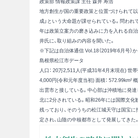
政策部 情報政策課 主任 森井 寿浩
地方創生が国の重要政策と位置づけられて以
成」という大命題が課せられている。問われ
年は政策立案力の磨き込みに力を入れる自治
井氏に、取り組みの内容を聞いた。
※下記は自治体通信 Vol.18（2019年6月
島根県松江市データ
人口： 20万2,511人(平成31年4月末現在)
世帯
4,000円(令和元年度当初)
面積： 572.99km²
概
出雲市と接している。中心部は沖積地に発達
北に2分されている。昭和26年には国際文化
残っており、そのうちの松江城天守は国宝に
定され、山陰の中核都市として発展してきた