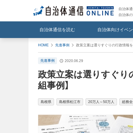
自治体通信
自治体の
自治体通信を読む
自治体向けイベン
HOME
先進事例
政策立案は選りすぐりの行政情報を
先進事例
2020.06.29
政策立案は選りすぐり
組事例】
島根県
島根県松江市
20万人～50万人
総務全