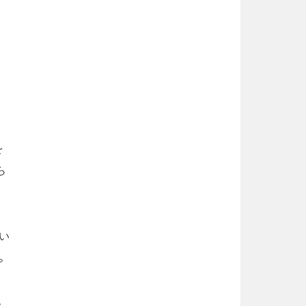
を
ら
い
。
。