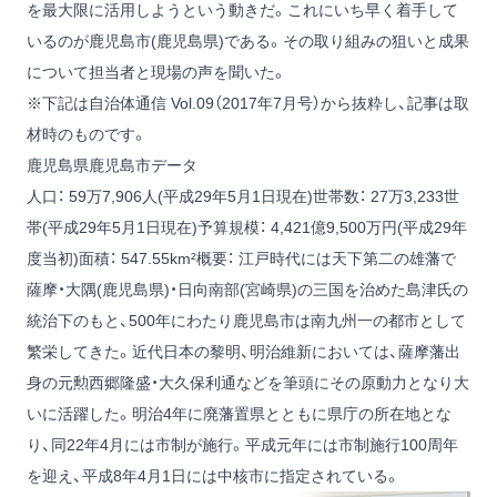
を最大限に活用しようという動きだ。これにいち早く着手して
いるのが鹿児島市(鹿児島県)である。その取り組みの狙いと成果
について担当者と現場の声を聞いた。
※下記は自治体通信 Vol.09（2017年7月号）から抜粋し、記事は取
材時のものです。
鹿児島県鹿児島市データ
人口： 59万7,906人(平成29年5月1日現在)世帯数： 27万3,233世
帯(平成29年5月1日現在)予算規模： 4,421億9,500万円(平成29年
度当初)面積： 547.55km²概要： 江戸時代には天下第二の雄藩で
薩摩・大隅(鹿児島県)・日向南部(宮崎県)の三国を治めた島津氏の
統治下のもと、500年にわたり鹿児島市は南九州一の都市として
繁栄してきた。近代日本の黎明、明治維新においては、薩摩藩出
身の元勲西郷隆盛・大久保利通などを筆頭にその原動力となり大
いに活躍した。明治4年に廃藩置県とともに県庁の所在地とな
り、同22年4月には市制が施行。平成元年には市制施行100周年
を迎え、平成8年4月1日には中核市に指定されている。