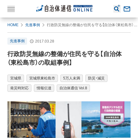
HOME
先進事例
行政防災無線の整備が住民を守る【自治体（東松島市）の取組事例】
先進事例
2017.03.28
行政防災無線の整備が住民を守る【自治体
（東松島市）の取組事例】
宮城県
宮城県東松島市
5万人未満
防災・減災
発災時対応
情報伝達
自治体通信 Vol.8