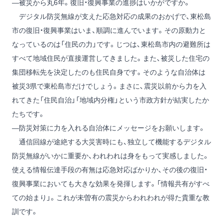
―被災から丸6年。復旧・復興事業の進捗はいかがですか。
デジタル防災無線が支えた応急対応の成果のおかげで、東松島
市の復旧・復興事業はいま、順調に進んでいます。その原動力と
なっているのは「住民の力」です。じつは、東松島市内の避難所は
すべて地域住民が直接運営してきました。また、被災した住宅の
集団移転先を決定したのも住民自身です。そのような自治体は
被災3県で東松島市だけでしょう。まさに、震災以前から力を入
れてきた「住民自治」「地域内分権」という市政方針が結実したか
たちです。
―防災対策に力を入れる自治体にメッセージをお願いします。
通信回線が途絶する大災害時にも、独立して機能するデジタル
防災無線がいかに重要か、われわれは身をもって実感しました。
使える情報伝達手段の有無は応急対応ばかりか、その後の復旧・
復興事業においても大きな効果を発揮します。「情報共有がすべ
ての始まり」。これが未曽有の震災からわれわれが得た貴重な教
訓です。