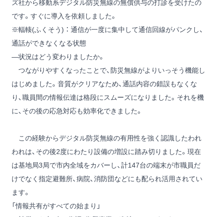
ズ社から移動系デジタル防災無線の無償供与の打診を受けたの
です。すぐに導入を依頼しました。
※輻輳(ふくそう) ： 通信が一度に集中して通信回線がパンクし、
通話ができなくなる状態
―状況はどう変わりましたか。
つながりやすくなったことで、防災無線がよりいっそう機能し
はじめました。音質がクリアなため、通話内容の錯誤もなくな
り、職員間の情報伝達は格段にスムーズになりました。それを機
に、その後の応急対応も効率化できました。
この経験からデジタル防災無線の有用性を強く認識したわれ
われは、その後2度にわたり設備の増設に踏み切りました。現在
は基地局3局で市内全域をカバーし、計147台の端末が市職員だ
けでなく指定避難所、病院、消防団などにも配られ活用されてい
ます。
「情報共有がすべての始まり」