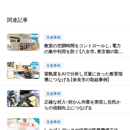
関連記事
先進事例
教室の空調時間をコントロールし、電力
の集中利用を防ぐ【八女市、東京都の取組
事例】
先進事例
習熟度をAIで分析し児童に合った教育指
導につなげる【奈良市の取組事例】
先進事例
正確な封入・封かん作業を実現し住民か
らの信頼向上につなげる
先進事例