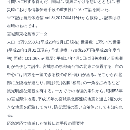
う問いに対する答えだ。同氏に、復興にかける想いとともに、被
災時における情報伝達手段の重要性について話を聞いた。
※下記は自治体通信 Vol.8（2017年4月号）から抜粋し、記事は取
材時のものです。
宮城県東松島市データ
人口： 3万9,558人(平成29年2月1日現在)
世帯数： 1万5,479世帯
(平成29年1月31日現在)
予算規模： 778億26万円(平成28年度当
初)
面積： 101.36km²
概要： 平成17年4月1日に旧矢本町と旧鳴瀬
町が合併して誕生。宮城県の県都仙台市の北東に位置する。市の
中心には四方を一望できる桜の名所・滝山がある。そこから西北
部に丘陵地が連なり、南は特別名勝「松島」の一角を占めるなど
風光明媚な景観を有する。一方でその地理的条件から、昭和53年
の宮城県沖地震、平成15年の宮城県北部連続地震と過去2度の大
きな地震を経験しており、防災意識の高い自治体としても知られ
る。
応急対応で痛感した情報伝達手段の重要性