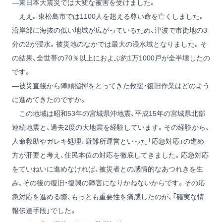
―東日本大震災では大変な被害を受けました。
ええ。東松島市では1100人を超える尊い命を亡くしました。
沿岸部に海抜の低い地域が広がっているため、津波で市街地の3
分の2が浸水。被災地のなかでは最大の浸水域となりました。そ
の結果、全世帯の70％以上におよぶ約1万1000戸が全半壊したの
です。
―被災直後から陣頭指揮をとってきた救援・復旧作業はどのよう
に進めてきたのですか。
この地域は昭和53年の宮城県沖地震、平成15年の宮城県北部
連続地震と、過去2度の大地震を経験しています。その経験から、
人命救助やガレキ処理、避難所運営といった「応急対応」の進め
方が肝要と考え、住民本位の対応を徹底してきました。応急対応
をていねいに進めなければ、被災者との感情的なあつれきを生
み、その後の復旧・復興の障害になりかねないからです。その応
急対応を進める際、もっとも重要性を痛感したのが、「確実な情
報伝達手段」でした。