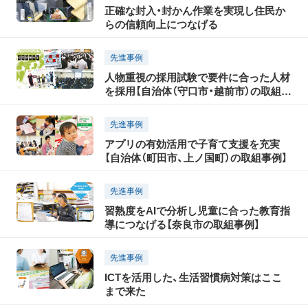
正確な封入・封かん作業を実現し住民か
らの信頼向上につなげる
先進事例
人物重視の採用試験で要件に合った人材
を採用【自治体（守口市・越前市）の取組事
例】
先進事例
アプリの有効活用で子育て支援を充実
【自治体（町田市、上ノ国町）の取組事例】
先進事例
習熟度をAIで分析し児童に合った教育指
導につなげる【奈良市の取組事例】
先進事例
ICTを活用した、生活習慣病対策はここ
まで来た