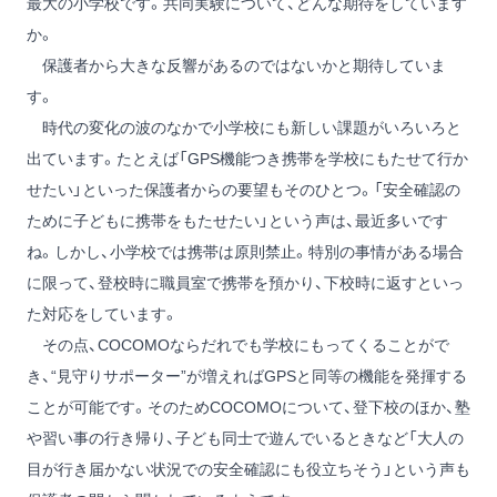
最大の小学校です。共同実験について、どんな期待をしています
か。
保護者から大きな反響があるのではないかと期待していま
す。
時代の変化の波のなかで小学校にも新しい課題がいろいろと
出ています。たとえば「GPS機能つき携帯を学校にもたせて行か
せたい」といった保護者からの要望もそのひとつ。「安全確認の
ために子どもに携帯をもたせたい」という声は、最近多いです
ね。しかし、小学校では携帯は原則禁止。特別の事情がある場合
に限って、登校時に職員室で携帯を預かり、下校時に返すといっ
た対応をしています。
その点、COCOMOならだれでも学校にもってくることがで
き、“見守りサポーター”が増えればGPSと同等の機能を発揮する
ことが可能です。そのためCOCOMOについて、登下校のほか、塾
や習い事の行き帰り、子ども同士で遊んでいるときなど「大人の
目が行き届かない状況での安全確認にも役立ちそう」という声も