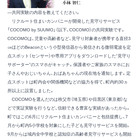
―共同実験の内容を教えてください。
リクルート住まいカンパニーが開発した見守りサービス
「COCOMO by SUUMO」（以下、COCOMO）の共同実験です。
COCOMOは、児童や高齢者など、見守り対象者が携帯する直径3
㎝ほどのBeaconという小型発信器から発信される微弱電波を定
点スポット（センサー）や専用アプリをダウンロードした“見守り
サポーター”のスマホがキャッチ。保護者やご家族のスマホにお
子さんやおじいちゃん、おばあちゃんの現在地を通知します。定
点スポットは町内会や関係機関などの協力を得て、町内約30ヵ
所以上に設置しました。
COCOMOを選んだのは秩父市（埼玉県）や目黒区（東京都）な
どで実証実験を行うなど、信頼できる豊富な実績があったから。
町ではこの6月にリクルート住まいカンパニーと包括提携し、7
月から町内5小学校を対象にした子ども見守りサービスを開始。
9月からは域内全中学校と認知症の高齢者見守りサービスも開始