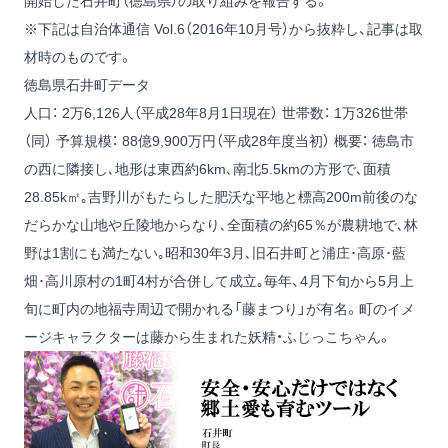
開始した石井町（徳島県）の取り組みを報告する。
※下記は自治体通信 Vol.6（2016年10月号）から抜粋し、記事は取
材時のものです。
徳島県石井町データ
人口： 2万6,126人（平成28年8月1日現在）
世帯数： 1万326世帯
（同）
予算規模： 88億9,900万円（平成28年度当初）
概要： 徳島市
の西に隣接し､地形は東西約6km､南北5.5kmの方形で､面積
28.85k㎡｡吉野川がもたらした肥沃な平地と標高200m前後のな
だらかな山地や丘陵地からなり､全面積の約65％が農耕地で､林
野は1割にも満たない｡昭和30年3月､旧石井町と浦庄･高原･藍
畑･高川原村の1町4村が合併して成立｡毎年、4月下旬から5月上
旬に町内の地福寺周辺で開かれる「藤まつり」が有名。町のイメ
ージキャラクターは藤から生まれた妖精・ふじっこちゃん。