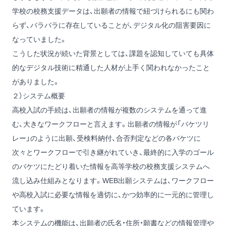
学校の校務支援データは、出願者の情報で紐づけられるにも関わ
らず、バラバラに存在していることが、デジタル化の阻害要因に
なっていました。
こうした状況が続いた背景としては、課題を認知していても具体
的なデジタル技術に精通した人材が上手く関われなかったこと
がありました。
２）システム概要
高校入試の手続は、出願者の情報が複数のシステムを通って進
む、大きなワークフローと言えます。出願者の情報が「バケツリ
レー」のように出願、受検料納付、合否判定などの各バケツに
次々とワークフローで引き継がれていき、最終的に入学のゴール
のバケツにたどり着いた情報を高等学校の校務支援システムへ
流し込み仕組みとなります。WEB出願システムは、ワークフロー
や高校入試に必要な情報を適切に、かつ効率的に一元的に管理し
ています。
本システムの機能は、出願者の氏名・住所・願書などの情報管理や