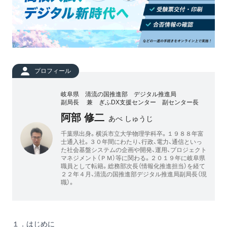
プロフィール
岐阜県 清流の国推進部 デジタル推進局
副局長 兼 ぎふDX支援センター 副センター長
阿部 修二
あべ しゅうじ
千葉県出身。横浜市立大学物理学科卒。１９８８年富
士通入社。３０年間にわたり、行政、電力、通信といっ
た社会基盤システムの企画や開発、運用、プロジェクト
マネジメント（ＰＭ）等に関わる。２０１９年に岐阜県
職員として転籍。総務部次長（情報化推進担当）を経て
２２年４月、清流の国推進部デジタル推進局副局長（現
職）。
１．はじめに