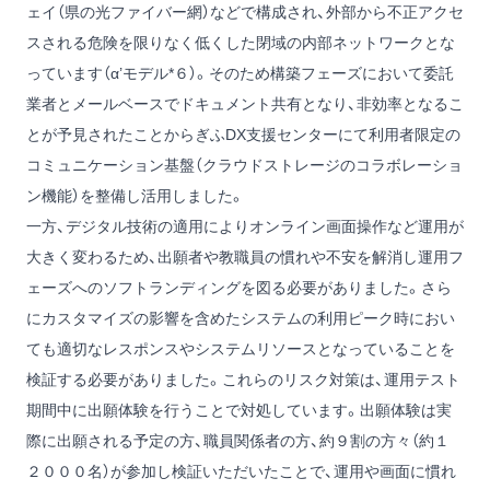
ェイ（県の光ファイバー網）などで構成され、外部から不正アクセ
スされる危険を限りなく低くした閉域の内部ネットワークとな
っています（α’モデル*６）。そのため構築フェーズにおいて委託
業者とメールベースでドキュメント共有となり、非効率となるこ
とが予見されたことからぎふDX支援センターにて利用者限定の
コミュニケーション基盤（クラウドストレージのコラボレーショ
ン機能）を整備し活用しました。
一方、デジタル技術の適用によりオンライン画面操作など運用が
大きく変わるため、出願者や教職員の慣れや不安を解消し運用フ
ェーズへのソフトランディングを図る必要がありました。さら
にカスタマイズの影響を含めたシステムの利用ピーク時におい
ても適切なレスポンスやシステムリソースとなっていることを
検証する必要がありました。これらのリスク対策は、運用テスト
期間中に出願体験を行うことで対処しています。出願体験は実
際に出願される予定の方、職員関係者の方、約９割の方々（約１
２０００名）が参加し検証いただいたことで、運用や画面に慣れ