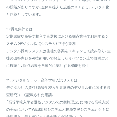
の段階がありますが、全体を捉えた広義のＤＸとし、デジタル化
と同義としています。
*3:得点集計とは
定期試験や高等学校入学者選抜における採点業務で利用するシ
ステム（デジタル採点システム）で行う業務。
デジタル採点システムは生徒の答案をスキャンして読み取り、生
徒の回答内容をAI技術用いて採点したりパソコン上で設問ごと
に確認し、採点結果を自動的に集計する機能を提供。
*4: デジタル３．０／高等学校入試ＤＸとは
デジタル庁の資料（高等学校入学者選抜のデジタル化に関する調
査研究）にて記載された用語。
「高等学校入学者選抜デジタル化の実施理念」における高校入試
の手続においてWEB出願システムと校務支援システムがともに
活用済とし最もデジタル化が進んだ状態のこと。