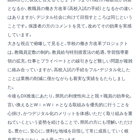
となるか、教職員の働き方改革（高校入試の手続）となるかの違い
はありますが、デジタル社会に向けて目指すところは同じという
ことです。保護者の方のコメントを見て、改めてその効果を実感
しています。
大きな視点で俯瞰して見ると、学校の働き方改革プロジェクト
は、教職員定数の制約、教員給与特別措置法の処遇、学習指導要
領の拡充、仕事とプライベートとの線引きなど難しい問題が複雑
に絡み合っていますが、高校入試の手続をフル・デジタル化した
ことは業務の削減に僅かながらも着実な実績をもたらしまし
た。
今後もDX推進にあたり、県民の利便性向上と我々職員の効率化、
言い換えるとWｉｎWｉｎとなる取組みを優先的に行うことを
心掛け、かつデジタル化のメリットを体感いただく取り組みを重
ねていくという姿勢を続けることで、県民の方にも理解いただけ
る、豊かに、安心に、便利な地域を目指して常に成長していく岐
阜県でありたい、そう思っています。