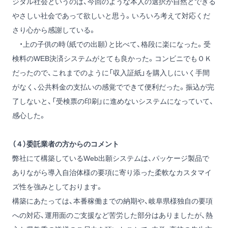
ジタル社会というのは、今回のような本人の選択が自然とできる
やさしい社会であって欲しいと思う。いろいろ考えて対応くだ
さり心から感謝している。
・上の子供の時（紙での出願）と比べて、格段に楽になった。受
検料のWEB決済システムがとても良かった。コンビニでもＯＫ
だったので、これまでのように「収入証紙」を購入しにいく手間
がなく、公共料金の支払いの感覚でできて便利だった。振込が完
了しないと、「受検票の印刷」に進めないシステムになっていて、
感心した。
（４）委託業者の方からのコメント
弊社にて構築しているWeb出願システムは、パッケージ製品で
ありながら導入自治体様の要項に寄り添った柔軟なカスタマイ
ズ性を強みとしております。
構築にあたっては、本番稼働までの納期や、岐阜県様独自の要項
への対応、運用面のご支援など苦労した部分はありましたが、熱