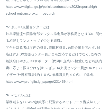
https://www.digital.go.jp/policies/education/2023report#high-
school-entrance-exam-research
*5: ぎふDX支援センターとは
岐阜県清流の国推進部デジタル推進局が事務局となりDXに関わ
る相談をワンストップで受ける組織。
問合せ対象者は庁内の職員、市町村職員、民間企業を問わず、対
応はぎふDX支援センター員が自ら対応するだけでなく、既存の
相談窓口やぎふDXサポーター（民間IT企業）へ橋渡しなど相談内
容に応じて振り分けを担い、ぎふDX支援センター員はDXアドバ
イザー（外部有識者）約１０名、兼務職員約４０名にて構成。
https://www.pref.gifu.lg.jp/page/231469.html
*6: α’モデルとは
業務端末をLGWAN接続系に配置するネットワーク構成（αモデ
ル）に対して、安全性の確認がとれたインターネットサービスへ