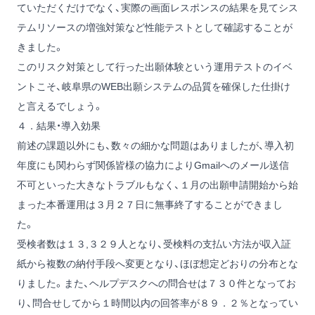
ていただくだけでなく、実際の画面レスポンスの結果を見てシス
テムリソースの増強対策など性能テストとして確認することが
きました。
このリスク対策として行った出願体験という運用テストのイベ
ントこそ、岐阜県のWEB出願システムの品質を確保した仕掛け
と言えるでしょう。
４．結果・導入効果
前述の課題以外にも、数々の細かな問題はありましたが、導入初
年度にも関わらず関係皆様の協力によりGmailへのメール送信
不可といった大きなトラブルもなく、１月の出願申請開始から始
まった本番運用は３月２７日に無事終了することができまし
た。
受検者数は１３,３２９人となり、受検料の支払い方法が収入証
紙から複数の納付手段へ変更となり、ほぼ想定どおりの分布とな
りました。また、ヘルプデスクへの問合せは７３０件となってお
り、問合せしてから１時間以内の回答率が８９．２％となってい