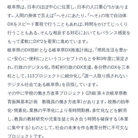
岐阜県は、日本のほぼ中心に位置し、日本の人口重心*1がありま
す。人間の身体で言えば「へそ」にあたり、「へそ」の地で自治体
DXをスピード重視で行うこともあれば、時間をかけてじっくり
行うこともある、そんな相反する対応においてもバランス感覚を
もって柔軟にDX*2を着実に進めています。
岐阜県のDX指針となる岐阜県DX推進計画は、「県民生活を豊か
に・安心に・便利に」というコンセプトのもと令和3年度に策定さ
れ、行政のデジタル化、市町村行政のDX支援、各分野のDXを三本
柱として、113プロジェクトに細分化し「誰一人取り残されない
デジタル社会である岐阜県」を目指しています。
その中に学校の働き方改革プロジェクト（詳細:第４次岐阜県教
育振興基本計画 教職員の働き方改革）があります。校務の効率
化・簡素化、業務の平準化により長時間勤務、多忙化などを解消
し、教員の教材研究や児童生徒と向き合う時間を確保する（本業
に集中する）ものとして、社会の未来を作る教育分野に不可欠な
プロジェクトです。