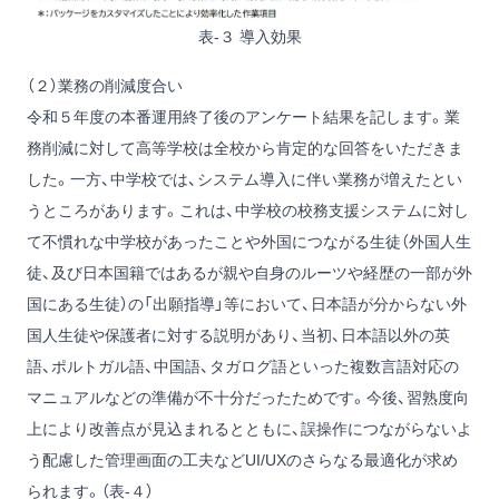
表-３ 導入効果
（２）業務の削減度合い
令和５年度の本番運用終了後のアンケート結果を記します。業
務削減に対して高等学校は全校から肯定的な回答をいただきま
した。一方、中学校では、システム導入に伴い業務が増えたとい
うところがあります。これは、中学校の校務支援システムに対し
て不慣れな中学校があったことや外国につながる生徒（外国人生
徒、及び日本国籍ではあるが親や自身のルーツや経歴の一部が外
国にある生徒）の「出願指導」等において、日本語が分からない外
国人生徒や保護者に対する説明があり、当初、日本語以外の英
語、ポルトガル語、中国語、タガログ語といった複数言語対応の
マニュアルなどの準備が不十分だったためです。今後、習熟度向
上により改善点が見込まれるとともに、誤操作につながらないよ
う配慮した管理画面の工夫などUI/UXのさらなる最適化が求め
られます。（表-４）