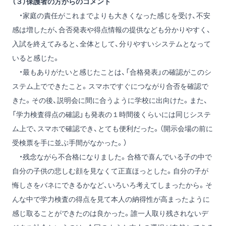
（３）保護者の方からのコメント
・家庭の責任がこれまでよりも大きくなった感じを受け、不安
感は増したが、合否発表や得点情報の提供なども分かりやすく、
入試を終えてみると、全体として、分りやすいシステムとなって
いると感じた。
・最もありがたいと感じたことは、「合格発表」の確認がこのシ
ステム上でできたこと。スマホですぐにつながり合否を確認で
きた。その後、説明会に間に合うように学校に出向けた。また、
「学力検査得点の確認」も発表の１時間後くらいには同じシステ
ム上で、スマホで確認でき、とても便利だった。（開示会場の前に
受検票を手に並ぶ手間がなかった。）
・残念ながら不合格になりました。合格で喜んでいる子の中で
自分の子供の悲しむ顔を見なくて正直ほっとした。自分の子が
悔しさをバネにできるかなど、いろいろ考えてしまったから。そ
んな中で学力検査の得点を見て本人の納得性が高まったように
感じ取ることができたのは良かった。誰一人取り残されないデ