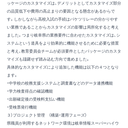
ッケージのカスタマイズは、デメリットとしてカスタマイズ部分
の品質低下や費用の高止まりの要因となる懸念があるからで
す。しかしながら高校入試の手続はバケツリレーの分かりやす
い業務であることからカスタマイズの影響は局所化すると考え
ました。つまり岐阜県の業務要件に合わせたカスタマイズは、シ
ステムという道具をより効果的に機能させるために必要な措置
と考え、教育委員会チームが必須要件としたパッケージのカスタ
マイズも躊躇せず踏み込む方向で進めました。
具体的なカスタマイズにより追加した機能は以下の４つとなり
ます。
・中学校の校務支援システムと調査書などのデータ連携機能
・学力検査得点の確認機能
・出願確定後の受検料支払い機能
・受検票発行機能
３）プロジェクト管理 （構築・運用フェーズ）
県職員が利用するネットワーク環境は岐阜情報スーパーハイウ