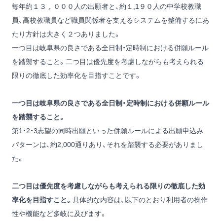
毎年約１３，０００人の出願者と、約１,1９０人の中学校教職
員、高校教職員など職員関係者を支えるシステムを整備するにあ
たり方針は大きく２つありました。
一つ目は岐阜県の良さである全日制・定時制における併願ルール
を踏襲すること。二つ目は優先度を考慮しながらも考えられる
限りの徹底した効率化を目指すことです。
一つ目は岐阜県の良さである全日制・定時制における併願ルール
を踏襲すること。
第1・2・3志望の同時出願といった併願ルールによる出願申込み
パターンは、約2,000通りあり、それを踏襲する必要がありまし
た。
二つ目は優先度を考慮しながらも考えられる限りの徹底した効
率化を目指すこと。
具体的な内容は、以下のとおり利用者の操作
性や機能など多岐に及びます。