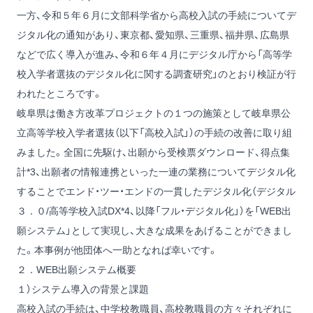
一方、令和５年６月に文部科学省から高校入試の手続についてデ
ジタル化の通知があり、東京都、愛知県、三重県、福井県、広島県
などで広く導入が進み、令和６年４月にデジタル庁から「高等学
校入学者選抜のデジタル化に関する調査研究」のとおり検証が行
われたところです。
岐阜県は働き方改革プロジェクトの１つの施策として岐阜県公
立高等学校入学者選抜（以下「高校入試」）の手続の改善に取り組
みました。全国に先駆け、出願から受検票ダウンロード、得点集
計*3、出願者の情報連携といった一連の業務についてデジタル化
することでエンド・ツー・エンドの一貫したデジタル化（デジタル
３．０/高等学校入試DX*4、以降「フル・デジタル化」）を「WEB出
願システム」として実現し、大きな成果をあげることができまし
た。本事例が他団体へ一助となれば幸いです。
２．WEB出願システム概要
１）システム導入の背景と課題
高校入試の手続は、中学校教職員、高校教職員の方々それぞれに