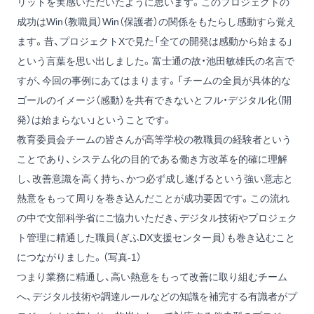
リットを実感いただいたように思います。このプロジェクトの
成功はWin（教職員）Win（保護者）の関係をもたらし感動すら覚え
ます。昔、プロジェクトXで見た「全ての開発は感動から始まる」
という言葉を思い出しました。富士通の故・池田敏雄氏の名言で
すが、今回の事例にあてはまります。「チームの全員が具体的な
ゴールのイメージ（感動）を共有できないとフル・デジタル化（開
発）は始まらない」ということです。
教育委員会チームの皆さんが高等学校の教職員の経験者という
ことであり、システム化の目的である働き方改革を的確に理解
し、改善意識を高く持ち、かつ必ず成し遂げるという強い意志と
熱意をもって周りを巻き込んだことが成功要因です。この流れ
の中で文部科学省にご協力いただき、デジタル技術やプロジェク
ト管理に精通した職員（ぎふDX支援センター員）も巻き込むこと
につながりました。（写真-1）
つまり業務に精通し、高い熱意をもって改善に取り組むチーム
へ、デジタル技術や調達ルールなどの知識を補完する有識者がプ