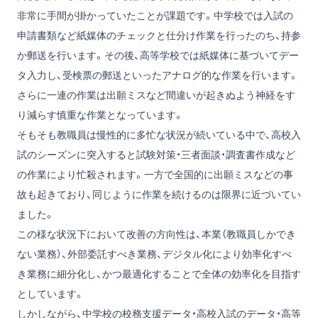
非常に手間が掛かっていたことが課題です。中学校では入試の
申請書類など紙媒体のチェックと仕分け作業を行ったのち、持参
か郵送を行います。その後、高等学校では紙媒体に基づいてデー
タ入力し、受検票の郵送といったアナログ的な作業を行います。
さらに一連の作業は出願ミスなど間違いが起きぬよう神経をす
り減らす慎重な作業となっています。
そもそも教職員は慢性的に多忙な状況が続いている中で、高校入
試のシーズンに突入すると試験対策・三者面談・調査書作成など
の作業により忙殺されます。一方で全国的に出願ミスなどの事
故も起きており、同じように作業を続けるのは限界に近づいてい
ました。
この様な状況下において改善の方向性は、本業（教職員しかでき
ない業務）、外部委託すべき業務、デジタル化により効率化すべ
き業務に細分化し、かつ最適化することで全体の効率化を目指す
としています。
しかしながら、中学校の校務支援データ・高校入試のデータ・高等