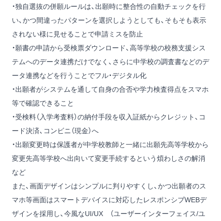
・独自選抜の併願ルールは、出願時に整合性の自動チェックを行
い、かつ間違ったパターンを選択しようとしても、そもそも表示
されない様に見せることで申請ミスを防止
・願書の申請から受検票ダウンロード、高等学校の校務支援シス
テムへのデータ連携だけでなく、さらに中学校の調査書などのデ
ータ連携などを行うことでフル・デジタル化
・出願者がシステムを通して自身の合否や学力検査得点をスマホ
等で確認できること
・受検料（入学考査料）の納付手段を収入証紙からクレジット、コ
ード決済、コンビニ（現金）へ
・出願変更時は保護者が中学校教師と一緒に出願先高等学校から
変更先高等学校へ出向いて変更手続するという煩わしさの解消
など
また、画面デザインはシンプルに判りやすくし、かつ出願者のス
マホ等画面はスマートデバイスに対応したレスポンシブWEBデ
ザインを採用し、今風なUI/UX （ユーザーインターフェイス/ユ