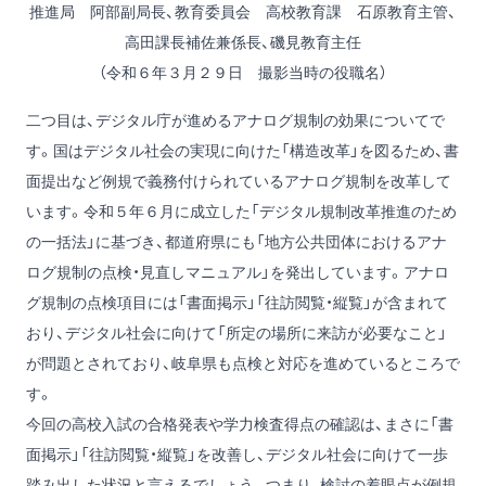
推進局 阿部副局長、教育委員会 高校教育課 石原教育主管、
高田課長補佐兼係長、磯見教育主任
（令和６年３月２９日 撮影当時の役職名）
二つ目は、デジタル庁が進めるアナログ規制の効果についてで
す。国はデジタル社会の実現に向けた「構造改革」を図るため、書
面提出など例規で義務付けられているアナログ規制を改革して
います。令和５年６月に成立した「デジタル規制改革推進のため
の一括法」に基づき、都道府県にも「地方公共団体におけるアナ
ログ規制の点検・見直しマニュアル」を発出しています。アナロ
グ規制の点検項目には「書面掲示」「往訪閲覧・縦覧」が含まれて
おり、デジタル社会に向けて「所定の場所に来訪が必要なこと」
が問題とされており、岐阜県も点検と対応を進めているところで
す。
今回の高校入試の合格発表や学力検査得点の確認は、まさに「書
面掲示」「往訪閲覧・縦覧」を改善し、デジタル社会に向けて一歩
踏み出した状況と言えるでしょう。つまり、検討の着眼点が例規