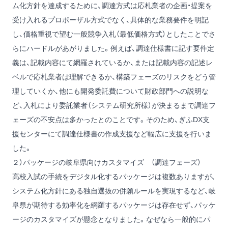
ム化方針を達成するために、調達方式は応札業者の企画・提案を
受け入れるプロポーザル方式でなく、具体的な業務要件を明記
し、価格重視で望む一般競争入札（最低価格方式）としたことでさ
らにハードルがあがりました。例えば、調達仕様書に記す要件定
義は、記載内容にて網羅されているか、または記載内容の記述レ
ベルで応札業者は理解できるか、構築フェーズのリスクをどう管
理していくか、他にも開発委託費について財政部門への説明な
ど、入札により委託業者（システム研究所様）が決まるまで調達フ
ェーズの不安点は多かったとのことです。そのため、ぎふDX支
援センターにて調達仕様書の作成支援など幅広に支援を行いま
した。
２）パッケージの岐阜県向けカスタマイズ （調達フェーズ）
高校入試の手続をデジタル化するパッケージは複数ありますが、
システム化方針にある独自選抜の併願ルールを実現するなど、岐
阜県が期待する効率化を網羅するパッケージは存在せず、パッケ
ージのカスタマイズが懸念となりました。なぜなら一般的にパ