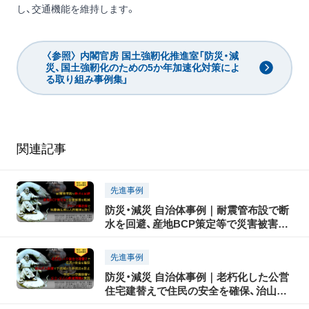
し、交通機能を維持します。
〈参照〉 内閣官房 国土強靭化推進室「防災・減
災、国土強靭化のための5か年加速化対策によ
る取り組み事例集」
関連記事
先進事例
防災・減災 自治体事例｜耐震管布設で断
水を回避、産地BCP策定等で災害被害を
軽減、ブロック塀改修で地震発生時の人
的被害を防ぐ
先進事例
防災・減災 自治体事例｜老朽化した公営
住宅建替えで住民の安全を確保、治山ダ
ム設置で下流域の土砂流出を防止、学校