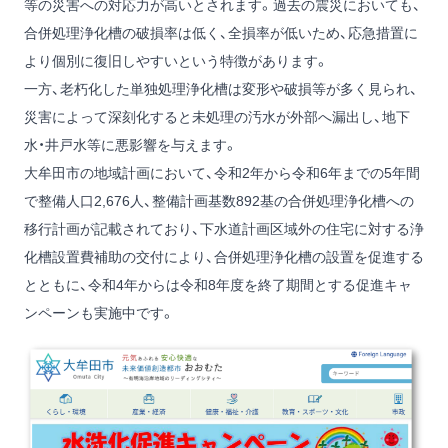
等の災害への対応力が高いとされます。過去の震災においても、
合併処理浄化槽の破損率は低く、全損率が低いため、応急措置に
より個別に復旧しやすいという特徴があります。
一方、老朽化した単独処理浄化槽は変形や破損等が多く見られ、
災害によって深刻化すると未処理の汚水が外部へ漏出し、地下
水・井戸水等に悪影響を与えます。
大牟田市の地域計画において、令和2年から令和6年までの5年間
で整備人口2,676人、整備計画基数892基の合併処理浄化槽への
移行計画が記載されており、下水道計画区域外の住宅に対する浄
化槽設置費補助の交付により、合併処理浄化槽の設置を促進する
とともに、令和4年からは令和8年度を終了期間とする促進キャ
ンペーンも実施中です。