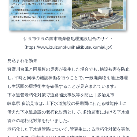
伊豆市伊豆の国市廃棄物処理施設組合のサイト
（
https://www.izuizunokunihaikibutsukumiai.jp/
）
見込まれる効果
狩野川台風と同規模の災害が発生した場合でも、施設被害を防止
し、平時と同様の施設稼働を行うことで、一般廃棄物を適正処理
し生活圏の環境衛生を確保することが見込まれています。
下水道管老朽化対策で道路陥没事故等を防止｜多治見市
岐阜県 多治見市は、上下水道施設の長期間にわたる機能停止に
備えた下水道施設の老朽化対策として、多治見市における下水道
管路の老朽化対策を行いました。
老朽化した下水道管路について、管更生による老朽化対策を実施