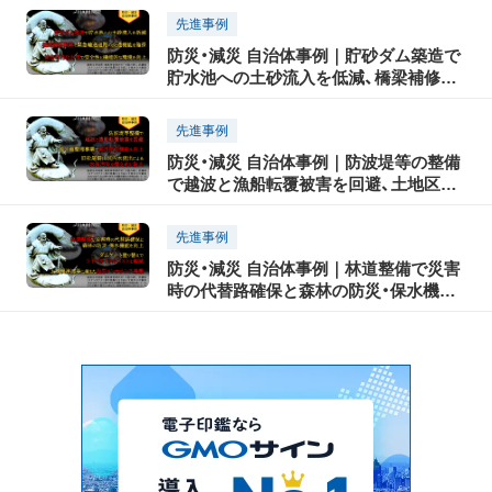
への空調設置で安全・安心な教育環境を
先進事例
実現
防災・減災 自治体事例｜貯砂ダム築造で
貯水池への土砂流入を低減、橋梁補修事
業で緊急輸送道路の交通機能を確保、校
舎老朽化対策で安全性と機能的な環境を
先進事例
向上
防災・減災 自治体事例｜防波堤等の整備
で越波と漁船転覆被害を回避、土地区画
整理事業で都市防災機能を向上、旧松尾
銅山坑内水流出による水質汚染を恒久的
先進事例
に防止
防災・減災 自治体事例｜林道整備で災害
時の代替路確保と森林の防災・保水機能
を向上、ダムゲート塗り替えでライフサ
イクルコストを縮減、大規模津波等に備
えた海岸メンテナンス事業