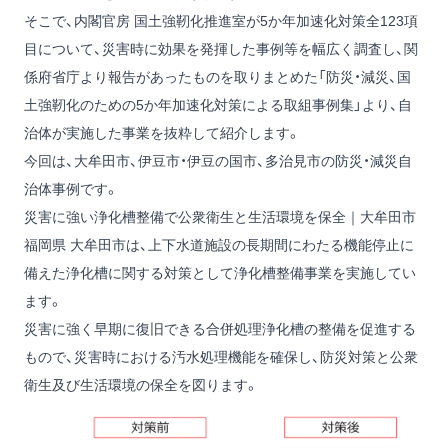
そこで、内閣官房 国土強靭化推進室が5か年加速化対策全123項
目について、災害時に効果を発揮した事例等を幅広く調査し、関
係府省庁より報告があったものを取りまとめた「防災・減災、国
土強靭化のための5か年加速化対策による取組事例集」より、自
治体が実施した事業を抜粋して紹介します。
今回は、大牟田市、伊豆市・伊豆の国市、多治見市の防災・減災自
治体事例です。
災害に強い浄化槽整備で公衆衛生と生活環境を保全｜大牟田市
福岡県 大牟田市は、上下水道施設の長期間にわたる機能停止に
備えた浄化槽に関する対策として浄化槽整備事業を実施してい
ます。
災害に強く早期に復旧できる合併処理浄化槽の整備を促進する
もので、災害時における汚水処理機能を確保し、防災対策と公衆
衛生及び生活環境の保全を図ります。