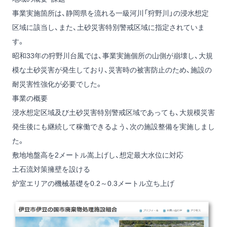
事業実施箇所は、静岡県を流れる一級河川「狩野川」の浸水想定
区域に該当し、また、土砂災害特別警戒区域に指定されていま
す。
昭和33年の狩野川台風では、事業実施個所の山側が崩壊し、大規
模な土砂災害が発生しており、災害時の被害防止のため、施設の
耐災害性強化が必要でした。
事業の概要
浸水想定区域及び土砂災害特別警戒区域であっても、大規模災害
発生後にも継続して稼働できるよう、次の施設整備を実施しまし
た。
敷地地盤高を2メートル嵩上げし、想定最大水位に対応
土石流対策擁壁を設ける
炉室エリアの機械基礎を0.2～0.3メートル立ち上げ