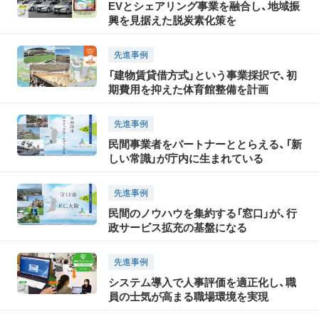
EVとシェアリング事業を融合し、地域振
興を見据えた脱炭素化策を
先進事例
「建物賃貸借方式」という事業採択で、初
期費用を抑えた体育館整備を計画
先進事例
民間事業者をパートナーととらえる、「新
しい常識」が庁内に生まれている
先進事例
民間のノウハウを集約する「窓口」が、行
政サービス拡充の基盤になる
先進事例
システム導入で人事評価を適正化し、職
員の士気が高まる職場環境を実現