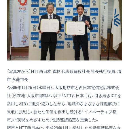
（写真左から）NTT西日本 森林 代表取締役社長 社長執行役員、堺
市 永藤市長
令和5年1月25日（水曜日）、大阪府堺市と西日本電信電話株式会
社（所在地：大阪市都島区、以下「NTT西日本」）は、引き続きICTを
活用し相互に連携・協力しながら、地域のさまざまな課題解決に
果敢に挑戦し、新たな価値を創出し続ける「イノベーティブ都
市」の実現をめざすため、包括連携協定を更新した。
堺市とNTT西日本は、平成29年1月に締結した包括連携協定を令