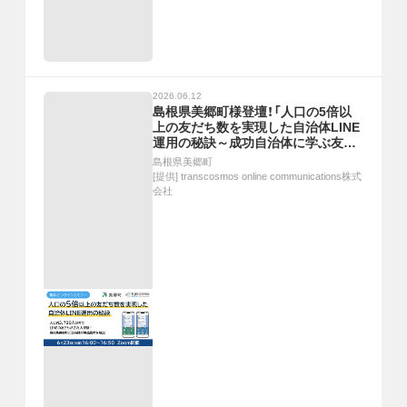
2026.06.12
島根県美郷町様登壇！「人口の5倍以
上の友だち数を実現した自治体LINE
運用の秘訣～成功自治体に学ぶ友だ
ち増加施策～」セミナー6/23開催（無
島根県美郷町
料）
[提供]
transcosmos online communications株式
会社