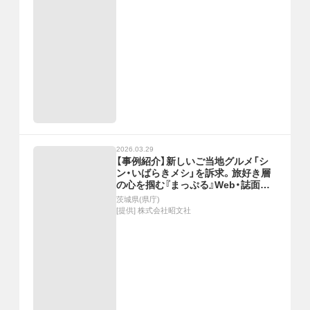
2026.03.29
【事例紹介】新しいご当地グルメ「シ
ン・いばらきメシ」を訴求。旅好き層
の心を掴む『まっぷる』Web・誌面タ
イアップ
茨城県(県庁)
[提供]
株式会社昭文社