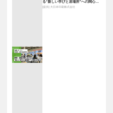
る“新しい学びと居場所”への関心が
拡大
[提供]
大日本印刷株式会社