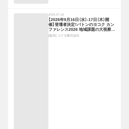
2026.07.16
【2026年9月16日（水）-17日（木）開
催】登壇者決定！バトンのヨコク カン
ファレンス2026 地域課題の大視察展
―ジモトの課題のピントとヒント
[提供]
コクヨ株式会社