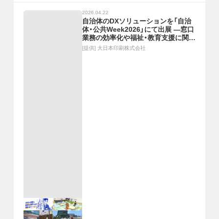
2026.04.22
自治体のDXソリューションを「自治
体・公共Week2026」にて出展 ―窓口
業務の効率化や福祉・教育支援に関す
るXR・AIサービスを紹介―
[提供]
大日本印刷株式会社