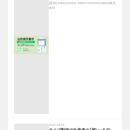
[提供]
transcosmos online communications株式
会社
2026.04.28