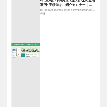
付、本当に使われる？導入団体の成功
事例・実績値をご紹介セミナー｜
8/5(水)15時開催(無料)
[提供]
transcosmos online communications株式
会社