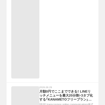
2026.06.29
月額0円でここまでできる！ LINEリ
ッチメニューを最大20分割・3タブ化
する「KANAMETOフリープラン」ご
紹介セミナー｜7/9(木)11時開催
[提供]
transcosmos online communications株式