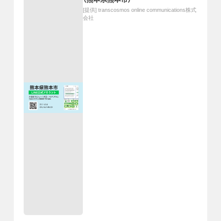
[提供]
transcosmos online communications株式
会社