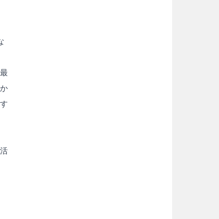
な
「最
るか
す
の活