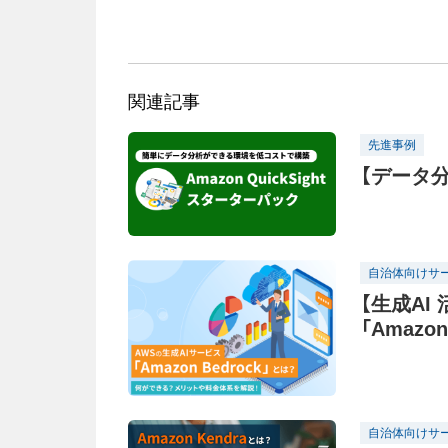
関連記事
先進事例
【データ分析
自治体向けサ
【生成AI
「Amaz
自治体向けサ