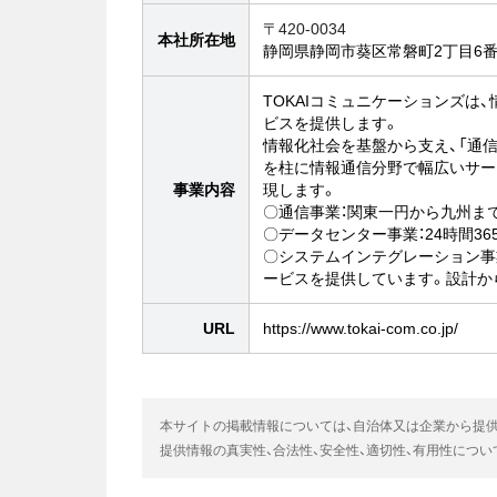
〒420-0034
本社所在地
静岡県静岡市葵区常磐町2丁目6番地
TOKAIコミュニケーションズ
ビスを提供します。
情報化社会を基盤から支え、「通信
を柱に情報通信分野で幅広いサー
事業内容
現します。
〇通信事業：関東一円から九州まで
〇データセンター事業：24時間3
〇システムインテグレーション事
ービスを提供しています。設計か
URL
https://www.tokai-com.co.jp/
本サイトの掲載情報については、自治体又は企業から提
提供情報の真実性、合法性、安全性、適切性、有用性につ