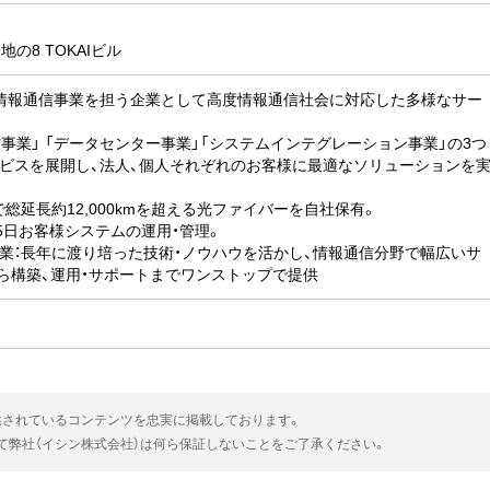
の8 TOKAIビル
は、情報通信事業を担う企業として高度情報通信社会に対応した多様なサー
事業」 「データセンター事業」「システムインテグレーション事業」の3つ
ビスを展開し、法人、個人それぞれのお客様に最適なソリューションを
総延長約12,000kmを超える光ファイバーを自社保有。
65日お客様システムの運用・管理。
業：長年に渡り培った技術・ノウハウを活かし、情報通信分野で幅広いサ
ら構築、運用・サポートまでワンストップで提供
供されているコンテンツを忠実に掲載しております。
いて弊社（イシン株式会社）は何ら保証しないことをご了承ください。