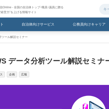
Online - 全国の自治体トップ・職員・議員に贈る
“経営力”を上げる情報サイト
ト
自治体向けサービス
公務員向けキャリア
分析ツール解説セミナー
WS データ分析ツール解説セミナ
ス
企画
広報