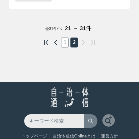
21 ～ 31
件
全
31
件中：
1
2
トップページ
自治体通信Onlineとは
運営方針