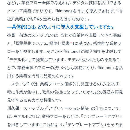
などは、業務フロー全体で考えれば、デジタル技術を活用できる
ノンコア業務ばかりです。『kintone』をうまく導入できれば、「福
祉系業務」でもDXを進められるはずなのです。
―具体的には、どのように導入を支援していますか。
小貫
前述のステップ1では、当社が自治体を支援してきた実績
と、「標準準拠システム 標準仕様書
*
」に基づき、標準的な業務フ
ローを可視化します。そこから『kintone』の導入前後を比較して
「モデル化」して提案しています。モデル化されたものを見るこ
とで、業務全体のフローの洗い出しも容易になり、『kintone』を活
用する業務を円滑に見定められます。
ステップ2では、業務フローを俯瞰的に見直せるので、どの工
程に作業が集中し、職員の負担になっていたかなどの課題を再発
見できる点も大きな特徴です。
川久保
ステップ3の「アプリケーション構築」の仕方について
は、モデル化された業務フローをもとに、「テンプレートアプリ」
を用意しています。これにより、「テンプレートアプリ」をそのま