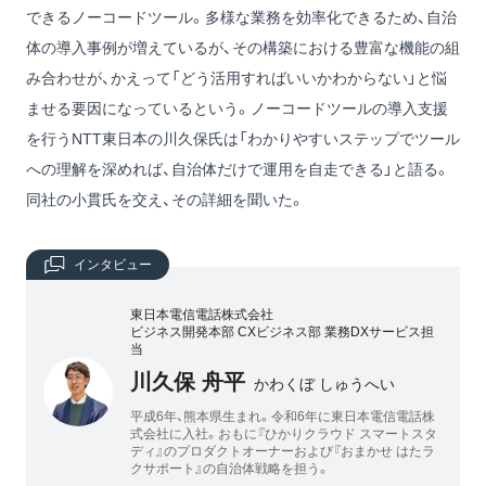
できるノーコードツール。多様な業務を効率化できるため、自治
体の導入事例が増えているが、その構築における豊富な機能の組
み合わせが、かえって「どう活用すればいいかわからない」と悩
ませる要因になっているという。ノーコードツールの導入支援
を行うNTT東日本の川久保氏は「わかりやすいステップでツール
への理解を深めれば、自治体だけで運用を自走できる」と語る。
同社の小貫氏を交え、その詳細を聞いた。
インタビュー
東日本電信電話株式会社
ビジネス開発本部 CXビジネス部 業務DXサービス担
当
川久保 舟平
かわくぼ しゅうへい
平成6年、熊本県生まれ。令和6年に東日本電信電話株
式会社に入社。おもに『ひかりクラウド スマートスタ
ディ』のプロダクトオーナーおよび『おまかせ はたラ
クサポート』の自治体戦略を担う。