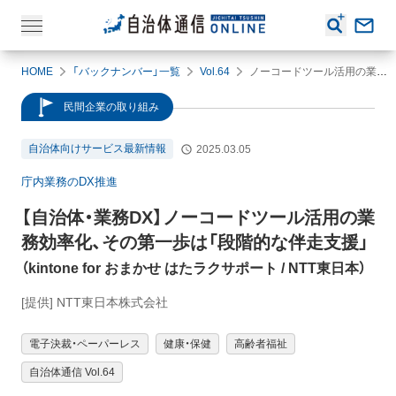
HOME
「バックナンバー」一覧
Vol.64
ノーコードツール活用の業務効率化、その第一歩は「段階的な伴走支援」
民間企業の取り組み
自治体向けサービス最新情報
2025.03.05
庁内業務のDX推進
【自治体・業務DX】
ノーコードツール活用の業
務効率化、その第一歩は「段階的な伴走支援」
（
kintone for おまかせ はたラクサポート
/ NTT東日本
）
[提供] NTT東日本株式会社
電子決裁・ペーパーレス
健康・保健
高齢者福祉
自治体通信 Vol.64