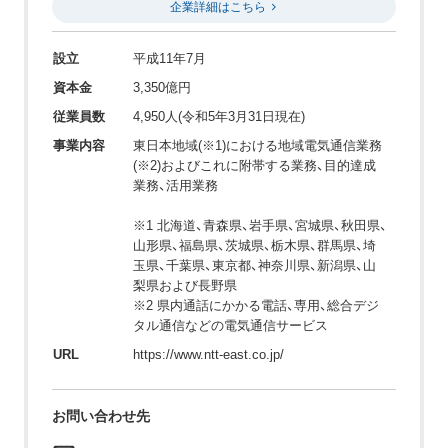
企業詳細はこちら
設立
平成11年7月
資本金
3,350億円
従業員数
4,950人(令和5年3月31日現在)
事業内容
東日本地域(※1)における地域電気通信業務
(※2)およびこれに附帯する業務、目的達成
業務、活用業務
※1 北海道、青森県、岩手県、宮城県、秋田県、
山形県、福島県、茨城県、栃木県、群馬県、埼
玉県、千葉県、東京都、神奈川県、新潟県、山
梨県および長野県
※2 県内通話にかかる電話、専用、総合デジ
タル通信などの電気通信サービス
URL
https://www.ntt-east.co.jp/
お問い合わせ先