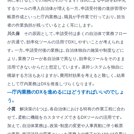
例に挙げると、その傾向がわかります。住民による申請を効率化
するツールの導入自治体が増える一方、申請受付後の進捗管理や
帳票作成といった庁内業務は、職員が手作業で行っており、担当
者の作業負担が残っているとよく耳にします。
川久保
その原因として、申請受付は多くの自治体で業務フロー
が共通で、効率化ツールの活用でDXしやすいことが考えられま
す。一方、申請受付後の業務は、自治体独自の施策や制度などに
より、業務フローが各自治体で異なり、効率化ツールをそのまま
活用できないからだと想定しています。基幹システムを独自に
構築する方法もありますが、費用対効果を考えると難しく、結果
として庁内業務はDXを推進しづらくなります。
―庁内業務のDXを進めるにはどうすればいいのでしょ
う。
小貫
解決策の1つは、各自治体における特有の作業工程に合わ
せて、柔軟に機能をカスタマイズできるDXツールの活用です。
加えて、自治体業務は、政策・制度の変更や人事異動に伴う帳票