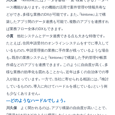
川久保
『kintone』にはデータを蓄積・一覧・検索できるデータベ
ース機能があります。その機能の活用で案件管理や情報共有な
どができ、多様な業務のDXが可能です。また、『kintone』上で構
築したアプリ間のデータ連携も可能で、複数のアプリを連携すれ
ば業務フロー全体のDXもできます。
小貫
他社システムとデータ連携できる点も大きな特徴です。
たとえば、住民申請受付のオンラインシステムをすでに導入して
いるものの、申請受理後の業務に手作業が残っているような場合
も、既存の業務システムと『kintone』で構築した予約管理や帳票
作成などのアプリを連携できます。このように自由度が高く、多
様な業務の効率化を図れることから、近年は多くの自治体での導
入が始まっています。一方で、当社に寄せられる相談には、「検討
しているものの、導入に向けてハードルを感じている」という例
も少なくありません。
―どのようなハードルでしょう。
川久保
よく聞かれるのは、アプリ構築の自由度が高いことで、