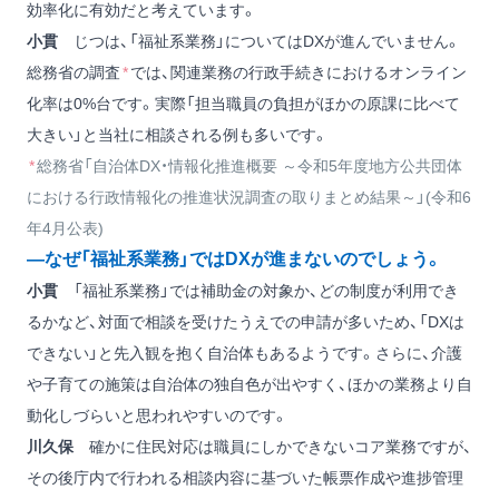
効率化に有効だと考えています。
小貫
じつは、「福祉系業務」についてはDXが進んでいません。
総務省の調査
*
では、関連業務の行政手続きにおけるオンライン
化率は0%台です。実際「担当職員の負担がほかの原課に比べて
大きい」と当社に相談される例も多いです。
*
総務省「⾃治体DX・情報化推進概要 ～令和5年度地方公共団体
における⾏政情報化の推進状況調査の取りまとめ結果～」(令和6
年4月公表)
―なぜ「福祉系業務」ではDXが進まないのでしょう。
小貫
「福祉系業務」では補助金の対象か、どの制度が利用でき
るかなど、対面で相談を受けたうえでの申請が多いため、「DXは
できない」と先入観を抱く自治体もあるようです。さらに、介護
や子育ての施策は自治体の独自色が出やすく、ほかの業務より自
動化しづらいと思われやすいのです。
川久保
確かに住民対応は職員にしかできないコア業務ですが、
その後庁内で行われる相談内容に基づいた帳票作成や進捗管理