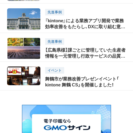
様な庁内業務を職員自ら効率化
先進事例
『kintone』による業務アプリ開発で業務
効率改善をもたらし、DXに取り組む意欲
も高まる
先進事例
【広島県様】課ごとに管理していた生産者
情報を一元管理し行政サービスの品質を
向上、ため池ポータルで情報共有を円滑
化
イベント
舞鶴市が業務改善プレゼンイベント「
kintone 舞鶴 CS」を開催しました！