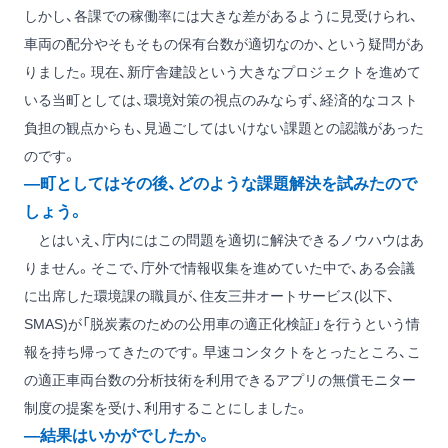
しかし、各課での稼働率には大きな差があるように見受けられ、
車両の配分やそもそもの保有台数が適切なのか、という疑問があ
りました。現在、新庁舎建設という大きなプロジェクトを進めて
いる当町としては、環境対策の視点のみならず、経済的なコスト
負担の観点からも、見過ごしてはいけない課題との認識があった
のです。
―町としてはその後、どのような課題解決を試みたので
しょう。
とはいえ、庁内にはこの問題を適切に解決できるノウハウはあ
りません。そこで、庁外で情報収集を進めていた中で、ある会議
に出席した環境課の職員が、住友三井オートサービス(以下、
SMAS)が「脱炭素のための公用車の適正化検証」を行うという情
報を持ち帰ってきたのです。早速コンタクトをとったところ、こ
の適正車両台数の分析技術を利用できるアプリの無償モニター
制度の提案を受け、利用することにしました。
―結果はいかがでしたか。