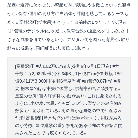
業務の遂行に欠かせない資産だが、環境面や財政面といった観点
から、保有・運用のあり方に自治体が課題を感じているケースも
ある。高根沢町(栃木県)もそうした自治体の1つだったが、現在
は「管理のデジタル化」を通じ、保有台数の適正化をはじめ、さま
ざまな成果を得ているという。デジタル化を図った背景や、取り
組みの成果を、同町町長の加藤氏に聞いた。
[高根沢町] ■人口:2万8,799人(令和6年6月1日現在) ■世
帯数:1万2,982世帯(令和6年6月1日現在) ■予算規模:180
億9,411万3,000円(令和6年度当初)■面積:70.87km² ■概
要:栃木県のほぼ中央に位置し、県都宇都宮に隣接する。
皇室の台所「宮内庁御料牧場」があり、これに象徴される
ように、米や麦、大豆、イチゴ、ぶどう、梨などの農産物が
数多く生産されている。町の豊かな自然の中で生産され
た米「高根沢町産とちぎの星」は粒が大きく、甘味がある
のが特徴。皇位継承の重要祭祀である令和の大嘗祭に供
納されたことでも広く知られている。