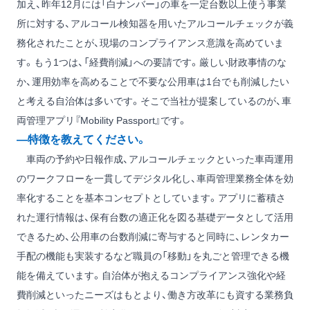
加え、昨年12月には「白ナンバー」の車を一定台数以上使う事業
所に対する、アルコール検知器を用いたアルコールチェックが義
務化されたことが、現場のコンプライアンス意識を高めていま
す。もう1つは、「経費削減」への要請です。厳しい財政事情のな
か、運用効率を高めることで不要な公用車は1台でも削減したい
と考える自治体は多いです。そこで当社が提案しているのが、車
両管理アプリ『Mobility Passport』です。
―特徴を教えてください。
車両の予約や日報作成、アルコールチェックといった車両運用
のワークフローを一貫してデジタル化し、車両管理業務全体を効
率化することを基本コンセプトとしています。アプリに蓄積さ
れた運行情報は、保有台数の適正化を図る基礎データとして活用
できるため、公用車の台数削減に寄与すると同時に、レンタカー
手配の機能も実装するなど職員の「移動」を丸ごと管理できる機
能を備えています。自治体が抱えるコンプライアンス強化や経
費削減といったニーズはもとより、働き方改革にも資する業務負