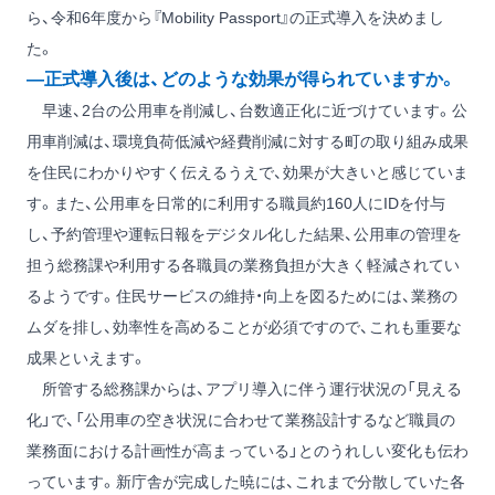
ら、令和6年度から『Mobility Passport』の正式導入を決めまし
た。
―正式導入後は、どのような効果が得られていますか。
早速、2台の公用車を削減し、台数適正化に近づけています。公
用車削減は、環境負荷低減や経費削減に対する町の取り組み成果
を住民にわかりやすく伝えるうえで、効果が大きいと感じていま
す。また、公用車を日常的に利用する職員約160人にIDを付与
し、予約管理や運転日報をデジタル化した結果、公用車の管理を
担う総務課や利用する各職員の業務負担が大きく軽減されてい
るようです。住民サービスの維持・向上を図るためには、業務の
ムダを排し、効率性を高めることが必須ですので、これも重要な
成果といえます。
所管する総務課からは、アプリ導入に伴う運行状況の「見える
化」で、「公用車の空き状況に合わせて業務設計するなど職員の
業務面における計画性が高まっている」とのうれしい変化も伝わ
っています。新庁舎が完成した暁には、これまで分散していた各