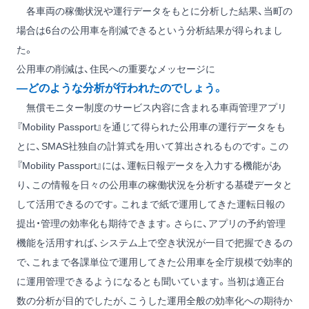
各車両の稼働状況や運行データをもとに分析した結果、当町の
場合は6台の公用車を削減できるという分析結果が得られまし
た。
公用車の削減は、住民への重要なメッセージに
―どのような分析が行われたのでしょう。
無償モニター制度のサービス内容に含まれる車両管理アプリ
『Mobility Passport』を通じて得られた公用車の運行データをも
とに、SMAS社独自の計算式を用いて算出されるものです。この
『Mobility Passport』には、運転日報データを入力する機能があ
り、この情報を日々の公用車の稼働状況を分析する基礎データと
して活用できるのです。これまで紙で運用してきた運転日報の
提出・管理の効率化も期待できます。さらに、アプリの予約管理
機能を活用すれば、システム上で空き状況が一目で把握できるの
で、これまで各課単位で運用してきた公用車を全庁規模で効率的
に運用管理できるようになるとも聞いています。当初は適正台
数の分析が目的でしたが、こうした運用全般の効率化への期待か