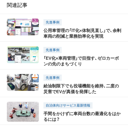
関連記事
先進事例
公用車管理の「IT化×体制見直し」で、余剰
車両の削減と業務効率化を実現
先進事例
「EV化×車両管理」で目指す、ゼロカーボ
ンの先のまちづくり
先進事例
給油制限下でも役場機能を維持、二度の
災害でEVが真価を発揮した
自治体向けサービス最新情報
手間をかけずに車両台数の最適化をはか
るには？