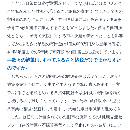
ただし、政策には必ず財源がセットでなければいけません。そ
こで私が示した財源が、「ふるさと納税の寄附金」でした。全国の
寄附者のみなさんにも、決して一般財源には組み込まず、使途を
子育て・教育施策に限定することを宣言しました。役所の体制強
化とともに、子育て支援に対する市の決意が伝わったことも影響
してか、ふるさと納税の寄附金は1億4,000万円から翌年は倍増、
令和4年度までの5年間で寄附額は4億円以上に拡大しています。
―数々の施策は、すべてふるさと納税だけでまかなえた
のですか。
もちろん、ふるさと納税以外の財源確保は必要でした。次々と
施策を充実させていく中で必要となる予算は膨らみます。一方
で、ふるさと納税をめぐる自治体間競争は激化し、寄附額を増や
し続けるのは難しくなっています。そのため、就任以降、大型公
共事業の整理・見直しにも着手し、大幅な歳出削減策も進めてき
ました。就任前に計画されていた旧市役所跡地での「健康交流セ
ンター」建設計画を不採算事業として廃止したのを皮切りに、ご