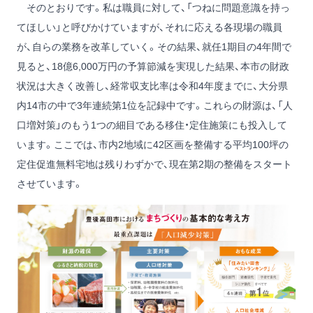
そのとおりです。私は職員に対して、「つねに問題意識を持っ
てほしい」と呼びかけていますが、それに応える各現場の職員
が、自らの業務を改革していく。その結果、就任1期目の4年間で
見ると、18億6,000万円の予算節減を実現した結果、本市の財政
状況は大きく改善し、経常収支比率は令和4年度までに、大分県
内14市の中で3年連続第1位を記録中です。これらの財源は、「人
口増対策」のもう1つの細目である移住・定住施策にも投入して
います。ここでは、市内2地域に42区画を整備する平均100坪の
定住促進無料宅地は残りわずかで、現在第2期の整備をスタート
させています。