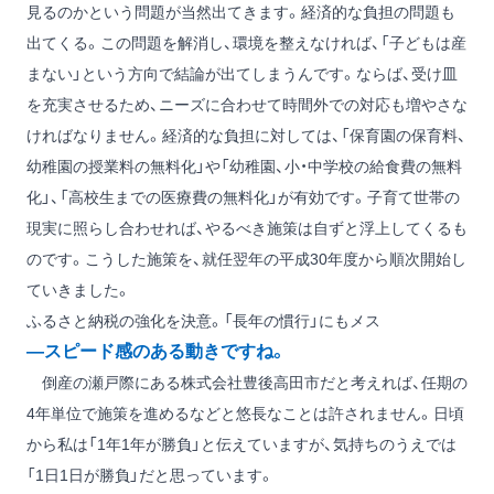
見るのかという問題が当然出てきます。経済的な負担の問題も
出てくる。この問題を解消し、環境を整えなければ、「子どもは産
まない」という方向で結論が出てしまうんです。ならば、受け皿
を充実させるため、ニーズに合わせて時間外での対応も増やさな
ければなりません。経済的な負担に対しては、「保育園の保育料、
幼稚園の授業料の無料化」や「幼稚園、小・中学校の給食費の無料
化」、「高校生までの医療費の無料化」が有効です。子育て世帯の
現実に照らし合わせれば、やるべき施策は自ずと浮上してくるも
のです。こうした施策を、就任翌年の平成30年度から順次開始し
ていきました。
ふるさと納税の強化を決意。「長年の慣行」にもメス
―スピード感のある動きですね。
倒産の瀬戸際にある株式会社豊後高田市だと考えれば、任期の
4年単位で施策を進めるなどと悠長なことは許されません。日頃
から私は「1年1年が勝負」と伝えていますが、気持ちのうえでは
「1日1日が勝負」だと思っています。