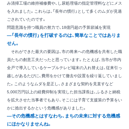
み清掃工場の維持補修費や、し尿処理場の指定管理料などにメス
を入れました。これらは、「長年の慣行」として多くのムダが見過
ごされていたのです。
問題意識を持つ職員の努力で、18億円超の予算節減を実現
―「長年の慣行」を打破するのは、簡単なことではありま
せん。
それができた最大の要因は、市の将来への危機感を共有した職
員たちの創意工夫だったと思っています。たとえば、当市が市内
全戸で導入しているケーブルテレビ端末の入れ替えは、従来引っ
越しがあるたびに、費用をかけて撤去や設置を繰り返していまし
た。このようなムダを是正し、さまざまな契約を見直すなど
5,000万円以上の経費抑制を実現した担当課長は、ふるさと納税
を拡大させた当事者でもあり、そこには子育て支援策の予算をい
かに捻出するかという危機感がありました。
―その危機感とはすなわち、まちの未来に対する危機感
にほかなりませんね。