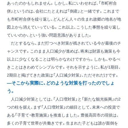
あったのかもしれません。しかし、私にいわせれば、「市町村合
併」というのは、会社にたとえれば「倒産」と一緒です。これまで
も市町村合併を繰り返し、どんどん人々の生まれ故郷の地名が地
図上から消えていっている。これ以上、こうした事態を繰り返し
ていいのか、という強い問題意識がありました。
だとするなら、まだ打つべき対策が残されている今が最後のチ
ャンスです。このまま人口減少が進めば、将来は財源も施策も今
以上に少なくなることは明らかなわけですから。しかも、やるべ
きことはきわめてシンプルです。それを示すように、私が1期目、
2期目と掲げてきた政策は「人口減少対策」、ただそれだけです。
―そこから実際に、どのような対策を打ったのでしょ
う。
人口減少対策としては、「人口増対策」と「新たな観光振興」の2
つの柱を据え、まず「人口増対策」の細目として、未来への投資で
ある「子育て・教育施策」を推進しました。豊後高田市の現状は、
多くの子育て世帯が共働きです。生まれた子どもは誰が面倒を