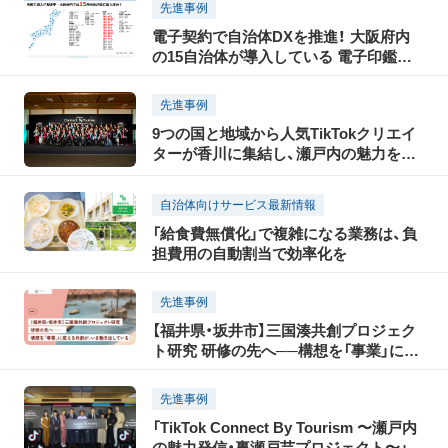
先進事例
電子契約で自治体DXを推進！ 大阪府内
の15自治体が導入している 電子印鑑
GMOサインとは？
先進事例
9つの国と地域から人気TikTokクリエイ
ターが香川に集結し、瀬戸内の魅力を
TikTokで世界に発信！「瀬戸内国際芸術祭
2025」に合わせて開催された「TikTok
自治体向けサービス最新情報
Connect By Tourism 〜瀬戸内の魅力発
「給食費無償化」で複雑になる業務は、負
信・裏瀬戸芸プロジェクト〜」開催レポー
担費用の自動割当で効率化を
ト（前編）
先進事例
【福井県・坂井市】三国湊共創プロジェク
ト研究 研修の先へ──構想を「事業」に変
える共創が、いま動き出している
先進事例
「TikTok Connect By Tourism 〜瀬戸内
の魅力発信・裏瀬戸芸プロジェクト〜」開