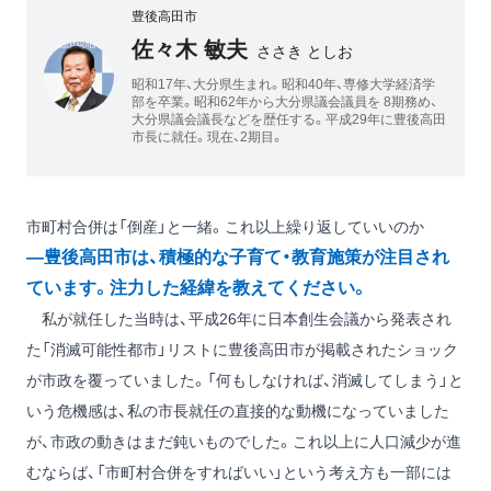
豊後高田市
佐々木 敏夫
ささき としお
昭和17年、大分県生まれ。昭和40年、専修大学経済学
部を卒業。昭和62年から大分県議会議員を 8期務め、
大分県議会議長などを歴任する。平成29年に豊後高田
市長に就任。現在、2期目。
市町村合併は「倒産」と一緒。これ以上繰り返していいのか
―豊後高田市は、積極的な子育て・教育施策が注目され
ています。注力した経緯を教えてください。
私が就任した当時は、平成26年に日本創生会議から発表され
た「消滅可能性都市」リストに豊後高田市が掲載されたショック
が市政を覆っていました。「何もしなければ、消滅してしまう」と
いう危機感は、私の市長就任の直接的な動機になっていました
が、市政の動きはまだ鈍いものでした。これ以上に人口減少が進
むならば、「市町村合併をすればいい」という考え方も一部には