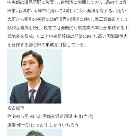
中央部の濃尾平野に位置し、伊勢湾に南面しており、県内では豊
田市、新城市、岡崎市に続いて4番目に広い面積を有する。明治・
大正から昭和の初頭には経済界の活況に伴い、商工業都市として
順調な発展を続け、現在では全国的な製造業の本社が集積する工
業地帯を形成。リニア中央新幹線の開業に向け、高い国際競争力
を発揮する都心部の形成を目指している。
名古屋市
住宅都市局 都市計画部交通企画課 主査(当時)
服部 修一朗
はっとり しゅういちろう