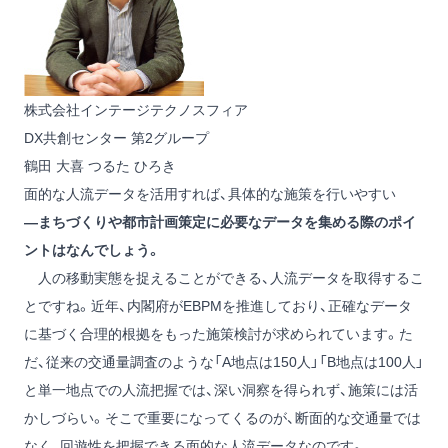
株式会社インテージテクノスフィア
DX共創センター 第2グループ
鶴田 大喜
つるた ひろき
面的な人流データを活用すれば、具体的な施策を行いやすい
―まちづくりや都市計画策定に必要なデータを集める際のポイ
ントはなんでしょう。
人の移動実態を捉えることができる、人流データを取得するこ
とですね。近年、内閣府がEBPMを推進しており、正確なデータ
に基づく合理的根拠をもった施策検討が求められています。た
だ、従来の交通量調査のような「A地点は150人」「B地点は100人」
と単一地点での人流把握では、深い洞察を得られず、施策には活
かしづらい。そこで重要になってくるのが、断面的な交通量では
なく、回遊性を把握できる面的な人流データなのです。