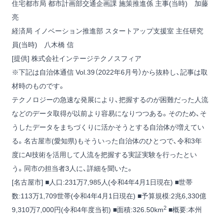
住宅都市局 都市計画部交通企画課 施策推進係 主事(当時) 加藤
亮
経済局 イノベーション推進部 スタートアップ支援室 主任研究
員(当時) 八木橋 信
[提供] 株式会社インテージテクノスフィア
※下記は自治体通信 Vol.39（2022年6月号）から抜粋し、記事は取
材時のものです。
テクノロジーの急速な発展により、把握するのが困難だった人流
などのデータ取得が以前より容易になりつつある。そのため、そ
うしたデータをまちづくりに活かそうとする自治体が増えてい
る。名古屋市(愛知県)もそういった自治体のひとつで、令和3年
度にAI技術を活用して人流を把握する実証実験を行ったとい
う。同市の担当者3人に、詳細を聞いた。
[名古屋市] ■人口:231万7,985人(令和4年4月1日現在) ■世帯
数:113万1,709世帯(令和4年4月1日現在) ■予算規模:2兆6,330億
2
9,310万7,000円(令和4年度当初) ■面積:326.50km
■概要:本州