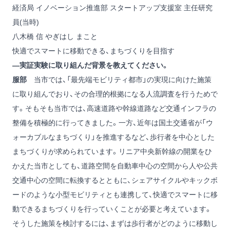
経済局 イノベーション推進部 スタートアップ支援室 主任研究
員(当時)
八木橋 信
やぎはし まこと
快適でスマートに移動できる、まちづくりを目指す
―実証実験に取り組んだ背景を教えてください。
服部
当市では、「最先端モビリティ都市」の実現に向けた施策
に取り組んでおり、その合理的根拠になる人流調査を行うためで
す。そもそも当市では、高速道路や幹線道路など交通インフラの
整備を積極的に行ってきました。一方、近年は国土交通省が「ウ
ォーカブルなまちづくり」を推進するなど、歩行者を中心とした
まちづくりが求められています。リニア中央新幹線の開業をひ
かえた当市としても、道路空間を自動車中心の空間から人や公共
交通中心の空間に転換するとともに、シェアサイクルやキックボ
ードのような小型モビリティとも連携して、快適でスマートに移
動できるまちづくりを行っていくことが必要と考えています。
そうした施策を検討するには、まずは歩行者がどのように移動し