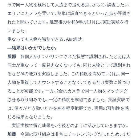
ラで同一人物を検出して人流まで追える点、さらに、調査したい
エリアにカメラを置いて、簡単に調査できるといった点が評価さ
れたと聞いています。選定後の令和3年の11月に、実証実験を行
いました。
重なっても人物を識別できる、AIの能力
―結果はいかがでしたか。
服部
各個人がナンバリングされた状態で識別され、たとえば人
同士が重なって一度見えなくなっても、同じ人物として識別され
るなどAIの能力を実感しました。この精度を高めていけば、同一
人物を重複してカウントすることなく、できるだけ実数に近づけ
ることが可能です。一方、2台のカメラで同一人物をマッチング
させる取り組みでも、一定の精度を確認できました。実証実験で
は、個々がどう動いたかをある程度把握でき、実用の可能性を感
じる結果となりました。
―実証実験で得た成果を、今後どのように活かしていきますか。
加藤
今回の取り組みは非常にチャレンジングだったため、まだ