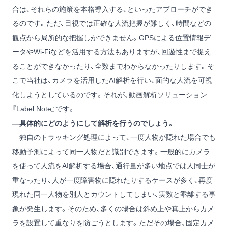
合は、それらの施策を本格導入する、といったアプローチができ
るのです。ただ、目視では正確な人流把握が難しく、時間などの
観点から局所的な把握しかできません。GPSによる位置情報デ
ータやWi-Fiなどを活用する方法もありますが、回遊性まで捉え
ることができなかったり、全数までわからなかったりします。そ
こで当社は、カメラを活用したAI解析を行い、面的な人流を可視
化しようとしているのです。それが、動画解析ソリューション
『Label Note』です。
―具体的にどのようにして解析を行うのでしょう。
独自のトラッキング処理によって、一度人物が隠れた場合でも
移動予測によって同一人物だと識別できます。一般的にカメラ
を使って人流をAI解析する場合、通行量が多い地点では人同士が
重なったり、人が一度障害物に隠れたりするケースが多く、再度
現れた同一人物を別人とカウントしてしまい、実数と乖離する事
象が発生します。そのため、多くの場合は斜め上や真上からカメ
ラを設置して重なりを防ごうとします。ただその場合、固定カメ