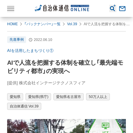
HOME
「バックナンバー」一覧
Vol.39
AIで人流を把握する体制を確立し「最先端モビリティ都市」の実現へ
先進事例
2022.06.10
AIを活用したまちづくり①
AIで人流を把握する体制を確立し「最先端モ
ビリティ都市」の実現へ
[提供] 株式会社インテージテクノスフィア
愛知県
愛知県(県庁)
愛知県名古屋市
50万人以上
自治体通信 Vol.39