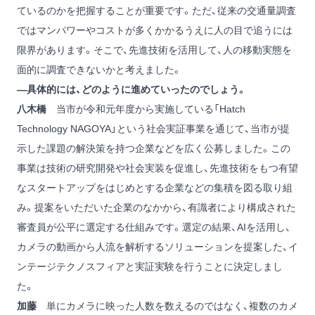
ているのかを把握することが重要です。ただ、従来の交通量調査
ではマンパワーやコストが多くかかるうえに人の目で追うには
限界があります。そこで、先進技術を活用して、人の移動実態を
面的に調査できないかと考えました。
―具体的には、どのように進めていったのでしょう。
八木橋
当市が令和元年度から実施している「Hatch
Technology NAGOYA」という社会実証事業を通じて、当市が提
示した課題の解決策を持つ企業などを広く公募しました。この
事業は技術の研究開発や社会実装を促進し、先進技術をもつ有望
なスタートアップをはじめとする企業などの集積を図る取り組
み。提案をいただいた企業のなかから、有識者により構成された
審査員が公平に選定する仕組みです。選定の結果、AIを活用し、
カメラの動画から人流を解析するソリューションを提案した、イ
ンテージテクノスフィアと実証実験を行うことに決定しまし
た。
加藤
単にカメラに映った人数を数えるのではなく、複数のカメ