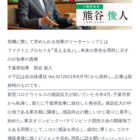
危機に際して求められる知事のリーダーシップとは
ファクトとプロセスを「見える化」し、将来の景色を県民に示す
のが知事の責務
千葉県知事 熊谷 俊人
※下記は自治体通信 Vol.32（2021年8月号）から抜粋し、記事は取
材時のものです。
新型コロナウイルスの感染拡大が続いていた今年4月、千葉市長
から転身し、新たに千葉県知事に就任した熊谷氏。感染拡大の中
心地である東京都に隣接し、感染抑止の難しいかじ取りに着手し
始めた。東京オリンピック・パラリンピック競技大会の開催地で
もある同県として、いかに感染を抑止し、成功に導くか。コロナ
禍収束後に描くビジョンを含め、同氏に話を聞いた。
(インタビュー