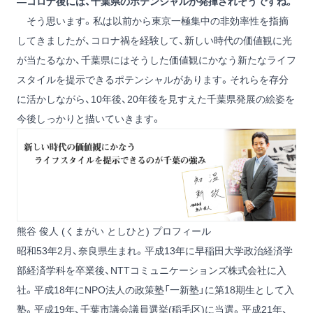
―コロナ後には、千葉県のポテンシャルが発揮されそうですね。
そう思います。私は以前から東京一極集中の非効率性を指摘
してきましたが、コロナ禍を経験して、新しい時代の価値観に光
が当たるなか、千葉県にはそうした価値観にかなう新たなライフ
スタイルを提示できるポテンシャルがあります。それらを存分
に活かしながら、10年後、20年後を見すえた千葉県発展の絵姿を
今後しっかりと描いていきます。
熊谷 俊人 (くまがい としひと) プロフィール
昭和53年2月、奈良県生まれ。平成13年に早稲田大学政治経済学
部経済学科を卒業後、NTTコミュニケーションズ株式会社に入
社。平成18年にNPO法人の政策塾「一新塾」に第18期生として入
塾。平成19年、千葉市議会議員選挙(稲毛区)に当選。平成21年、