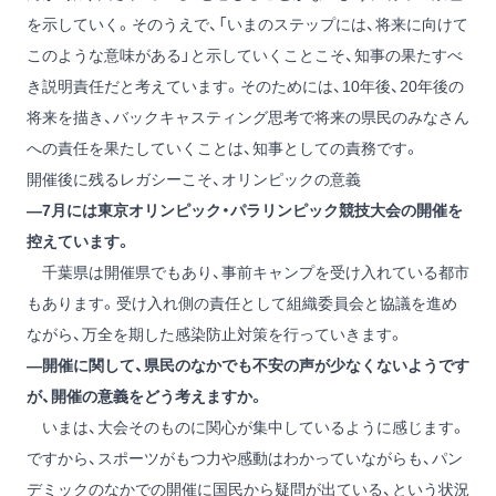
を示していく。そのうえで、「いまのステップには、将来に向けて
このような意味がある」と示していくことこそ、知事の果たすべ
き説明責任だと考えています。そのためには、10年後、20年後の
将来を描き、バックキャスティング思考で将来の県民のみなさん
への責任を果たしていくことは、知事としての責務です。
開催後に残るレガシーこそ、オリンピックの意義
―7月には東京オリンピック・パラリンピック競技大会の開催を
控えています。
千葉県は開催県でもあり、事前キャンプを受け入れている都市
もあります。受け入れ側の責任として組織委員会と協議を進め
ながら、万全を期した感染防止対策を行っていきます。
―開催に関して、県民のなかでも不安の声が少なくないようです
が、開催の意義をどう考えますか。
いまは、大会そのものに関心が集中しているように感じます。
ですから、スポーツがもつ力や感動はわかっていながらも、パン
デミックのなかでの開催に国民から疑問が出ている、という状況