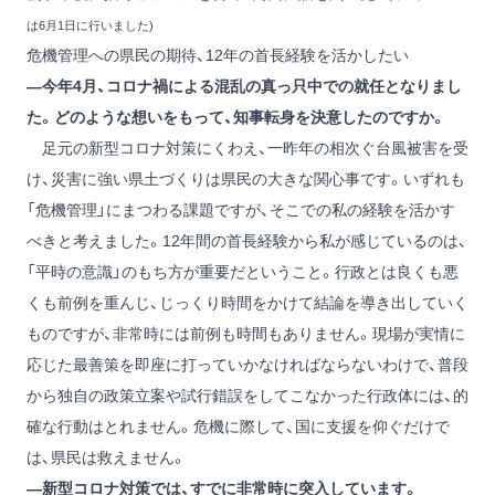
は6月1日に行いました)
危機管理への県民の期待、12年の首長経験を活かしたい
―今年4月、コロナ禍による混乱の真っ只中での就任となりまし
た。どのような想いをもって、知事転身を決意したのですか。
足元の新型コロナ対策にくわえ、一昨年の相次ぐ台風被害を受
け、災害に強い県土づくりは県民の大きな関心事です。いずれも
「危機管理」にまつわる課題ですが、そこでの私の経験を活かす
べきと考えました。12年間の首長経験から私が感じているのは、
「平時の意識」のもち方が重要だということ。行政とは良くも悪
くも前例を重んじ、じっくり時間をかけて結論を導き出していく
ものですが、非常時には前例も時間もありません。現場が実情に
応じた最善策を即座に打っていかなければならないわけで、普段
から独自の政策立案や試行錯誤をしてこなかった行政体には、的
確な行動はとれません。危機に際して、国に支援を仰ぐだけで
は、県民は救えません。
―新型コロナ対策では、すでに非常時に突入しています。