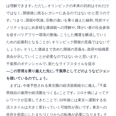
は理解できます。ただし、オリンピックの本来の目的はそれだけ
ではなく、開催後に残るレガシーにあるのではないかと思うので
す。つまり、国籍や民族、宗教の違いを乗り越えた融和、性的マイ
ノリティをはじめ多様な価値観への理解や、障がい者の社会参加
を促すバリアフリー環境の整備。こうした機運を醸成していく
ための起爆剤となることが、オリンピック開催の意義ではないで
しょうか。そうした価値まで含めた開催の意義を、政府や組織委
員会が示していくことが必要なのではないかと思います。
千葉県のポテンシャルで、新たなライフスタイルを提示
―この苦境を乗り越えた先に、千葉県としてどのようなビジョン
を描いているのでしょう。
まずは、今後予想される東京圏の経済規模縮小に備え、「千葉
県独自の雇用や経済圏をつくる」ことです。コロナ禍によってテ
レワークが定着してきたことで、10年後には東京へ通勤する生
活スタイルは大きく変わっていく可能性が高いです。東京への
依存を前提にしたまちづくりからの転換が必要になります。そ