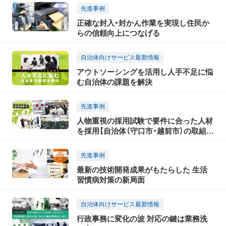
先進事例
正確な封入・封かん作業を実現し住民か
らの信頼向上につなげる
自治体向けサービス最新情報
アウトソーシングを活用し人手不足に悩
む自治体の課題を解決
先進事例
人物重視の採用試験で要件に合った人材
を採用【自治体（守口市・越前市）の取組事
例】
先進事例
最新の技術開発成果がもたらした 生活
習慣病対策の新局面
自治体向けサービス最新情報
行政事務に変化の波 対応の鍵は業務洗