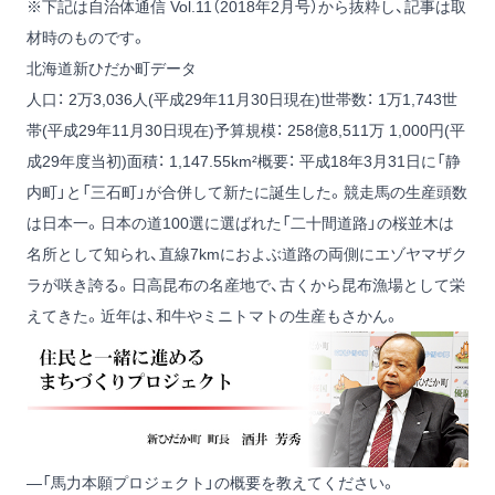
※下記は自治体通信 Vol.11（2018年2月号）から抜粋し、記事は取
材時のものです。
北海道新ひだか町データ
人口： 2万3,036人(平成29年11月30日現在)世帯数： 1万1,743世
帯(平成29年11月30日現在)予算規模： 258億8,511万 1,000円(平
成29年度当初)面積： 1,147.55km²概要： 平成18年3月31日に「静
内町」と「三石町」が合併して新たに誕生した。競走馬の生産頭数
は日本一。日本の道100選に選ばれた「二十間道路」の桜並木は
名所として知られ、直線7kmにおよぶ道路の両側にエゾヤマザク
ラが咲き誇る。日高昆布の名産地で、古くから昆布漁場として栄
えてきた。近年は、和牛やミニトマトの生産もさかん。
―「馬力本願プロジェクト」の概要を教えてください。