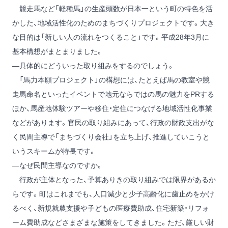
競走馬など「軽種馬」の生産頭数が日本一という町の特色を活
かした、地域活性化のためのまちづくりプロジェクトです。大き
な目的は「新しい人の流れをつくること」です。平成28年3月に
基本構想がまとまりました。
―具体的にどういった取り組みをするのでしょう。
「馬力本願プロジェクト」の構想には、たとえば馬の教室や競
走馬命名といったイベントで地元ならではの馬の魅力をPRする
ほか、馬産地体験ツアーや移住・定住につなげる地域活性化事業
などがあります。官民の取り組みにあって、行政の財政支出がな
く民間主導で「まちづくり会社」を立ち上げ、推進していこうと
いうスキームが特長です。
―なぜ民間主導なのですか。
行政が主体となった、予算ありきの取り組みでは限界があるか
らです。町はこれまでも、人口減少と少子高齢化に歯止めをかけ
るべく、新規就農支援や子どもの医療費助成、住宅新築・リフォ
ーム費助成などさまざまな施策をしてきました。ただ、厳しい財