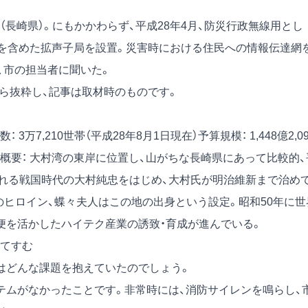
長崎県）。にもかかわらず、平成28年4月、防災行政無線用とし
ーを含めた拡声子局を設置。災害時における住民への情報伝達網
、市の担当者に聞いた。
号）から抜粋し、記事は取材時のものです。
： 3万7,210世帯（平成28年8月1日現在）予算規模： 1,448億2,09
.62km²概要： 大村湾の東岸に位置し、山がちな長崎県にあって比較的
れる戦国時代の大村純忠をはじめ、大村氏が明治維新まで治め
のヒロイン、蝶々夫人はこの地の出身という設定。昭和50年に世
便を活かしたハイテク産業の誘致・育成が進んでいる。
てすむ
はどんな課題を抱えていたのでしょう。
ムがなかったことです。非常時には、消防サイレンを鳴らし、