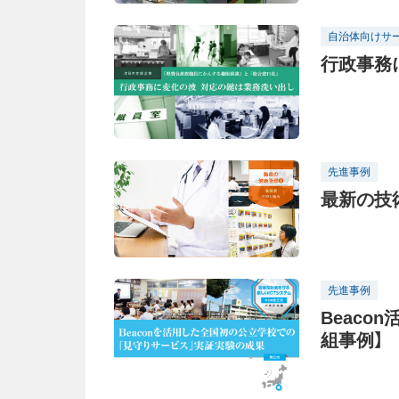
自治体向けサ
行政事務
先進事例
最新の技
先進事例
Beaco
組事例】