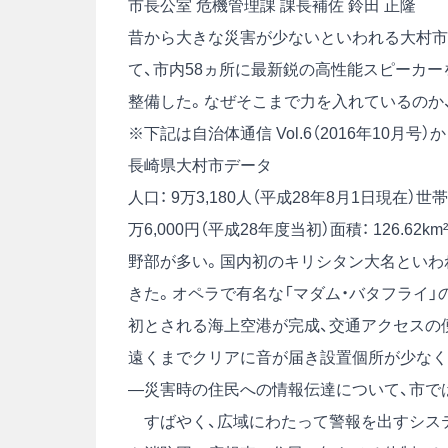
市長公室 危機管理課 課長補佐 鈴田 正隆
昔から大きな災害が少ないといわれる大村市（
て、市内58ヵ所に最新鋭の高性能スピーカ
整備した。なぜそこまで力を入れているのか
※下記は自治体通信 Vol.6（2016年10月
長崎県大村市データ
人口： 9万3,180人（平成28年8月1日現在）世帯数
万6,000円（平成28年度当初）面積： 126
野部が多い。国内初のキリシタン大名といわ
きた。オペラで有名な「マダム・バタフライ」
初とされる海上空港が完成、交通アクセスの
遠くまでクリアに音が届き設置個所が少なく
―災害時の住民への情報伝達について、市で
すばやく、広域にわたって警報を出すシステ