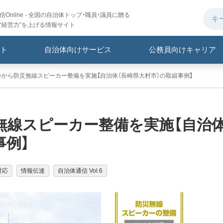
Online - 全国の自治体トップ・職員・議員に贈る
“経営力”を上げる情報サイト
ト
自治体向けサービス
公務員向けキャリア
から防災無線スピーカー整備を実施【自治体（長崎県大村市）の取組事例】
無線スピーカー整備を実施【自治
事例】
対応
情報伝達
自治体通信 Vol.6