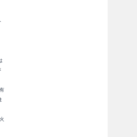
ト
に
は
が
有
ま
火