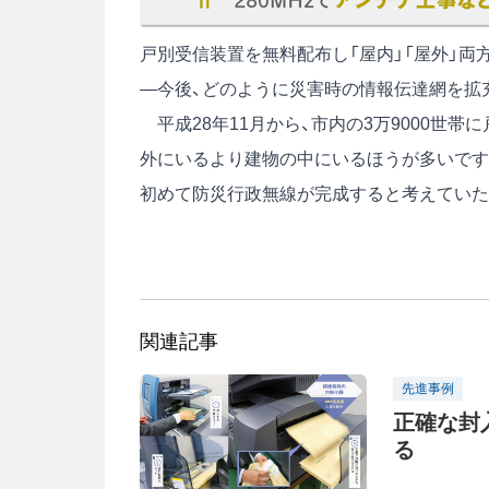
戸別受信装置を無料配布し「屋内」「屋外」両
―今後、どのように災害時の情報伝達網を拡
平成28年11月から、市内の3万9000世
外にいるより建物の中にいるほうが多いです
初めて防災行政無線が完成すると考えていた
関連記事
先進事例
正確な封
る