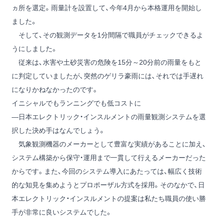
ヵ所を選定。雨量計を設置して、今年4月から本格運用を開始し
ました。
そして、その観測データを1分間隔で職員がチェックできるよ
うにしました。
従来は、水害や土砂災害の危険を15分～20分前の雨量をもと
に判定していましたが、突然のゲリラ豪雨には、それでは手遅れ
になりかねなかったのです。
イニシャルでもランニングでも低コストに
―日本エレクトリック・インスルメントの雨量観測システムを選
択した決め手はなんでしょう。
気象観測機器のメーカーとして豊富な実績があることに加え、
システム構築から保守・運用まで一貫して行えるメーカーだった
からです。また、今回のシステム導入にあたっては、幅広く技術
的な知見を集めようとプロポーザル方式を採用。そのなかで、日
本エレクトリック・インスルメントの提案は私たち職員の使い勝
手が非常に良いシステムでした。