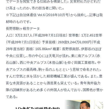
でデータを閲覧できる仕組みを構築した。災害対応力がどれだ
け高まったのか、市の担当者に聞いた。
※下記は自治体通信 Vol.6（2016年10月号）から抜粋し、記事は取
材時のものです。
長野県駒ヶ根市データ
人口： 3万2,317人（平成28年7月1日現在）
世帯数： 1万2,451世帯
（平成28年7月1日現在）
予算規模： 269億9,244万6,000円（平成
28年度当初）
面積： 165.86km²
概要： 長野県南部、伊那谷のほぼ
中央に位置し、市の中心には天竜川が流れ、東に南アルプス（赤
石山脈）、西に中央アルプス（木曾山脈）を仰ぐ田園工業都市。中
央アルプスの最高峰、駒ヶ岳のふもとという意味で命名された。
すんだ空気と水を活かした精密機械工業が盛んである。また、豊
富な水資源があることから酒造業も栄えている。青年海外協力
隊の訓練所があるため多くの外国人が住んでおり、国際色が豊か
である。