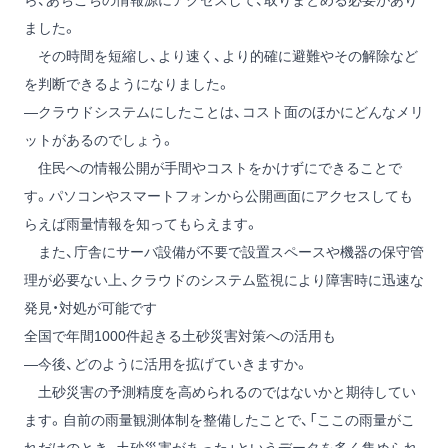
ら、あちこちの情報源にアクセスして、取りまとめる必要があり
ました。
その時間を短縮し、より速く、より的確に避難やその解除など
を判断できるようになりました。
―クラウドシステムにしたことは、コスト面のほかにどんなメリ
ットがあるのでしょう。
住民への情報公開が手間やコストをかけずにできることで
す。パソコンやスマートフォンから公開画面にアクセスしても
らえば雨量情報を知ってもらえます。
また、庁舎にサーバ設備が不要で設置スペースや機器の保守管
理が必要ない上、クラウドのシステム監視により障害時に迅速な
発見・対処が可能です
全国で年間1000件起きる土砂災害対策への活用も
―今後、どのように活用を拡げていきますか。
土砂災害の予測精度を高められるのではないかと期待してい
ます。自前の雨量観測体制を整備したことで、「ここの雨量がこ