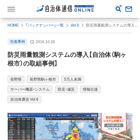
HOME
「バックナンバー」一覧
Vol.6
防災雨量観測システムの導入【自治体（駒ヶ根市）の取組事例】
先進事例
2016.10.26
防災雨量観測システムの導入【自治体（駒ヶ
根市）の取組事例】
長野県
長野県駒ヶ根市
5万人未満
サーバー機器・システム
防災・減災
情報伝達
自治体通信 Vol.6