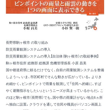
長野県駒ヶ根市 の取り組み
防災雨量観測システムの導入
防災雨量観測システムの導入【自治体（駒ヶ根市）の取組事例】
駒ヶ根市役所 総務部 総務課 危機管理係長 小原 昌美
国や都道府県に頼るだけでなく、自前の雨量観測システムを整備
しよう─。いま、市区町村でそんな動きが広がっている。よりき
め細かく、ピンポイントで雨量を観測して「住民へ的確に、すば
やく避難指示をしたい」というニーズが高まっているからだ。こ
のほど駒ヶ根市（長野県）でも、国や県の雨量計がない地点6ヵ所
へ独自に設置。クラウドを通して住民や職員がパソコン画面上