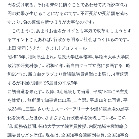
円を受け取る。それを未然に防ぐことであわせて約2億8000万
円の効果が生じることになるのです。不正受給や受給額を減ら
すより、負の連鎖を断つほうが大事なのです。
このように、あまりお金をかけずとも本気で改革をしようとす
るマインドさえあれば、行政から明るい社会はつくれるのです。
上田 清司（うえだ きよし）プロフィール
昭和23年、福岡県生まれ。法政大学法学部卒、早稲田大学大学院
政治学研究科修了。昭和51年、新自由クラブ立党に参画する。昭
和55年に、新自由クラブより衆議院議員選挙に出馬し、4度落選
するが不屈の闘志で5度目の平成5年
に初当選を果たす。以降、3期連続して当選。平成15年に民主党
を離党し、無所属で知事選に出馬し、当選。平成19年に再選、平
成23年に三選。さいたまスーパーアリーナや浦和競馬場の黒字
化を実現したほか、さまざまな行政改革を実現している。この
間、総務省顧問、拓殖大学大学院客員教授、内閣地域主権戦略会
議委員などを歴任。現在は、全国知事会筆頭副会長、全国知事会