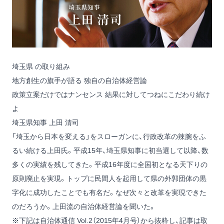
埼玉県 の取り組み
地方創生の旗手が語る 独自の自治体経営論
政策立案だけではナンセンス 結果に対してつねにこだわり続け
よ
埼玉県知事 上田 清司
「埼玉から日本を変える」をスローガンに、行政改革の辣腕をふ
るい続ける上田氏。平成15年、埼玉県知事に初当選して以降、数
多くの実績を残してきた。平成16年度に全国初となる天下りの
原則廃止を実現。トップに民間人を起用して県の外郭団体の黒
字化に成功したことでも有名だ。なぜ次々と改革を実現できた
のだろうか。上田流の自治体経営論を聞いた。
※下記は自治体通信 Vol.2（2015年4月号）から抜粋し、記事は取