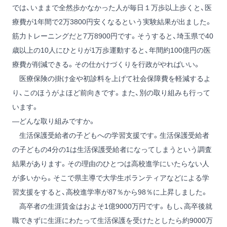
では、いままで全然歩かなかった人が毎日１万歩以上歩くと、医
療費が1年間で2万3800円安くなるという実験結果が出ました。
筋力トレーニングだと7万8900円です。そうすると、埼玉県で40
歳以上の10人にひとりが1万歩運動すると、年間約100億円の医
療費が削減できる。その仕かけづくりを行政がやればいい。
医療保険の掛け金や初診料を上げて社会保障費を軽減するよ
り、このほうがよほど前向きです。また、別の取り組みも行って
います。
―どんな取り組みですか。
生活保護受給者の子どもへの学習支援です。生活保護受給者
の子どもの4分の1は生活保護受給者になってしまうという調査
結果があります。その理由のひとつは高校進学にいたらない人
が多いから。そこで県主導で大学生ボランティアなどによる学
習支援をすると、高校進学率が87％から98％に上昇しました。
高卒者の生涯賃金はおよそ1億9000万円です。もし、高卒後就
職できずに生涯にわたって生活保護を受けたとしたら約9000万