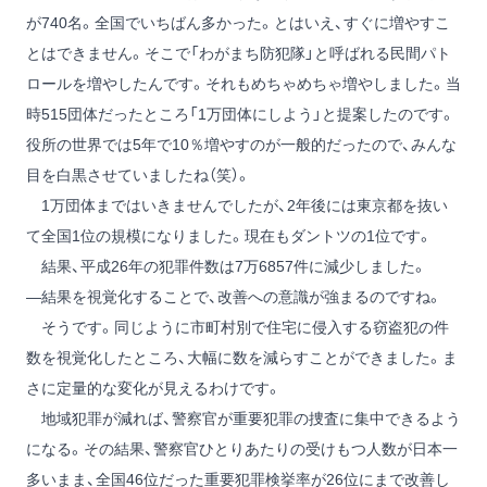
が740名。全国でいちばん多かった。とはいえ、すぐに増やすこ
とはできません。そこで「わがまち防犯隊」と呼ばれる民間パト
ロールを増やしたんです。それもめちゃめちゃ増やしました。当
時515団体だったところ「1万団体にしよう」と提案したのです。
役所の世界では5年で10％増やすのが一般的だったので、みんな
目を白黒させていましたね（笑）。
1万団体まではいきませんでしたが、2年後には東京都を抜い
て全国1位の規模になりました。現在もダントツの1位です。
結果、平成26年の犯罪件数は7万6857件に減少しました。
―結果を視覚化することで、改善への意識が強まるのですね。
そうです。同じように市町村別で住宅に侵入する窃盗犯の件
数を視覚化したところ、大幅に数を減らすことができました。ま
さに定量的な変化が見えるわけです。
地域犯罪が減れば、警察官が重要犯罪の捜査に集中できるよう
になる。その結果、警察官ひとりあたりの受けもつ人数が日本一
多いまま、全国46位だった重要犯罪検挙率が26位にまで改善し