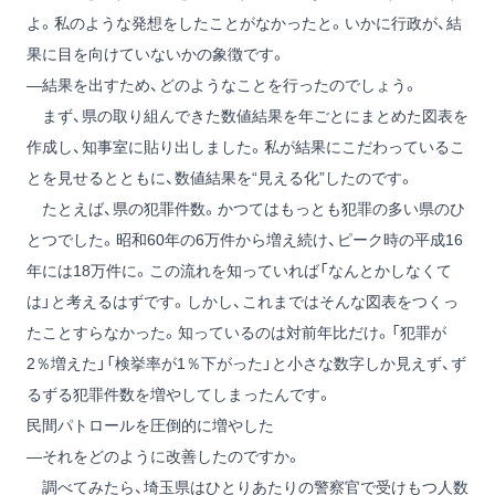
よ。私のような発想をしたことがなかったと。いかに行政が、結
果に目を向けていないかの象徴です。
―結果を出すため、どのようなことを行ったのでしょう。
まず、県の取り組んできた数値結果を年ごとにまとめた図表を
作成し、知事室に貼り出しました。私が結果にこだわっているこ
とを見せるとともに、数値結果を“見える化”したのです。
たとえば、県の犯罪件数。かつてはもっとも犯罪の多い県のひ
とつでした。昭和60年の6万件から増え続け、ピーク時の平成16
年には18万件に。この流れを知っていれば「なんとかしなくて
は」と考えるはずです。しかし、これまではそんな図表をつくっ
たことすらなかった。知っているのは対前年比だけ。「犯罪が
2％増えた」「検挙率が1％下がった」と小さな数字しか見えず、ず
るずる犯罪件数を増やしてしまったんです。
民間パトロールを圧倒的に増やした
―それをどのように改善したのですか。
調べてみたら、埼玉県はひとりあたりの警察官で受けもつ人数