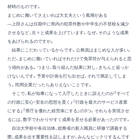
材時のものです。
まじめに働いてさえいれば大丈夫という風潮がある
―上田さんは任期中に県内の犯罪件数や中学生の不登校を減少
させるなど、次々と成果を上げています。なぜ、そのような成果
をあげられるのですか。
結果にこだわっているからです。公務員はまじめな人が多い。
ただ、まじめに働いていればそれだけで免罪符が与えられると思
う傾向がある。つまり、取り組んだ結果に対し、きちんと追っか
けないんです。予算や計画を打ち出せば、それで満足してしま
う。民間企業だったらありえないことです。
そこで、私が知事になって入庁したときに訴えたのが「すべて
の行政に安心・安全の思想を貫く」「行政を最大のサービス産業
にする」「県庁を優れた経営体にする」の3つ。それらを実現させ
るには、数字でわかりやすく成果を見せる必要があったのです。
自治大学校や各自治体、総務省の新入職員に研修で講義する
際、成果を出す重要性を話しますが、みんなビックリするんです