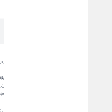
ース
く狭
ル1
見や
、