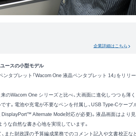
企業詳細はこちら
チユースの小型モデル
タブレット「Wacom One 液晶ペンタブレット 14」をリリ
は、従来のWacom One シリーズと比べ、大画面に進化しつつも薄
。電池や充電が不要なペンを付属し、USB Type-Cケーブ
DisplayPort™ Alternate Mode対応が必要)。液晶画面はより
ような自然な書き心地を実現しています。
、また財政課の予算編成業務でのコメント記入や文書校正など