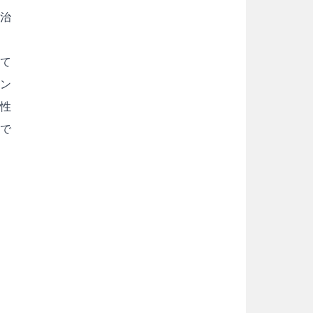
治
て
ン
性
で