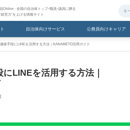
Online - 全国の自治体トップ・職員・議員に贈る
“経営力”を上げる情報サイト
ト
自治体向けサービス
公務員向けキャリア
連絡手段にLINEを活用する方法｜KANAMETO活用ガイド
にLINEを活用する方法｜
ド
社