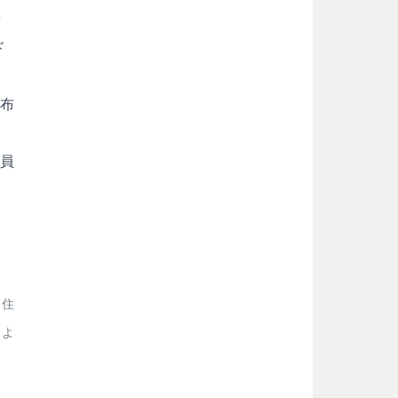
セ
ド
配布
査員
。住
るよ