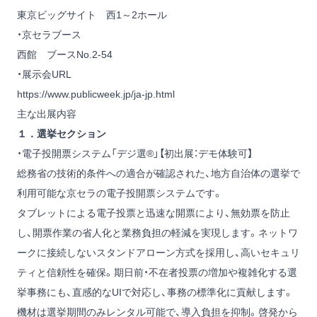
東京ビッグサイト 西1～2ホール
・京セラブース
西館 ブースNo.2-54
・展示会URL
https://www.publicweek.jp/ja-jp.html
主な出展内容
１．選挙セクション
・電子投開票システム「デジ選®」【初出展：デモ体験可】
総務省の技術的条件への適合が確認された、地方自治体の選挙で
利用可能な京セラの電子投開票システムです。
タブレットによる電子投票と迅速な開票により、無効票を防止
し、開票作業の省人化と業務負担の軽減を実現します。ネットワ
ークに接続しないスタンドアローン方式を採用し、高いセキュリ
ティと信頼性を確保。期日前・不在者投票の増加や複雑化する選
挙事務にも、直感的なUIで対応し、事務の標準化に貢献します。
機材は選挙期間のみレンタル可能で、導入負担を抑制。啓発から