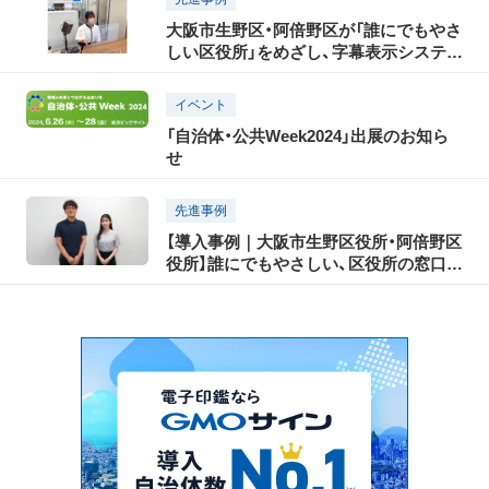
大阪市生野区・阿倍野区が「誰にでもやさ
しい区役所」をめざし、字幕表示システム
「Cotopat®」を導入
イベント
「自治体・公共Week2024」出展のお知ら
せ
先進事例
【導入事例｜大阪市生野区役所・阿倍野区
役所】誰にでもやさしい、区役所の窓口
へ。高齢者、聴覚障がい者、外国人の住民
とのコミュニケーションを円滑化