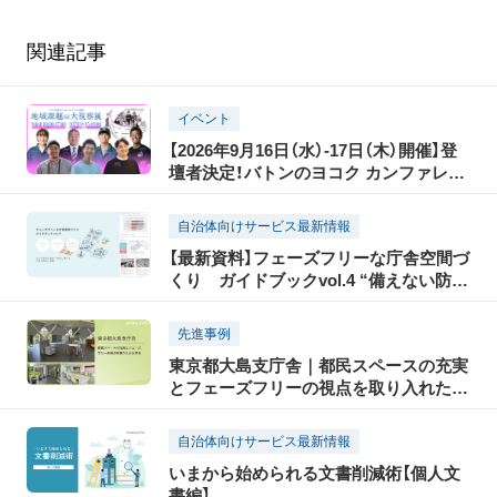
関連記事
イベント
【2026年9月16日（水）-17日（木）開催】登
壇者決定！バトンのヨコク カンファレン
ス2026 地域課題の大視察展―ジモトの
課題のピントとヒント
自治体向けサービス最新情報
【最新資料】フェーズフリーな庁舎空間づ
くり ガイドブックvol.4 “備えない防
災”でDX時代の庁舎空間を実現する
先進事例
東京都大島支庁舎｜都民スペースの充実
とフェーズフリーの視点を取り入れた庁
舎
自治体向けサービス最新情報
いまから始められる文書削減術【個人文
書編】