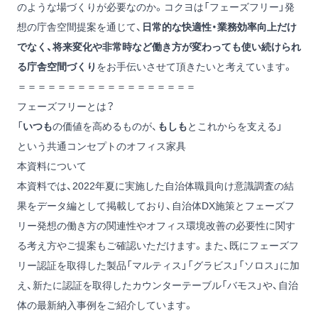
のような場づくりが必要なのか。コクヨは「フェーズフリー」発
想の庁舎空間提案を通じて、
日常的な快適性・業務効率向上だけ
でなく、将来変化や非常時など働き方が変わっても使い続けられ
る庁舎空間づくり
をお手伝いさせて頂きたいと考えています。
＝＝＝＝＝＝＝＝＝＝＝＝＝＝＝＝＝＝
フェーズフリーとは？
「
いつも
の価値を高めるものが、
もしも
とこれからを支える」
という共通コンセプトのオフィス家具
本資料について
本資料では、2022年夏に実施した自治体職員向け意識調査の結
果をデータ編として掲載しており、自治体DX施策とフェーズフ
リー発想の働き方の関連性やオフィス環境改善の必要性に関す
る考え方やご提案もご確認いただけます。また、既にフェーズフ
リー認証を取得した製品「マルティス」「グラビス」「ソロス」に加
え、新たに認証を取得したカウンターテーブル「バモス」や、自治
体の最新納入事例をご紹介しています。