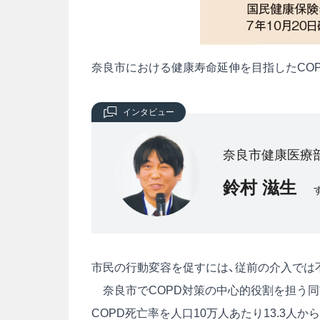
奈良市における健康寿命延伸を目指したCO
インタビュー
奈良市健康医療部
鈴村 滋生
市民の行動変容を促すには、従前の介入では
奈良市でCOPD対策の中心的役割を担う同
COPD死亡率を人口10万人あたり13.3人