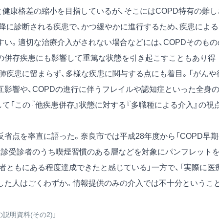
と健康格差の縮小を目指しているが、そこにはCOPD特有の難し
以降に診断される疾患で、かつ緩やかに進行するため、疾患による
すい。適切な治療介入がされない場合などには、COPDそのもの
の併存疾患にも影響して重篤な状態を引き起こすこともあり得
の肺疾患に留まらず、多様な疾患に関与する点にも着目。「がんや
互影響や、COPDの進行に伴うフレイルや認知症といった全身
て「この『他疾患併存』状態に対する『多職種による介入』の視
省点を率直に語った。奈良市では平成28年度から「COPD早期
健診受診者のうち喫煙習慣のある層などを対象にパンフレット
者ともにある程度達成できたと感じている」一方で、「実際に医
した人はごくわずか。情報提供のみの介入では不十分というこ
説明資料(その2)」