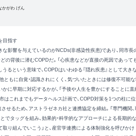
なかがわ げん
を目指す
影響を与えているのがNCDs(非感染性疾患)であり、同市長
どの背後に潜むCOPDだ。「心疾患などが直接の死因であっても
しうるという意味で、COPDはいわゆる『隠れ疾患』として大き
自他ともに自覚・認識されにくく、気づいたときには修復不可能な
いかに早期に対応するかが、「予後や人生を豊かにすることに直
市はこれまでもデータヘルス計画で、COPD対策を1つの柱に位
速させるため、アストラゼネカ社と連携協定を締結。「専門機関、
政とでタッグを組み、効果的・科学的なアプローチによる長期的
て取り組んでいこう」と、産官学連携による体制強化を呼びかけ