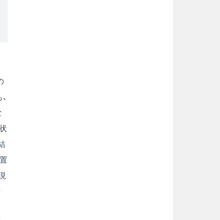
の
、
な
状
結
置
現
な