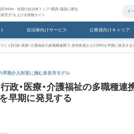
Online - 全国の自治体トップ・職員・議員に贈る
“経営力”を上げる情報サイト
ト
自治体向けサービス
公務員向けキャリア
づくり】行政・医療・介護福祉の多職種連携で、併存疾患からCOPDを早期に発見する（C
への早期介入対策に挑む奈良市モデル
】
行政・医療・介護福祉の多職種連
Dを早期に発見する