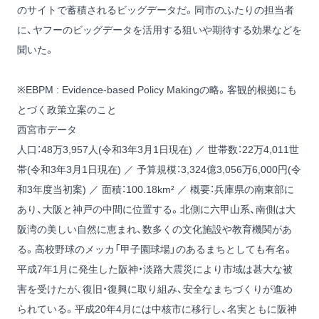
のサイトで蓄積されるビッグデータだ。同市のふたりの担当者
に、ヤフーのビッグデータを活用する狙いや期待する効果などを
聞いた。
※EBPM : Evidence-based Policy Makingの略。客観的根拠にも
とづく政策立案のこと
西宮市データ
人口：48万3,957人(令和3年3月1日現在) ／ 世帯数：22万4,011世
帯(令和3年3月1日現在) ／ 予算規模：3,324億3,056万6,000円(令
和3年度当初案) ／ 面積：100.18km² ／ 概要：兵庫県の南東部に
あり、大阪と神戸の中間に位置する。北側に六甲山系、南側は大
阪湾の美しい自然に恵まれ、数多くの文化施設や教育機関があ
る。高校野球のメッカ「甲子園球場」のあるまちとしても有名。
平成7年1月に発生した阪神・淡路大震災により市域は甚大な被
害を受けたが、復旧・復興に取り組み、安全なまちづくりが進め
られている。平成20年4月には中核市に移行し、名実ともに阪神