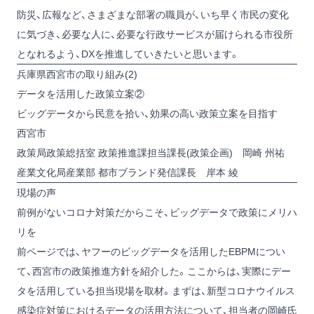
防災、広報など、さまざまな部署の職員が、いち早く市民の変化
に気づき、必要な人に、必要な行政サービスが届けられる市役所
となれるよう、DXを推進していきたいと思います。
兵庫県西宮市の取り組み(2)
データを活用した政策立案②
ビッグデータから民意を拾い、効果の高い政策立案を目指す
西宮市
政策局政策総括室 政策推進課担当課長(政策企画) 岡崎 州祐
産業文化局産業部 都市ブランド発信課長 岸本 綾
現場の声
前例がないコロナ対策だからこそ、ビッグデータで政策にメリハ
リを
前ページでは、ヤフーのビッグデータを活用したEBPMについ
て、西宮市の政策推進方針を紹介した。ここからは、実際にデー
タを活用している担当現場を取材。まずは、新型コロナウイルス
感染症対策におけるデータの活用方法について、担当者の岡崎氏