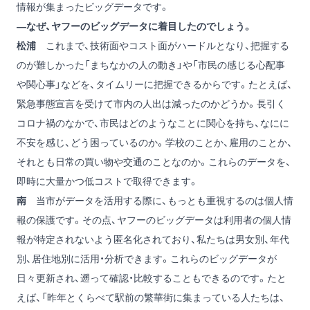
情報が集まったビッグデータです。
―なぜ、ヤフーのビッグデータに着目したのでしょう。
松浦
これまで、技術面やコスト面がハードルとなり、把握する
のが難しかった「まちなかの人の動き」や「市民の感じる心配事
や関心事」などを、タイムリーに把握できるからです。たとえば、
緊急事態宣言を受けて市内の人出は減ったのかどうか。長引く
コロナ禍のなかで、市民はどのようなことに関心を持ち、なにに
不安を感じ、どう困っているのか。学校のことか、雇用のことか、
それとも日常の買い物や交通のことなのか。これらのデータを、
即時に大量かつ低コストで取得できます。
南
当市がデータを活用する際に、もっとも重視するのは個人情
報の保護です。その点、ヤフーのビッグデータは利用者の個人情
報が特定されないよう匿名化されており、私たちは男女別、年代
別、居住地別に活用・分析できます。これらのビッグデータが
日々更新され、遡って確認・比較することもできるのです。たと
えば、「昨年とくらべて駅前の繁華街に集まっている人たちは、