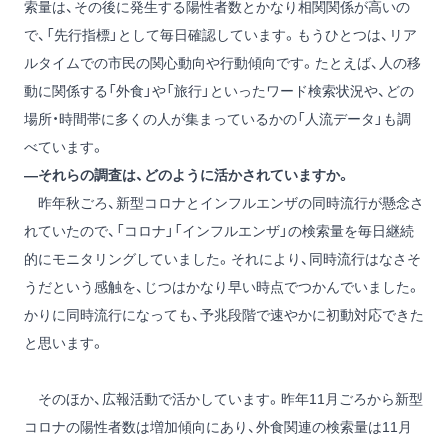
索量は、その後に発生する陽性者数とかなり相関関係が高いの
で、「先行指標」として毎日確認しています。もうひとつは、リア
ルタイムでの市民の関心動向や行動傾向です。たとえば、人の移
動に関係する「外食」や「旅行」といったワード検索状況や、どの
場所・時間帯に多くの人が集まっているかの「人流データ」も調
べています。
―それらの調査は、どのように活かされていますか。
昨年秋ごろ、新型コロナとインフルエンザの同時流行が懸念さ
れていたので、「コロナ」「インフルエンザ」の検索量を毎日継続
的にモニタリングしていました。それにより、同時流行はなさそ
うだという感触を、じつはかなり早い時点でつかんでいました。
かりに同時流行になっても、予兆段階で速やかに初動対応できた
と思います。
そのほか、広報活動で活かしています。昨年11月ごろから新型
コロナの陽性者数は増加傾向にあり、外食関連の検索量は11月