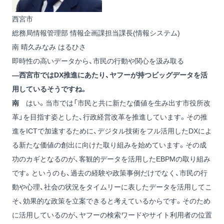
西宮市
総務局情報管理部 情報企画課担当課長(情報システム)
南 晴久
みなみ はるひさ
即時性の高いデータから、市民の行動や関心を汲み取る
―西宮市ではDX推進にあたり、ヤフーが持つビッグデータを活
用しているそうですね。
南
はい。当市では「市民と共に新たな価値を生み出す市役所改
革」を目指す姿とした、行政経営改革を推進しています。その推
進をICTで加速するために、デジタル技術をフル活用したDXによ
る新たな価値の創出に向けた取り組みを始めています。その成
功のカギとなるのが、客観的データを活用したEBPMの取り組み
です。というのも、過去の経験や政策事例だけでなく、市民の行
動や心理、社会の状況をタイムリーに表したデータを活用してこ
そ、効果的な政策を立案できると考えているからです。そのため
に活用しているのが、ヤフーの検索ワードやサイト利用者の位置