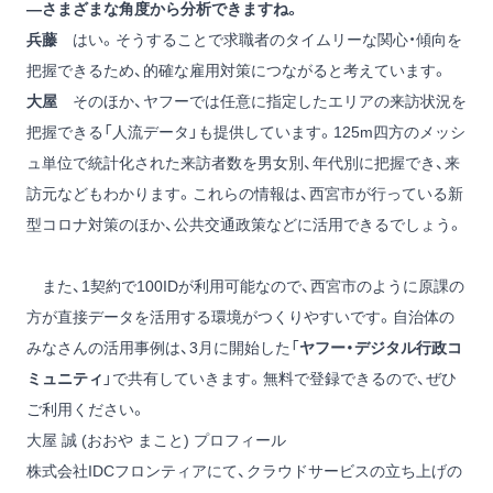
―さまざまな角度から分析できますね。
兵藤
はい。そうすることで求職者のタイムリーな関心・傾向を
把握できるため、的確な雇用対策につながると考えています。
大屋
そのほか、ヤフーでは任意に指定したエリアの来訪状況を
把握できる「人流データ」も提供しています。125m四方のメッシ
ュ単位で統計化された来訪者数を男女別、年代別に把握でき、来
訪元などもわかります。これらの情報は、西宮市が行っている新
型コロナ対策のほか、公共交通政策などに活用できるでしょう。
また、1契約で100IDが利用可能なので、西宮市のように原課の
方が直接データを活用する環境がつくりやすいです。自治体の
みなさんの活用事例は、3月に開始した「
ヤフー・デジタル行政コ
ミュニティ
」で共有していきます。無料で登録できるので、ぜひ
ご利用ください。
大屋 誠 (おおや まこと) プロフィール
株式会社IDCフロンティアにて、クラウドサービスの立ち上げの