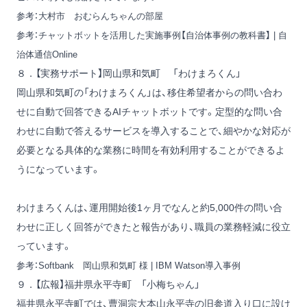
参考：
大村市 おむらんちゃんの部屋
参考：
チャットボットを活用した実施事例【自治体事例の教科書】 | 自
治体通信Online
８．【実務サポート】岡山県和気町 「わけまろくん」
岡山県和気町の「わけまろくん」は、移住希望者からの問い合わ
せに自動で回答できるAIチャットボットです。定型的な問い合
わせに自動で答えるサービスを導入することで、細やかな対応が
必要となる具体的な業務に時間を有効利用することができるよ
うになっています。
わけまろくんは、運用開始後1ヶ月でなんと約5,000件の問い合
わせに正しく回答ができたと報告があり、職員の業務軽減に役立
っています。
参考：
Softbank 岡山県和気町 様 | IBM Watson導入事例
９．【広報】福井県永平寺町 「小梅ちゃん」
福井県永平寺町では、曹洞宗大本山永平寺の旧参道入り口に設け