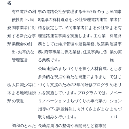
名
有料道路の利
県の道路公社が管理する全9路線のうち
民間事
便性向上、民
8路線の有料道路を、公社管理道路運営
業者に
愛
間事業者に対
権を設定して、民間事業者による公社管
よる有
知
する新たな事
理道路運営事業を実施します。主な業
料道路
県
業機会の創
務としては維持管理や運営業務、改築業
運営事
出、効率的な
務、附帯事業に係る業務、任意事業に係
業の実
管理運営
る業務です。
施
公民連携のまちづくりを担う人材育成、
とちぎ
多角的な視点や新たな発想によるまち
ではじ
栃
人口減少等に
づくり支援のための3年間研修プログラ
めるリ
木
よる地域経済
ムを実施しています。プログラムでは、
ノベー
県
の衰退
リノベーションまちづくりの専門家の
ション
指導の下、課題解決に向けてさまざまな
まちづ
取り組みを行います。
くり
調和のとれた
長崎港周辺の整備や再開発など都市開