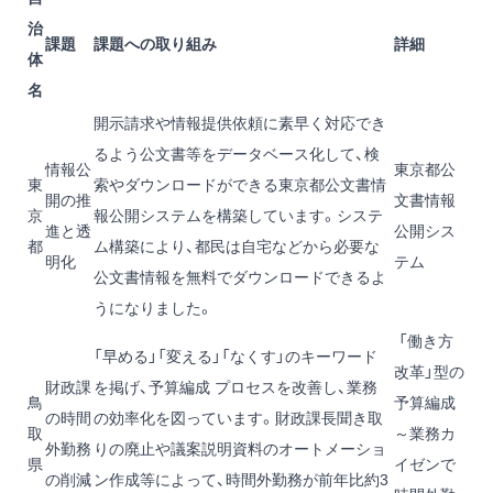
治
課題
課題への取り組み
詳細
体
名
開示請求や情報提供依頼に素早く対応でき
るよう公文書等をデータベース化して、検
情報公
東京都公
東
索やダウンロードができる東京都公文書情
開の推
文書情報
京
報公開システムを構築しています。システ
進と透
公開シス
都
ム構築により、都民は自宅などから必要な
明化
テム
公文書情報を無料でダウンロードできるよ
うになりました。
「働き方
「早める」「変える」「なくす」のキーワード
改革」型の
財政課
を掲げ、予算編成 プロセスを改善し、業務
鳥
予算編成
の時間
の効率化を図っています。財政課長聞き取
取
～業務カ
外勤務
りの廃止や議案説明資料のオートメーショ
県
イゼンで
の削減
ン作成等によって、時間外勤務が前年比約3