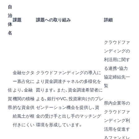
自
治
課題
課題への取り組み
詳細
体
名
クラウドファ
ンディングの
利活用に関す
る連携・協力
金融セクタ
クラウドファンディングの導入に
協定締結先一
ー寡占化に
より資金調達チャネルの多様化を
覧
佐
より、金融
図ります。また、資金調達希望者に
賀
機関の積極
よる、銀行やVC、投資家向けのプレ
県内企業等の
県
的な資金供
ゼンテーション機会を提供し、資
クラウドファ
給風土が根
金の受け手と出し手のマッチング
ンディング利
付きにくい
環境を形成しています。
活用を促進す
るファンドレ