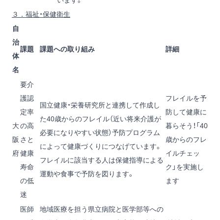
います。
３．福祉・保健衛生
自
治
課題
課題への取り組み
詳細
体
名
要介
護認
フレイルを予
国立健康・栄養研究所と連携して作成し
定率
防して健康に
た40歳からのフレイル（近い将来介護が
大
の高
暮らそう！「40
必要になりやすい状態）予防プログラム
阪
さと
歳からのフレ
によって健康づくりにつなげています。
府
健康
イルチェッ
フレイルに該当する人は保健指導による
寿命
ク」を実施し
運動や食事で予防を図ります。
の低
ます
迷
医師
地域医療を担う県立病院と医学部等への