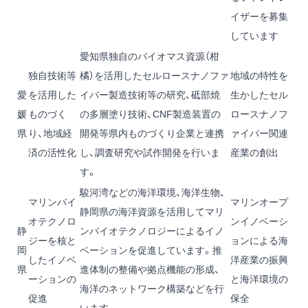
イザーを募集
しています
愛知県独自のバイオマス資源（柑
独自技術等
橘）を活用したセルロースナノファ
地域の特性を
愛
を活用した
イバー製造技術等の研究、砥部焼
生かしたセル
媛
ものづく
の多層塗り技術、CNF製造装置の
ロースナノフ
県
り、地域経
開発等県内ものづくり企業と連携
ァイバー関連
済の活性化
し、調査研究や試作開発を行いま
産業の創出
す。
駿河湾などの海洋環境、海洋生物、
マリンバイ
マリンオープ
静岡県の海洋資源を活用してマリ
オテクノロ
ンイノベーシ
静
ンバイオテクノロジーによるイノ
ジーを核と
ョンによる海
岡
ベーションを促進しています。推
したイノベ
洋産業の振興
県
進体制の整備や拠点機能の形成、
ーションの
と海洋環境の
海洋のネットワーク構築などを行
促進
保全