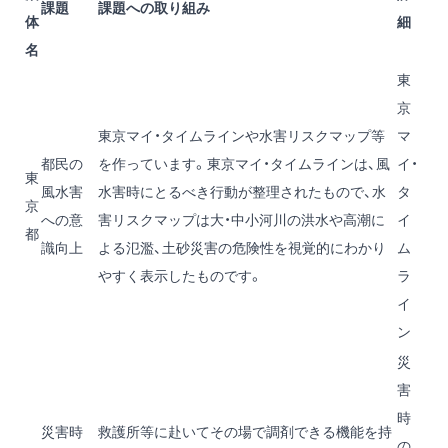
課題
課題への取り組み
体
細
名
東
京
東京マイ・タイムラインや水害リスクマップ等
マ
都民の
を作っています。東京マイ・タイムラインは、風
イ・
東
風水害
水害時にとるべき行動が整理されたもので、水
タ
京
への意
害リスクマップは大・中小河川の洪水や高潮に
イ
都
識向上
よる氾濫、土砂災害の危険性を視覚的にわかり
ム
やすく表示したものです。
ラ
イ
ン
災
害
時
災害時
救護所等に赴いてその場で調剤できる機能を持
の