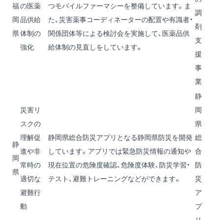
福
の医薬
つモバイルファーマシーを整備しています。ま
調
岡
品供給
た、災害薬事コーディネーターの配置や有識者・
剤
県
体制の
関係団体等による検討会を実施して、医薬品供
支
強化
給体制の見直しをしています。
援
事
業
静
災害リ
岡
スクの
県
理解促
静岡県総合防災アプリとなる静岡県防災を開発
総
静
進や非
しています。アプリでは緊急防災情報の通知や
合
岡
常時の
現在位置の危険度確認、危険度体験、防災学習・
防
県
適切な
テスト、避難トレーニングなどができます。
災
避難行
ア
動
プ