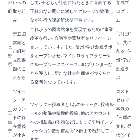
都
いへの
して、子どもが社会に出たときに直面する
育成プ
府
取り組
正解のない問いに対してグループで協働し
ログラ
み
ながら行う課題解決型学習です。
ム
これからの図書館像を実現するために事業
県立図
「共に知
改革を行い、会議室や閲覧室をリノベーシ
書館と
り、共に
長
ョンしています。また、信州・学び創造ラボ
市町村
創る」信
野
をオープンさせ、マイクロライブラリーや
立図書
州・学び
県
グループワークスペース、3Dプリンターな
館のこ
創造ラ
どを導入し、新たな社会的価値がつくられ
れから
ボ
る空間となっています。
ツイッ
コスト
ターア
ゼロで
ツイッター投稿者と1名のチェック、投稿ル
カウン
本気の
三
ールの整備や積極的投稿、他のアカウント
トの存
「三重の
重
への相互協力依頼などによって平均インプ
在意義
文化」発
県
レッション数が前期比15倍まで増加してい
が小さ
信(ツイ
ます。