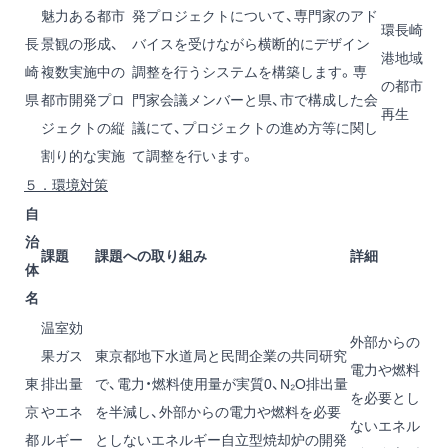
魅力ある都市
発プロジェクトについて、専門家のアド
環長崎
長
景観の形成、
バイスを受けながら横断的にデザイン
港地域
崎
複数実施中の
調整を行うシステムを構築します。専
の都市
県
都市開発プロ
門家会議メンバーと県、市で構成した会
再生
ジェクトの縦
議にて、プロジェクトの進め方等に関し
割り的な実施
て調整を行います。
５．環境対策
自
治
課題
課題への取り組み
詳細
体
名
温室効
外部からの
果ガス
東京都地下水道局と民間企業の共同研究
電力や燃料
東
排出量
で、電力・燃料使用量が実質0、N
₂
O排出量
を必要とし
京
やエネ
を半減し、外部からの電力や燃料を必要
ないエネル
都
ルギー
としないエネルギー自立型焼却炉の開発