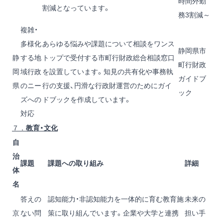
時間外勤
割減となっています。
務3割減～
複雑・
多様化
あらゆる悩みや課題について相談をワンス
静岡県市
静
する地
トップで受付する市町行財政総合相談窓口
町行財政
岡
域行政
を設置しています。知見の共有化や事務執
ガイドブ
県
のニー
行の支援、円滑な行政財運営のためにガイ
ック
ズへの
ドブックを作成しています。
対応
７．
教育・文化
自
治
課題
課題への取り組み
詳細
体
名
答えの
認知能力・非認知能力を一体的に育む教育施
未来の
京
ない問
策に取り組んでいます。企業や大学と連携
担い手