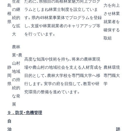
生産
ために、県独自の島根林業魅力向上プログ
島
力を向上
の継
ラムとしまね林業士制度を設立していま
根
させ林業
続的
す。県内49林業事業体でプログラムを登録
県
就業者を
な拡
し、支援や林業就業者のキャリアアップ等
確保する
大
を行っています。
取組
農林
業・農
高度な知識や技術を持ち、将来の農林業現
山村
静
場や農山村の地域社会を支える人材育成を
農林環境
地域
岡
目的として、農林大学校を専門職大学へ移
専門職大
の持
県
行します。実学の府を目指して、教育や研
学
続的
究環境の整備を進めています。
な発
展
９．防災・危機管理
自
治
詳