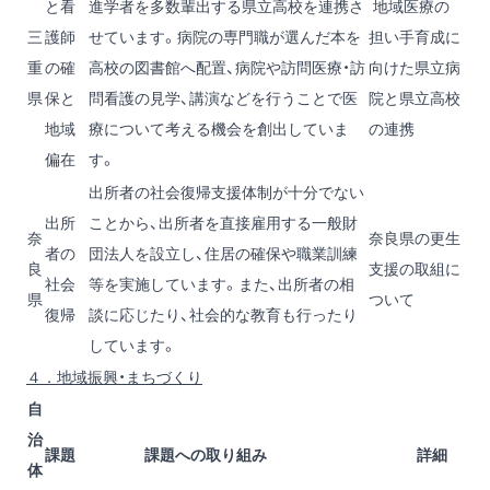
と看
進学者を多数輩出する県立高校を連携さ
地域医療の
三
護師
せています。病院の専門職が選んだ本を
担い手育成に
重
の確
高校の図書館へ配置、病院や訪問医療・訪
向けた県立病
県
保と
問看護の見学、講演などを行うことで医
院と県立高校
地域
療について考える機会を創出していま
の連携
偏在
す。
出所者の社会復帰支援体制が十分でない
出所
ことから、出所者を直接雇用する一般財
奈
奈良県の更生
者の
団法人を設立し、住居の確保や職業訓練
良
支援の取組に
社会
等を実施しています。また、出所者の相
県
ついて
復帰
談に応じたり、社会的な教育も行ったり
しています。
４．地域振興・まちづくり
自
治
課題
課題への取り組み
詳細
体