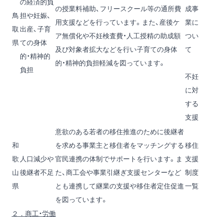
の経済的負
の授業料補助、フリースクール等の通所費
成事
鳥
担や妊娠、
用支援などを行っています。また、産後ケ
業に
取
出産、子育
ア無償化や不妊検査費・人工授精の助成額
つい
県
ての身体
及び対象者拡大などを行い子育ての身体
て
的・精神的
的・精神的負担軽減を図っています。
負担
不妊
に対
する
支援
意欲のある若者の移住推進のために後継者
和
を求める事業主と移住者をマッチングする
移住
歌
人口減少や
官民連携の体制でサポートを行います。ま
支援
山
後継者不足
た、商工会や事業引継ぎ支援センターなど
制度
県
とも連携して継業の支援や移住者定住促進
一覧
を図っています。
２．商工・労働