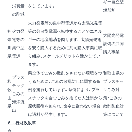
ギー自立型
消費量
をしています。
焼却炉
の削減
火力発電等の集中型電源から太陽光発電
神
火力発
等の分散型電源へ転換することでエネル
太陽光発電
奈
電等の
ギーの地産地消を図ります。太陽光発電
設備の共同
川
集中型
を安く購入するために共同購入事業に取
購入事業
県
電源
り組み、スケールメリットを活かしてい
ます。
県全体でごみの散乱をさせない環境をつ
和歌山県の
プラス
和
くるために、ごみの散乱防止に関する条
プラスチッ
チック
歌
例を施行しています。条例により、プラ
クごみ対
ごみの
山
スチックを含むごみを捨てた人は県から
策・ごみの
海洋流
県
原状回復を迫られ、命令に従わない場合
散乱防止対
出
は過料が発生します。
策について
６．行財政改革
自