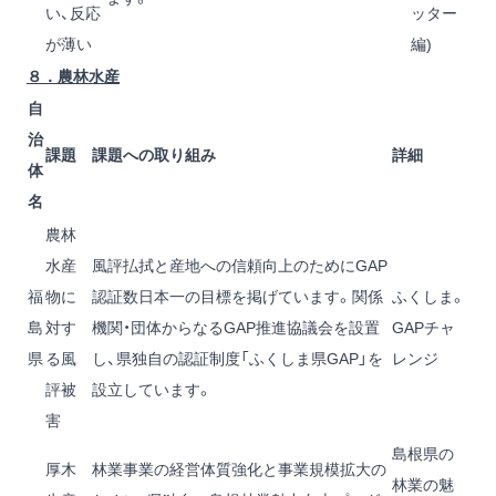
い、反応
ッター
が薄い
編)
８．農林水産
自
治
課題
課題への取り組み
詳細
体
名
農林
水産
風評払拭と産地への信頼向上のためにGAP
福
物に
認証数日本一の目標を掲げています。関係
ふくしま。
島
対す
機関・団体からなるGAP推進協議会を設置
GAPチャ
県
る風
し、県独自の認証制度「ふくしま県GAP」を
レンジ
評被
設立しています。
害
島根県の
厚木
林業事業の経営体質強化と事業規模拡大の
林業の魅