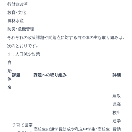
行財政改革
教育・文化
農林水産
防災・危機管理
それぞれの政策課題や問題点に対する自治体の主な取り組みは、
次のとおりです。
１．
人口減少対策
自
治
課題
課題への取り組み
詳細
体
名
鳥取
県高
校生
通学
子育て世帯
高校生の通学費助成や私立中学生・高校生
費助