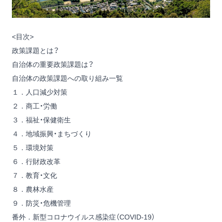
<目次>
政策課題とは？
自治体の重要政策課題は？
自治体の政策課題への取り組み一覧
１．人口減少対策
２．商工・労働
３．福祉・保健衛生
４．地域振興・まちづくり
５．環境対策
６．行財政改革
７．教育・文化
８．農林水産
９．防災・危機管理
番外．新型コロナウイルス感染症（COVID-19）