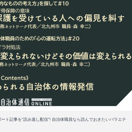
ポート記事を“読み逃し配信”! 自治体職員なら読んでおきたいバラエテ