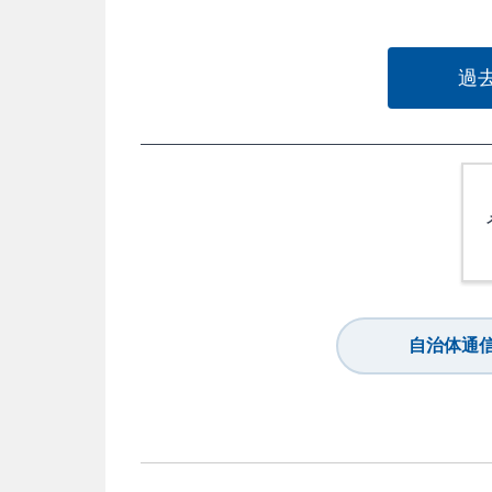
過
自治体通