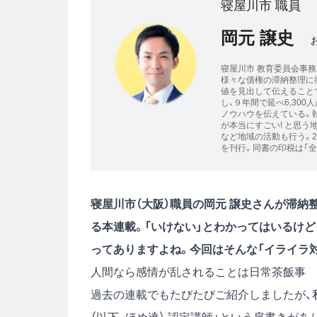
寝屋川市 職員
岡元 譲史
寝屋川市 教育委員会事務局
様々な債権の滞納整理に従
値を見出して伝えること
し、９年間で延べ6,30
ノウハウを伝えている。執
が本当にすごい! と思う
など地域の活動も行う。2
を刊行。同書の印税は「
寝屋川市（大阪）職員の岡元 譲史さんが滞
る本連載。「いけない」とわかってはいるけ
ってありますよね。今回はそんな「イライラ
人間なら感情が乱されることは日常茶飯事
過去の連載でもたびたびご紹介しましたが、