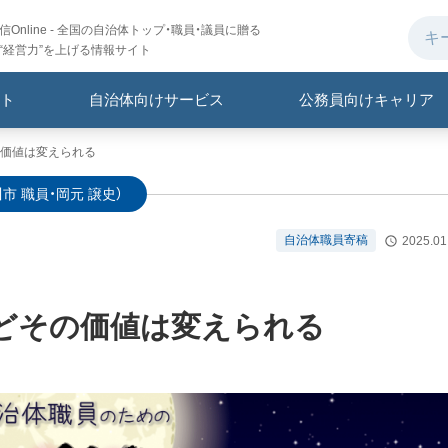
Online - 全国の自治体トップ・職員・議員に贈る
“経営力”を上げる情報サイト
ト
自治体向けサービス
公務員向けキャリア
価値は変えられる
市 職員・岡元 譲史）
自治体職員寄稿
2025.01
どその価値は変えられる