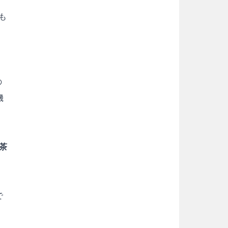
も
の
機
茶
で