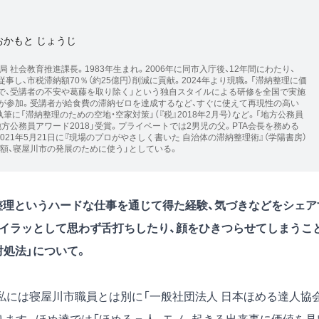
おかもと じょうじ
 社会教育推進課長。1983年生まれ。2006年に同市入庁後、12年間にわたり、
事し、市税滞納額70％（約25億円）削減に貢献。2024年より現職。「滞納整理に価
で、受講者の不安や葛藤を取り除く」という独自スタイルによる研修を全国で実施
0人が参加。受講者が給食費の滞納ゼロを達成するなど、すぐに使えて再現性の高い
筆に「滞納整理のための空地・空家対策」（『税』2018年2月号）など。「地方公務員
地方公務員アワード2018」受賞。プライベートでは2男児の父。PTA会長を務める
021年5月21日に『現場のプロがやさしく書いた 自治体の滞納整理術』（学陽書房）
全額、寝屋川市の発展のために使う」としている。
納整理というハードな仕事を通じて得た経験、気づきなどをシェア
どイラッとして思わず舌打ちしたり、顔をひきつらせてしまうこ
対処法」について。
私には寝屋川市職員とは別に「
一般社団法人 日本ほめる達人協