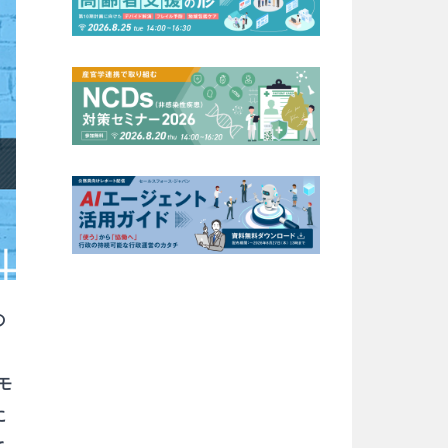
の
モ
に
て