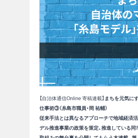
【自治体通信Online 寄稿連載】
まちを元気に
仕事術③（糸島市職員・岡 祐輔）
従来手法とは異なるアプローチで地域経済活
デル推進事業の政策を策定、推進している同市
取組みの舞台裏を公開してもらう本連載。第