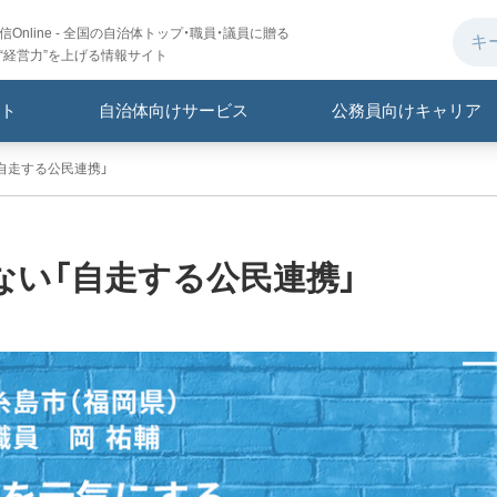
Online - 全国の自治体トップ・職員・議員に贈る
“経営力”を上げる情報サイト
ト
自治体向けサービス
公務員向けキャリア
自走する公民連携」
ない「自走する公民連携」