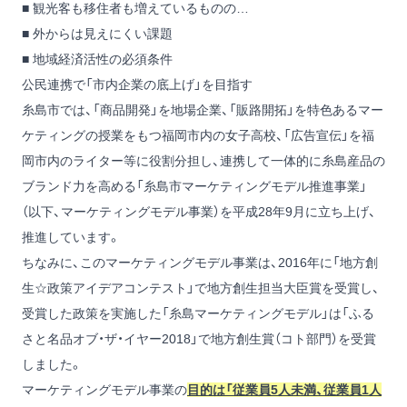
■ 観光客も移住者も増えているものの…
■ 外からは見えにくい課題
■ 地域経済活性の必須条件
公民連携で「市内企業の底上げ」を目指す
糸島市では、「商品開発」を地場企業、「販路開拓」を特色あるマー
ケティングの授業をもつ福岡市内の女子高校、「広告宣伝」を福
岡市内のライター等に役割分担し、連携して一体的に糸島産品の
ブランド力を高める「糸島市マーケティングモデル推進事業」
（以下、マーケティングモデル事業）を平成28年9月に立ち上げ、
推進しています。
ちなみに、このマーケティングモデル事業は、2016年に「地方創
生☆政策アイデアコンテスト」で地方創生担当大臣賞を受賞し、
受賞した政策を実施した「糸島マーケティングモデル」は「ふる
さと名品オブ・ザ・イヤー2018」で地方創生賞（コト部門）を受賞
しました。
マーケティングモデル事業の
目的は「従業員5人未満、従業員1人