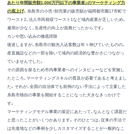
あたり年間販売額1,000万円以下の事業者」のマーケティング力
の底上げ
。糸島市の小売・卸売業の販売額が福岡都市圏17市町で
ワースト2、法人市民税収ワースト1など域内産業が乏しいため、
雇用が少なく、生産性の向上が急務だったからです。
カンや思い込みの徹底排除
後述しますが、糸島市の観光入込客数は年々伸びていたものの、
産直施設などの一部を除いて域内の経済的な豊かさにつながっ
ていませんでした。
その原因を探るため市内事業者へのインタビューなどを実施し
たところ、マーケティングスキルの普及が必要であると考えまし
た。それが、全国の自治体でも前例のない手法によって立案した
糸島市独自の事業を開始することになった大きなきっかけで
す。
マーケティングモデル事業の策定にあたって、なんとなく課題だ
と思ったことがいくつかあります。そのひとつは、従来の手法で
は先進地などの事例を少しカスタマイズすることが一般的なこ