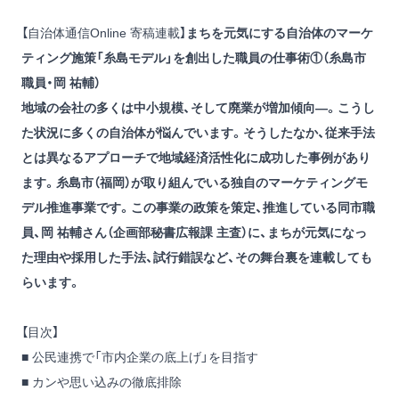
【自治体通信Online 寄稿連載】
まちを元気にする自治体のマーケ
ティング施策「糸島モデル」を創出した職員の仕事術①（糸島市
職員・岡 祐輔）
地域の会社の多くは中小規模、そして廃業が増加傾向―。こうし
た状況に多くの自治体が悩んでいます。そうしたなか、従来手法
とは異なるアプローチで地域経済活性化に成功した事例があり
ます。糸島市（福岡）が取り組んでいる独自のマーケティングモ
デル推進事業です。この事業の政策を策定、推進している同市職
員、岡 祐輔さん（企画部秘書広報課 主査）に、まちが元気になっ
た理由や採用した手法、試行錯誤など、その舞台裏を連載しても
らいます。
【目次】
■ 公民連携で「市内企業の底上げ」を目指す
■ カンや思い込みの徹底排除