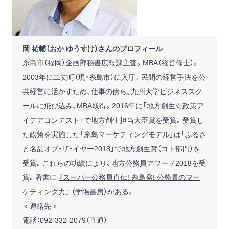
岡 祐輔（おか ゆうすけ）さんのプロフィール
糸島市（福岡）企画部秘書広報課主査。MBA（経営修士）。
2003年に二丈町（現・糸島市）に入庁。民間の経営手法を公
共経営に活かすため、仕事の傍ら、九州大学ビジネススク
ールに飛び込み、MBA取得。2016年に「地方創生☆政策ア
イデアコンテスト」で地方創生担当大臣賞を受賞。受賞し
た政策を実施した「糸島マーケティングモデル」は「ふるさ
と名品オブ・ザ・イヤー2018」で地方創生賞（コト部門）を
受賞。これらの功績により、地方公務員アワード2018を受
賞。著書に
『スーパー公務員直伝! 糸島発! 公務員のマー
ケティング力』
（学陽書房）がある。
＜連絡先＞
電話：092-332-2079（直通）