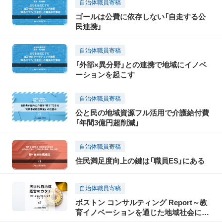
自治体職員寄稿
ゴールは公費に依存しない「自走する公
民連携」
自治体職員寄稿
「外部×異分野」との連携で地域にイノベ
ーションを起こす
自治体職員寄稿
公と民の地域資源フル活用で介護給付費
「年間3億円超削減」
自治体職員寄稿
住民満足度向上の鍵は「職員ES」にある
自治体職員寄稿
ボストン コンサルティング Report～教
育イノベーションを通じた地域社会にお