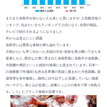
まだまだ糸島市を知らない人も多いと思いますが、人気観光地ラ
ンキング、住みたいまちランキングで上位になり、全国の雑誌、
テレビで紹介されるようになりました
外からは見えにくい課題
糸島市には豊富な食材が満ち溢れています。
大陸からいち早く伝わった水稲の文化・技術を受け継いできた生
産者たちと、肥沃な土壌に育まれた糸島野菜に糸島牛や糸島豚。
大陸棚や潮目といった絶好の漁場にも恵まれています。日本一
の漁獲量（7年連続）を誇る玄界灘の荒波に揉まれた天然真鯛。資
源管理を長年徹底し、国内に10％以下しか流通していない国産
のハマグリ。海と山が近接し、栄養たっぷりの海水で育つ糸島カ
キ。こうしたブランド食材の宝庫です。