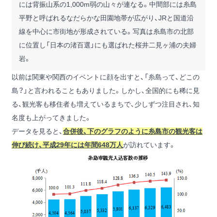
には背振山系の1,000m弱の山々が連なる。中間部には糸島
平野と呼ばれるなだらかな田園地帯が広がり、JRと国道沿
線を中心に市街地が形成されている。写真は糸島市の北部
に位置し「日本の渚百選」にも選ばれた桜井二見ヶ浦の夫婦
岩。
以前は関東や関西のイベントに顔を出すと、「糸島って、どこの
島？」と言われることもありました。しかし、全国的にも稀に見
る、観光客も移住者も増えているまちで、少しずつ注目され、知
名度も上がってきました。
データを見ると、
合併後、下のグラフのように糸島市の観光客は
伸び続け、平成29年には年間648万人
が訪れています。