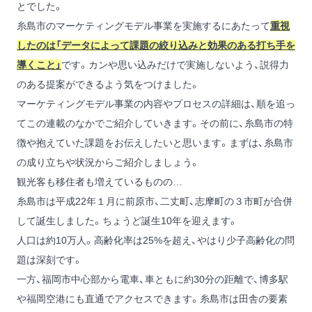
とでした。
糸島市のマーケティングモデル事業を実施するにあたって
重視
したのは「データによって課題の絞り込みと効果のある打ち手を
導くこと」
です。カンや思い込みだけで実施しないよう、説得力
のある提案ができるよう気をつけました。
マーケティングモデル事業の内容やプロセスの詳細は、順を追っ
てこの連載のなかでご紹介していきます。その前に、糸島市の特
徴や抱えていた課題をお伝えしたいと思います。まずは、糸島市
の成り立ちや状況からご紹介しましょう。
観光客も移住者も増えているものの…
糸島市は平成22年１月に前原市、二丈町、志摩町の３市町が合併
して誕生しました。ちょうど誕生10年を迎えます。
人口は約10万人。高齢化率は25%を超え、やはり少子高齢化の問
題は深刻です。
一方、福岡市中心部から電車、車ともに約30分の距離で、博多駅
や福岡空港にも直通でアクセスできます。糸島市は田舎の要素