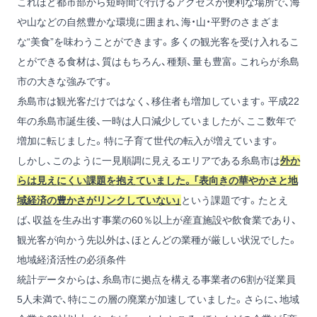
これほど都市部から短時間で行けるアクセスが便利な場所で、海
や山などの自然豊かな環境に囲まれ、海・山・平野のさまざま
な“美食”を味わうことができます。多くの観光客を受け入れるこ
とができる食材は、質はもちろん、種類、量も豊富。これらが糸島
市の大きな強みです。
糸島市は観光客だけではなく、移住者も増加しています。平成22
年の糸島市誕生後、一時は人口減少していましたが、ここ数年で
増加に転じました。特に子育て世代の転入が増えています。
しかし、このように一見順調に見えるエリアである糸島市は
外か
らは見えにくい課題を抱えていました。「表向きの華やかさと地
域経済の豊かさがリンクしていない」
という課題です。たとえ
ば、収益を生み出す事業の60％以上が産直施設や飲食業であり、
観光客が向かう先以外は、ほとんどの業種が厳しい状況でした。
地域経済活性の必須条件
統計データからは、糸島市に拠点を構える事業者の6割が従業員
5人未満で、特にこの層の廃業が加速していました。さらに、地域