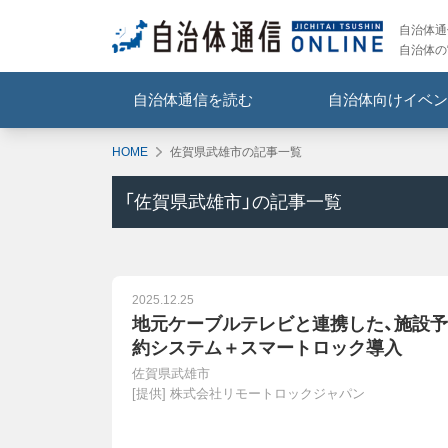
自治体通信
自治体の
自治体通信を読む
自治体向けイベン
HOME
佐賀県武雄市の記事一覧
「
佐賀県武雄市
」の記事一覧
2025.12.25
地元ケーブルテレビと連携した、施設予
約システム＋スマートロック導入
佐賀県武雄市
[提供]
株式会社リモートロックジャパン