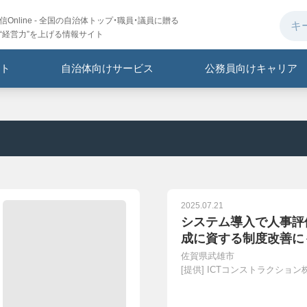
Online - 全国の自治体トップ・職員・議員に贈る
“経営力”を上げる情報サイト
ト
自治体向けサービス
公務員向けキャリア
2025.07.21
システム導入で人事評
成に資する制度改善に
佐賀県武雄市
[提供]
ICTコンストラクション