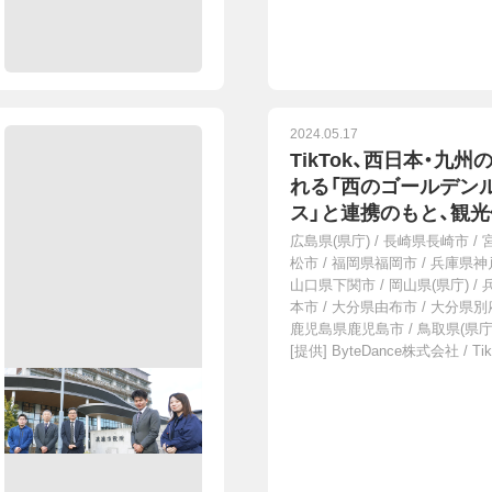
2024.05.17
TikTok、西日本・九
日
れる「西のゴールデン
ス」と連携のもと、観
トをスタート。同アラ
広島県(県庁)
/
長崎県長崎市
/
る15自治体の魅力を
松市
/
福岡県福岡市
/
兵庫県神
山口県下関市
/
岡山県(県庁)
/
で発信
本市
/
大分県由布市
/
大分県別
鹿児島県鹿児島市
/
鳥取県(県庁
[提供]
ByteDance株式会社 / Tik