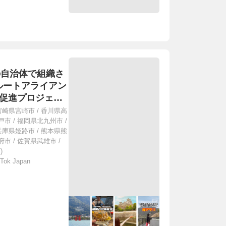
州の自治体で組織さ
ルートアライアン
光促進プロジェク
イアンスに参加す
宮崎県宮崎市
/
香川県高
ショートムービー
戸市
/
福岡県北九州市
/
兵庫県姫路市
/
熊本県熊
府市
/
佐賀県武雄市
/
)
Tok Japan