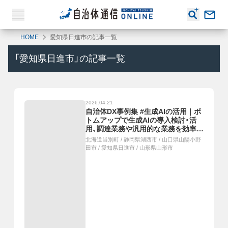
HOME
愛知県日進市の記事一覧
「
愛知県日進市
」の記事一覧
2026.04.21
自治体DX事例集 #生成AIの活用｜ボ
トムアップで生成AIの導入検討・活
用、調達業務や汎用的な業務を効率
化、LGWAN上で利用できる生成AIア
北海道当別町
/
静岡県湖西市
/
山口県山陽小野
プリを共同開発・本格運用、誰でもマ
田市
/
愛知県日進市
/
山形県山形市
クロコードが作成できるようになり
事務処理が効率化、生成AIと専門スタ
ッフで24時間相談「つながりよりそ
いチャット」