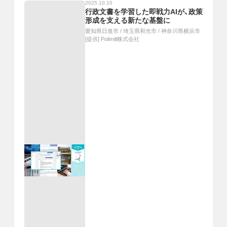
2025.10.10
行政文書を学習した即戦力AIが、政策
形成を支える新たな基盤に
愛知県日進市
/
埼玉県和光市
/
神奈川県横浜市
[提供]
Polimill株式会社