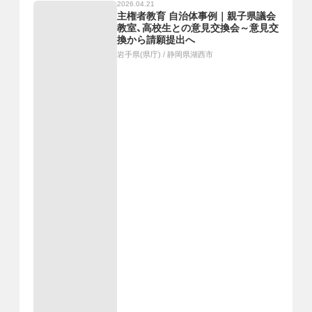
2026.04.21
主権者教育 自治体事例｜親子県議会
教室、高校生との意見交換会～意見交
換から請願提出へ
岩手県(県庁)
/
静岡県湖西市