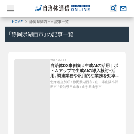
HOME
静岡県湖西市の記事一覧
「
静岡県湖西市
」の記事一覧
2026.04.21
自治体DX事例集 #生成AIの活用｜ボ
トムアップで生成AIの導入検討・活
用、調達業務や汎用的な業務を効率
化、LGWAN上で利用できる生成AIア
北海道当別町
/
静岡県湖西市
/
山口県山陽小野
プリを共同開発・本格運用、誰でもマ
田市
/
愛知県日進市
/
山形県山形市
クロコードが作成できるようになり
事務処理が効率化、生成AIと専門スタ
ッフで24時間相談「つながりよりそ
いチャット」