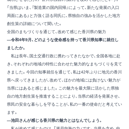
「当県はいま、『製造業の国内回帰』によって、新たな発展の入口
局面にある」と力強く語る同氏に、県独自の強みを活かした地方
創生策の詳細について聞いた。
全国のまちづくりを通じて、改めて感じた香川県の魅力
―令和4年9月、どのような使命感を持って香川県知事に就任し
ましたか。
私は長年、国土交通行政に携わってきたなかで、全国各地に赴
き、それぞれの地域の特性に合わせた魅力的なまちづくりを見て
きました。今回の知事就任を通じて、私は42年ぶりに地元の香川
県へ戻ってきましたが、改めて、ほかの地域には負けない魅力が
当県にはあると感じました。この魅力を最大限に活かした県独
自の地方創生策を推進することにより、当県の経済を発展させ、
県民の安全な暮らしを守ることが、私の一番の使命だと考えてい
ます。
―池田さんが感じる香川県の魅力とはなんでしょう。
私が改めて感じたのは、「瀬戸内海の力」です。当県を含め、中