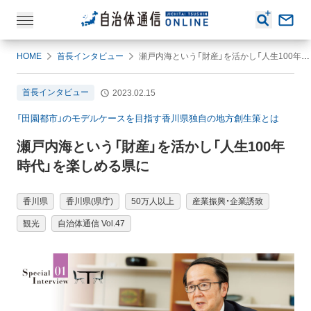
HOME
首長インタビュー
瀬戸内海という「財産」を活かし「人生100年時代」を楽しめる県に
首長インタビュー
2023.02.15
「田園都市」のモデルケースを目指す香川県独自の地方創生策とは
瀬戸内海という「財産」を活かし「人生100年
時代」を楽しめる県に
香川県
香川県(県庁)
50万人以上
産業振興・企業誘致
観光
自治体通信 Vol.47