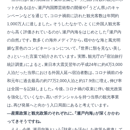
ットがあるほか、瀬戸内国際芸術祭の開催や「うどん県」のキャ
ンペーンなどを通じて、コロナ禍前に訪れた観光客数は年間約
1,000万人に達しました。そうしたなかで、とくに外国人観光客
から高く評価されているのが、瀬戸内海をはじめとした「瀬戸内
の自然」です。数多くの海外メディアから、穏やかな海と風光明
媚な景色のコンビネーションについて、「世界に類を見ない美し
さ」といった言葉で紹介されています。実際、観光庁の「宿泊旅行
統計調査」によると、東日本大震災翌年の平成24年に約4万3,000
人泊だった当県における外国人延べ宿泊者数は、コロナ禍前の令
和元年に過去最高の約77万2,000人泊と約17.9倍に増え、伸び率
は全国一を記録しました。今後、コロナ禍の収束に伴い観光政策
を強化していくなか、高いポテンシャルを持つ当県の観光事業
は、再び発展へと向かう入口局面にあると考えています。
―産業政策と観光政策のそれぞれに、「瀬戸内海」が深くかかわ
ってきそうですね。
ええ。今後、瀬戸内海という「財産」を活かした政策を推進して