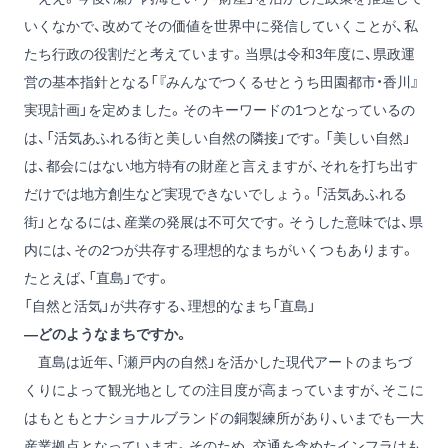
いくなかで、改めてその価値を世界中に発信していくことが、私
たち行政の役割だと考えています。当県は令和3年度に、県政運
営の基本指針となる「『みんなでつくるせとうち田園都市・香川』
実現計画」を定めました。そのキーワードの1つとなっているの
は、「活気あふれる街と美しい自然の隣接」です。「美しい自然」
は、都会にはない地方特有の財産と言えますが、それを打ち出す
だけでは地方創生など実現できないでしょう。「活気あふれる
街」となるには、産業の発展は不可欠です。そうした意味では、県
内には、その2つが共存する理想的なまちがいくつもあります。
たとえば、「直島」です。
「自然と活気」が共存する、理想的なまち「直島」
―どのようなまちですか。
直島は近年、「瀬戸内の自然」を活かした現代アートのまちづ
くりによって観光地としての注目度が高まっていますが、そこに
はもともとナショナルブランドの銅製練所があり、いまでも一大
産業拠点となっています。そのため、交通を含めたインフラはも