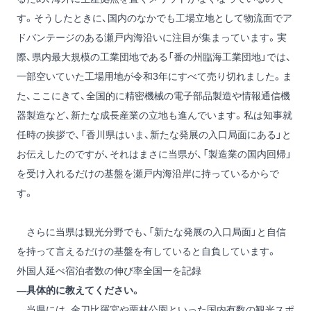
す。そうしたときに、国内のなかでも工場立地として物流面でア
ドバンテージのある瀬戸内海沿いに注目が集まっています。実
際、県内最大規模の工業団地である「番の州臨海工業団地」では、
一部空いていた工場用地が令和3年にすべて売り切れました。ま
た、ここにきて、全国的に精密機械の電子部品製造や情報通信機
器製造など、新たな成長産業の立地も進んでいます。私は知事就
任時の挨拶で、「香川県はいま、新たな発展の入口局面にある」と
お伝えしたのですが、それはまさに当県が、「製造業の国内回帰」
を受け入れるだけの基盤を瀬戸内海沿岸に持っているからで
す。
さらに当県は観光分野でも、「新たな発展の入口局面」と自信
を持って言えるだけの基盤を有していると自負しています。
外国人延べ宿泊者数の伸び率全国一を記録
―具体的に教えてください。
当県には、金刀比羅宮や栗林公園といった国内有数の観光スポ