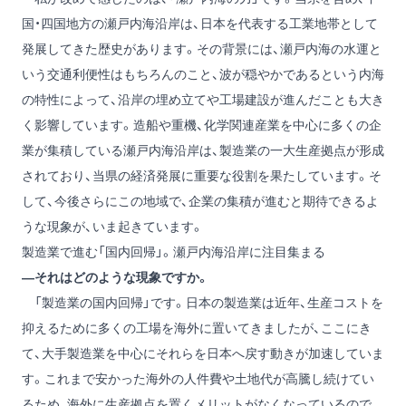
国・四国地方の瀬戸内海沿岸は、日本を代表する工業地帯として
発展してきた歴史があります。その背景には、瀬戸内海の水運と
いう交通利便性はもちろんのこと、波が穏やかであるという内海
の特性によって、沿岸の埋め立てや工場建設が進んだことも大き
く影響しています。造船や重機、化学関連産業を中心に多くの企
業が集積している瀬戸内海沿岸は、製造業の一大生産拠点が形成
されており、当県の経済発展に重要な役割を果たしています。そ
して、今後さらにこの地域で、企業の集積が進むと期待できるよ
うな現象が、いま起きています。
製造業で進む「国内回帰」。瀬戸内海沿岸に注目集まる
―それはどのような現象ですか。
「製造業の国内回帰」です。日本の製造業は近年、生産コストを
抑えるために多くの工場を海外に置いてきましたが、ここにき
て、大手製造業を中心にそれらを日本へ戻す動きが加速していま
す。これまで安かった海外の人件費や土地代が高騰し続けてい
るため、海外に生産拠点を置くメリットがなくなっているので