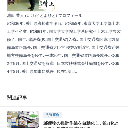
池田 豊人 (いけだ とよひと) プロフィール
昭和36年、香川県高松市生まれ。昭和59年、東京大学工学部土木
工学科卒業。昭和61年、同大学大学院工学系研究科土木工学専攻
修了。同年、建設省(現:国土交通省)入省。国土交通省関東地方整
備局道路部長、国土交通省大臣官房技術審議官、国土交通省近畿
地方整備局長を経て、平成30年、国土交通省道路局長就任。令和
2年8月、国土交通省を辞職。日本製鉄株式会社顧問を経て、令和
4年9月、香川県知事に就任。現在1期目。
関連記事
先進事例
郵便物の集計作業を自動化し、省力化と