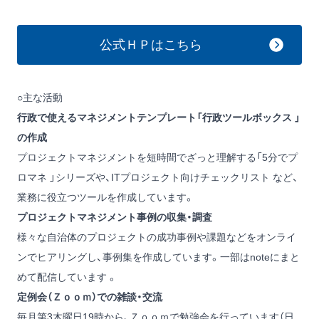
公式ＨＰはこちら
○主な活動
行政で使えるマネジメントテンプレート「
行政ツールボックス
」
の作成
プロジェクトマネジメントを短時間でざっと理解する「
5分でプ
ロマネ
」シリーズや、
ITプロジェクト向けチェックリスト
など、
業務に役立つツールを作成しています。
プロジェクトマネジメント事例の収集・調査
様々な自治体のプロジェクトの成功事例や課題などをオンライ
ンでヒアリングし、事例集を作成しています。一部は
noteにまと
めて配信しています
。
定例会（Ｚｏｏｍ）での雑談・交流
毎月第3木曜日19時から、Ｚｏｏｍで勉強会を行っています（日