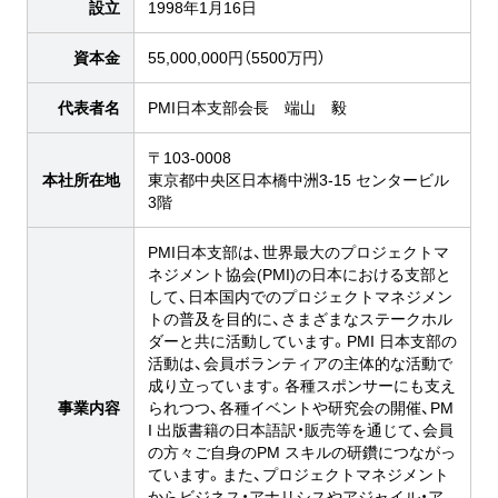
設立
1998年1月16日
資本金
55,000,000円（5500万円）
代表者名
PMI日本支部会長 端山 毅
〒103-0008
本社所在地
東京都中央区日本橋中洲3-15 センタービル
3階
PMI日本支部は、世界最大のプロジェクトマ
ネジメント協会(PMI)の日本における支部と
して、日本国内でのプロジェクトマネジメン
トの普及を目的に、さまざまなステークホル
ダーと共に活動しています。PMI 日本支部の
活動は、会員ボランティアの主体的な活動で
成り立っています。各種スポンサーにも支え
事業内容
られつつ、各種イベントや研究会の開催、PM
I 出版書籍の日本語訳・販売等を通じて、会員
の方々ご自身のPM スキルの研鑽につながっ
ています。また、プロジェクトマネジメント
からビジネス・アナリシスやアジャイル・ア