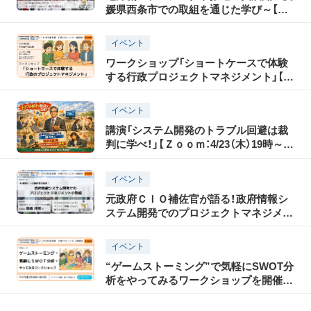
媛県西条市での取組を通じた学び～【オ
ンライン勉強会： 2/19（木）19時～20時30
分】
イベント
ワークショップ「ショートケースで体験
する行政プロジェクトマネジメント」【Ｚ
ｏｏｍ：12/18（木）19時～20時30分 参加
無料】
イベント
講演「システム開発のトラブル回避は裁
判に学べ！」【Ｚｏｏｍ：4/23（木）19時～20
時30分 参加無料】
イベント
元政府ＣＩＯ補佐官が語る！政府情報シ
ステム開発でのプロジェクトマネジメン
トの取組【Ｚｏｏｍ勉強会：2/20（木）19時
～20時30分 参加無料】
イベント
“ゲームストーミング”で気軽にSWOT分
析をやってみるワークショップを開催し
ます【Ｚｏｏｍ：7/17（木）19時～20時30
分 参加無料】