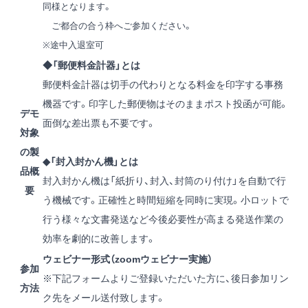
同様となります。
ご都合の合う枠へご参加ください。
※途中入退室可
◆「郵便料金計器」とは
郵便料金計器は切手の代わりとなる料金を印字する事務
機器です。印字した郵便物はそのままポスト投函が可能。
デモ
面倒な差出票も不要です。
対象
の製
◆「封入封かん機」とは
品概
封入封かん機は「紙折り、封入、封筒のり付け」を自動で行
要
う機械です。正確性と時間短縮を同時に実現。小ロットで
行う様々な文書発送など今後必要性が高まる発送作業の
効率を劇的に改善します。
ウェビナー形式（zoomウェビナー実施）
参加
※下記フォームよりご登録いただいた方に、後日参加リン
方法
ク先をメール送付致します。