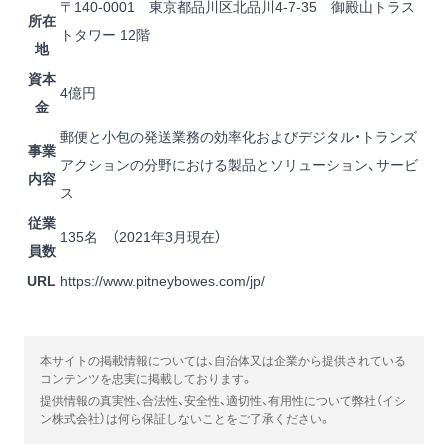
〒140-0001 東京都品川区北品川4-7-35 御殿山トラス
所在
トタワー 12階
地
資本
4億円
金
郵便と小包の発送業務の効率化およびデジタル・トランズ
事業
アクションの分野における製品とソリューション、サービ
内容
ス
従業
135名 （2021年3月現在）
員数
URL
https://www.pitneybowes.com/jp/
本サイトの掲載情報については、自治体又は企業から提供されている
コンテンツを忠実に掲載しております。
提供情報の真実性、合法性、安全性、適切性、有用性について弊社（イシ
ン株式会社）は何ら保証しないことをご了承ください。