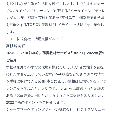
を提供しながら端末利活用を後押しします。中でも本セミナー
では、タイピングトレーニングが行える『イータイピングチャレ
ンジ』、長年ご好評の英検対策教材『英検CAT』、個別最適化学習
を可能とするTOEIC対策教材『トイテイク』の3製品をご紹介し
ます。
チエル株式会社 活用支援グループ
高杉 聡美 氏
16:40～17:10【A03】／辞書教材サービス「Brain+」 2022年版の
ご紹介
学校や家庭での学びの環境も様変わりし、1人1台の端末を前提
にした学習が広がっています。Web検索などでさまざまな情報
を手軽に取得できる反面、本当に正しい情報は信頼できるレファ
レンスから学ぶことが大切です。「Brain+」は厳選された定評の
ある学習辞典を活用いただけるようさらに拡充を図りました。
2022年版のポイントをご紹介します。
シャープマーケティングジャパン株式会社 ビジネスソリュー