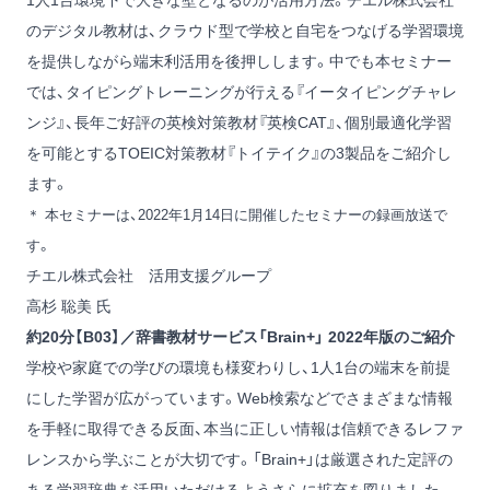
1人1台環境下で大きな壁となるのが活用方法。チエル株式会社
のデジタル教材は、クラウド型で学校と自宅をつなげる学習環境
を提供しながら端末利活用を後押しします。中でも本セミナー
では、タイピングトレーニングが行える『イータイピングチャレ
ンジ』、長年ご好評の英検対策教材『英検CAT』、個別最適化学習
を可能とするTOEIC対策教材『トイテイク』の3製品をご紹介し
ます。
＊ 本セミナーは、2022年1月14日に開催したセミナーの録画放送で
す。
チエル株式会社 活用支援グループ
高杉 聡美 氏
約20分【B03】／辞書教材サービス「Brain+」 2022年版のご紹介
学校や家庭での学びの環境も様変わりし、1人1台の端末を前提
にした学習が広がっています。Web検索などでさまざまな情報
を手軽に取得できる反面、本当に正しい情報は信頼できるレファ
レンスから学ぶことが大切です。「Brain+」は厳選された定評の