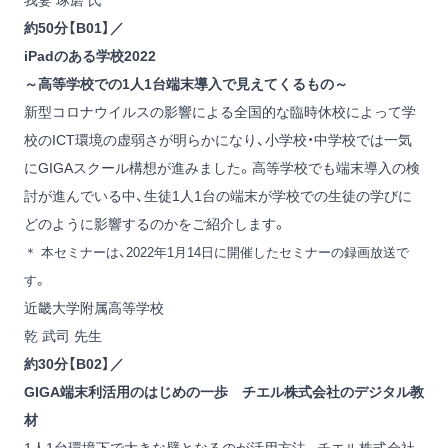
我妻 琢磨 氏
約50分【B01】／
iPadのある学校2022
～高等学校での1人1台端末導入で見えてくるもの～
新型コロナウイルスの影響による全国的な臨時休校によって学
校のICT環境の虚弱さが明らかになり、小学校・中学校では一気
にGIGAスクール構想が進みました。高等学校でも端末導入の検
討が進んでいる中、生徒1人1台の端末が学校での生徒の学びに
どのように影響するのかをご紹介します。
＊ 本セミナーは、2022年1月14日に開催したセミナーの録画放送で
す。
近畿大学附属高等学校
乾 武司 先生
約30分【B02】／
GIGA端末利活用のはじめの一歩 チエル株式会社のデジタル教
材