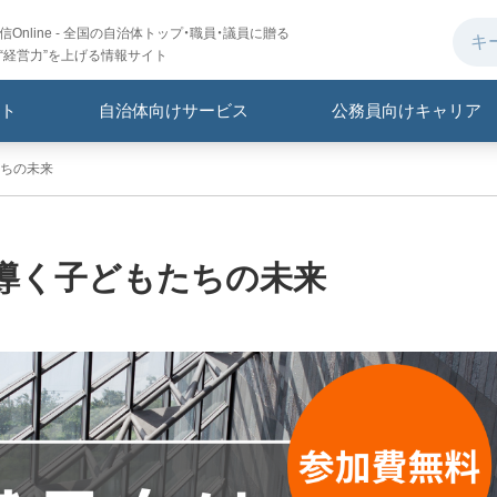
Online - 全国の自治体トップ・職員・議員に贈る
“経営力”を上げる情報サイト
ト
自治体向けサービス
公務員向けキャリア
ちの未来
導く子どもたちの未来