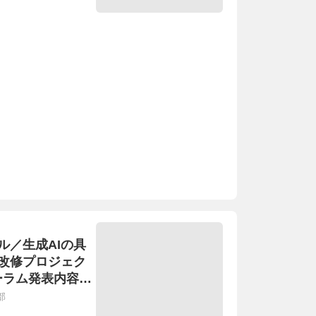
ル／生成AIの具
改修プロジェク
ォーラム発表内容の
【Ｚｏｏｍ勉強
部
0時30分 参加無