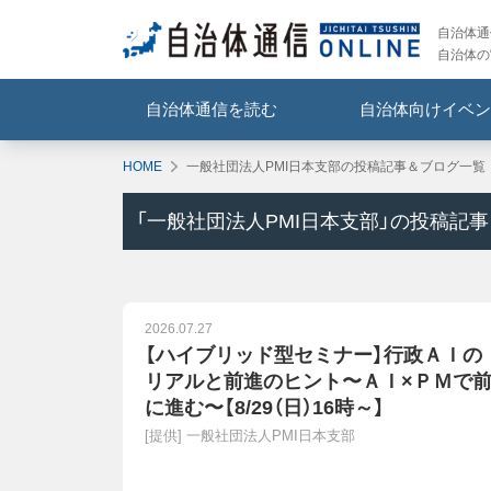
自治体通信
自治体の
自治体通信を読む
自治体向けイベン
HOME
一般社団法人PMI日本支部の投稿記事＆ブログ一覧
「
一般社団法人PMI日本支部
」の投稿記
2026.07.27
【ハイブリッド型セミナー】行政ＡＩの
リアルと前進のヒント〜ＡＩ×ＰＭで
に進む〜【8/29（日）16時～】
[提供]
一般社団法人PMI日本支部