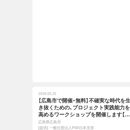
2026.05.25
【広島市で開催・無料】不確実な時代を
き抜くための、プロジェクト実践能力を
高めるワークショップを開催します【６
月１３日（土）１３時半～】
広島県広島市
[提供]
一般社団法人PMI日本支部