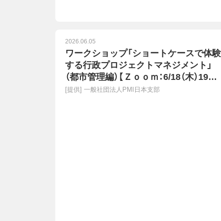
2026.06.05
ワークショップ「ショートケースで体験
する行政プロジェクトマネジメント」
（都市管理編）【Ｚｏｏｍ：6/18（木）19時
～20時30分 参加無料】
[提供]
一般社団法人PMI日本支部