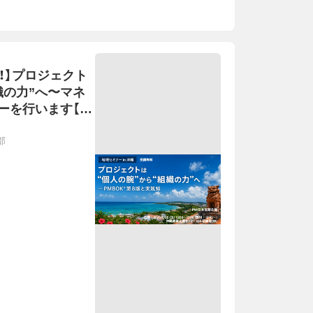
！】プロジェクト
織の力”へ〜マネ
ーを行います【６
 無料】
部