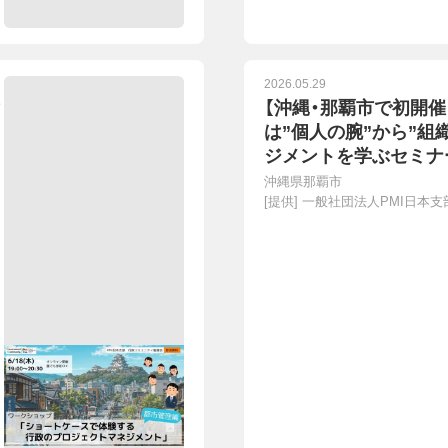
2026.05.29
【沖縄・那覇市で初開催
は”個人の腕”から”組
ジメントを学ぶセミナ
月２０日（土）１３時～
沖縄県那覇市
[提供]
一般社団法人PMI日本支