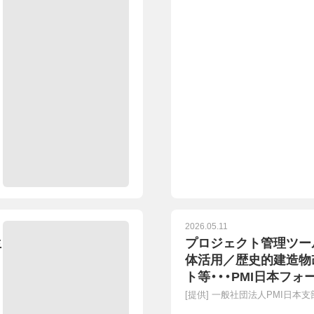
2026.05.11
生
プロジェクト管理ツー
体活用／歴史的建造物
ト等・・・PMI日本フ
事前共有会を行います
[提供]
一般社団法人PMI日本支
会：5/21（木）19時～2