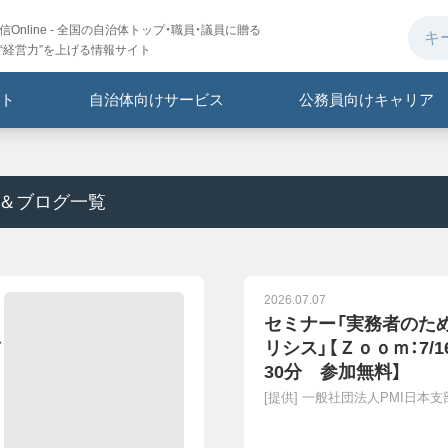
Online - 全国の自治体トップ・職員・議員に贈る
“経営力”を上げる情報サイト
ト
自治体向けサービス
公務員向けキャリア
事＆ブログ一覧
2026.07.07
セミナー「実務者のた
前
リシス」【Ｚｏｏｍ：7/1
30分 参加無料】
[提供]
一般社団法人PMI日本支